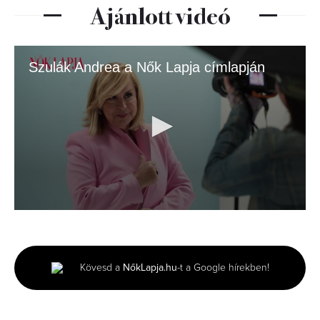
Ajánlott videó
Szulák Andrea a Nők Lapja címlapján
0
seconds
of
3
minutes,
Kövesd a
NőkLapja.hu
-t a Google hírekben!
8
seconds