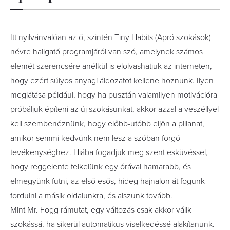
Itt nyilvánvalóan az ő, szintén Tiny Habits (Apró szokások)
névre hallgató programjáról van szó, amelynek számos
elemét szerencsére anélkül is elolvashatjuk az interneten,
hogy ezért súlyos anyagi áldozatot kellene hoznunk. Ilyen
meglátása például, hogy ha pusztán valamilyen motivációra
próbáljuk építeni az új szokásunkat, akkor azzal a veszéllyel
kell szembenéznünk, hogy előbb-utóbb eljön a pillanat,
amikor semmi kedvünk nem lesz a szóban forgó
tevékenységhez. Hiába fogadjuk meg szent esküvéssel,
hogy reggelente felkelünk egy órával hamarabb, és
elmegyünk futni, az első esős, hideg hajnalon át fogunk
fordulni a másik oldalunkra, és alszunk tovább.
Mint Mr. Fogg rámutat, egy változás csak akkor válik
szokássá, ha sikerül automatikus viselkedéssé alakítanunk.