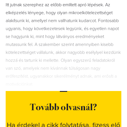
Itt jutnak szerephez az előbb említett apró lépések. Az
elképzelés lényege, hogy olyan mikroelkötelezettséget
alakítsunk ki, amellyel nem vallhatunk kudarcot. Fontosabb
ugyanis, hogy következetesek legyünk, és egyetlen napot
se hagyjunk ki, mint hogy látványos eredményeket
mutassunk fel. A szakember szerint amennyiben kisebb
kötelezettséget vállalunk, akkor nagyobb esélylyel kezdünk
hozzá és tartunk ki mellette. Olyan egyszerű feladatokról
van szó, amelyek nem kívánnak túlságosan nagy
erőfeszítést, ugyanakkor sikerélményt adnak, ami erősíti a
motivációnkat.
Tovább olvasnál?
Ha érdekel a cikk folytatása, fizess elő