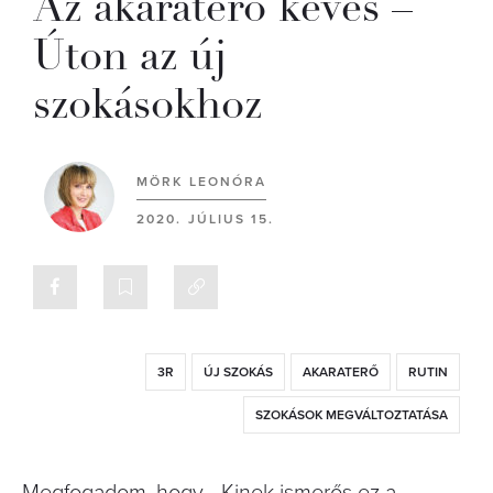
Az akaraterő kevés –
Úton az új
szokásokhoz
MÖRK LEONÓRA
2020. JÚLIUS 15.
3R
ÚJ SZOKÁS
AKARATERŐ
RUTIN
SZOKÁSOK MEGVÁLTOZTATÁSA