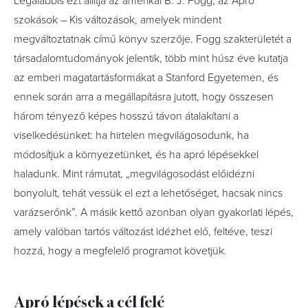
Legalábbis ezt állítja az amerikai B. J. Fogg, az Apró
szokások – Kis változások, amelyek mindent
megváltoztatnak című könyv szerzője. Fogg szakterületét a
társadalomtudományok jelentik, több mint húsz éve kutatja
az emberi magatartásformákat a Stanford Egyetemen, és
ennek során arra a megállapításra jutott, hogy összesen
három tényező képes hosszú távon átalakítani a
viselkedésünket: ha hirtelen megvilágosodunk, ha
módosítjuk a környezetünket, és ha apró lépésekkel
haladunk. Mint rámutat, „megvilágosodást előidézni
bonyolult, tehát vessük el ezt a lehetőséget, hacsak nincs
varázserőnk”. A másik kettő azonban olyan gyakorlati lépés,
amely valóban tartós változást idézhet elő, feltéve, teszi
hozzá, hogy a megfelelő programot követjük.
Apró lépések a cél felé