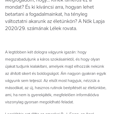
Megfogadom, hogy... Kinek ismerős ez a
mondat? És ki kíváncsi arra, hogyan lehet
betartani a fogadalmainkat, ha tényleg
változtatni akarunk az életünkön? A Nők Lapja
2020/29. számának Lélek rovata.
A legtöbben két dologra vágyunk igazán: hogy
megszabaduljunk a káros szokásainktól, és hogy olyan
újakat tudjunk kialakítani, amelyek majd elhozzák nekünk
az áhított sikert és boldogságot. Ám nagyon gyakran egyik
vágyunk sem teljesül. Az elsőt most hagyjuk, nézzük a
másodikat, az új, hasznos rutinok beépítését az életünkbe,
ami, ha nem is gyerekjáték, megfelelően informálódva
viszonylag gyorsan megoldható feladat.