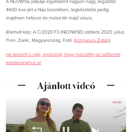
A NEOWISE pályája egyébként nagyon nagy, legutóbb
4600 éve járt a Nap közelében, legközelebb pedig
majdnem hétezer év múlva tér majd vissza.
(Kiemelt kép: A C/2020 F3 (NEOWISE) üstökös 2020. július
11-én, Zselic, Magyarország. Fotó:
Krizmanics Zoltán
)
Ha tetszett a cikk, regisztrálj, hogy hozzáférj az előfizetői
tartalmainkhoz is!
Ajánlott videó