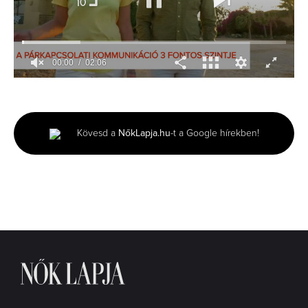
00:01
02:06
0
seconds
of
2
minutes,
Kövesd a
NőkLapja.hu
-t a Google hírekben!
6
seconds