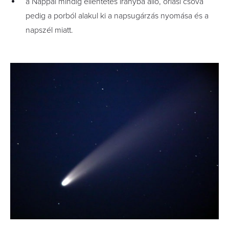
a Nappal mindig ellentétes irányba álló, óriási csóva
pedig a porból alakul ki a napsugárzás nyomása és a
napszél miatt.