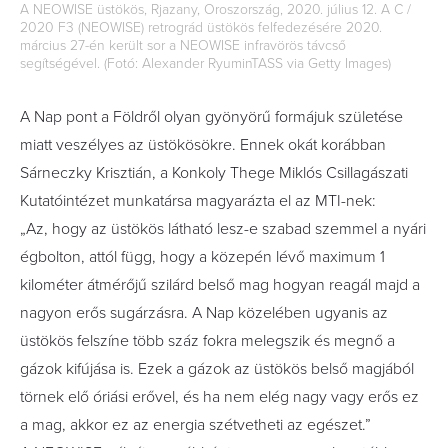
A NEOWISE üstökös, Rjazany, Oroszország, 2020. július 12. A C /
2020 F3 (NEOWISE) retrográd üstökös felfedezésére 2020.
március 27-én került sor a NEOWISE infravörös távcső
segítségével. (Fotó: Alexander RyuminTASS via Getty Images)
A Nap pont a Földről olyan gyönyörű formájuk születése
miatt veszélyes az üstökösökre. Ennek okát korábban
Sárneczky Krisztián, a Konkoly Thege Miklós Csillagászati
Kutatóintézet munkatársa magyarázta el az MTI-nek:
„Az, hogy az üstökös látható lesz-e szabad szemmel a nyári
égbolton, attól függ, hogy a közepén lévő maximum 1
kilométer átmérőjű szilárd belső mag hogyan reagál majd a
nagyon erős sugárzásra. A Nap közelében ugyanis az
üstökös felszíne több száz fokra melegszik és megnő a
gázok kifújása is. Ezek a gázok az üstökös belső magjából
törnek elő óriási erővel, és ha nem elég nagy vagy erős ez
a mag, akkor ez az energia szétvetheti az egészet.”