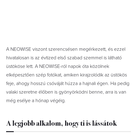
A NEOWISE viszont szerencsésen megérkezett, és ezzel
hivatalosan is az évtized első szabad szemmel is látható
üstököse lett. A NEOWISE-ról napok óta közölnek
elképesztően szép fotókat, amiken kirajzolódik az üstökös
feje, ahogy hosszú csóváját húzza a hajnali égen. Ha pedig
valaki szeretne élőben is gyönyörködni benne, arra is van
még esélye a hónap végéig.
A legjobb alkalom, hogy ti is lássátok