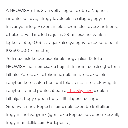
A NEOWISE július 3-án volt a legközelebb a Naphoz,
innentől kezdve, ahogy távolodik a csillagtól, egyre
halványulni fog. Viszont mielőtt szem elől téveszthetnénk,
elhalad a Föld mellett is: július 23-án lesz hozzánk a
legközelebb, 0,69 csillagászati egységnyire (ez körülbelül
103502000 kilométer).
Jó hír az üstökösvadászoknak, hogy július 12-től a
NEOWISE már nemcsak a hajnali, hanem az esti égbolton is
látható. Az északi féltekén hajnalban az északkeleti
irányban keressük a horizont fölött, este az északnyugati
irányba – ennél pontosabban a
The Sky Live
oldalon
láthatjuk, hogy éppen hol jár. Itt alapból az angol
Greenwich-hez képest számolnak, ezért be kell állítani,
hogy mi hol vagyunk (igen, ez a kép azt követően készült,
hogy már átállítottam Budapestre):