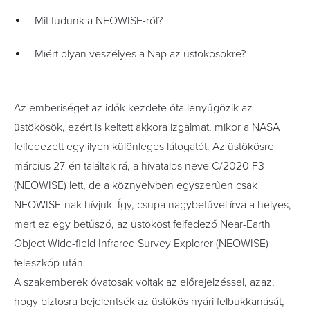
Mit tudunk a NEOWISE-ról?
Miért olyan veszélyes a Nap az üstökösökre?
Az emberiséget az idők kezdete óta lenyűgözik az
üstökösök, ezért is keltett akkora izgalmat, mikor a NASA
felfedezett egy ilyen különleges látogatót. Az üstökösre
március 27-én találtak rá, a hivatalos neve C/2020 F3
(NEOWISE) lett, de a köznyelvben egyszerűen csak
NEOWISE-nak hívjuk. Így, csupa nagybetűvel írva a helyes,
mert ez egy betűszó, az üstököst felfedező Near-Earth
Object Wide-field Infrared Survey Explorer (NEOWISE)
teleszkóp után.
A szakemberek óvatosak voltak az előrejelzéssel, azaz,
hogy biztosra bejelentsék az üstökös nyári felbukkanását,