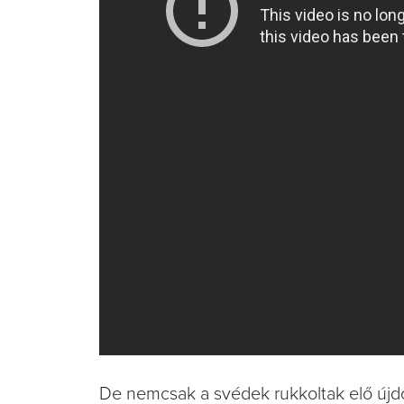
De nemcsak a svédek rukkoltak elő újdo