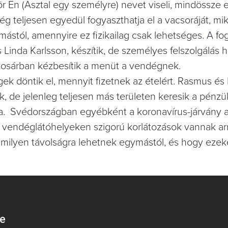
ör En (Asztal egy személyre) nevet viseli, mindössze 
dég teljesen egyedül fogyaszthatja el a vacsoráját, m
ástól, amennyire ez fizikailag csak lehetséges. A fo
 Linda Karlsson, készítik, de személyes felszolgálás 
kosárban kézbesítik a menüt a vendégnek.
gek döntik el, mennyit fizetnek az ételért. Rasmus és
, de jelenleg teljesen más területen keresik a pénzü
. Svédországban egyébként a koronavírus-járvány al
a vendéglátóhelyeken szigorú korlátozások vannak ar
ilyen távolságra lehetnek egymástól, és hogy ezeket