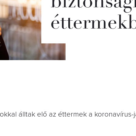
biztonság
éttermek
kkal álltak elő az éttermek a koronavírus-