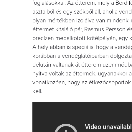
foglalásokkal. Az étterem, mely a Bord f
asztalból és egy székből áll, ahol a ven
olyan mértékben izolálva van mindenki m
éttermet kitaláló pár, Rasmus Persson és
precízen megalkotott kötélpályán, egy 
A hely abban is speciális, hogy a vendé
korábban a vendéglátóiparban dolgoztak
délután váltanak át étterem üzemmódba
nyitva voltak az éttermek, ugyanakkor 
vonatkozóan, hogy az étkezőcsoportok m
kell.