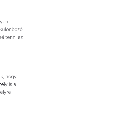
lyen
 különböző
sé tenni az
ák, hogy
ély is a
elyre