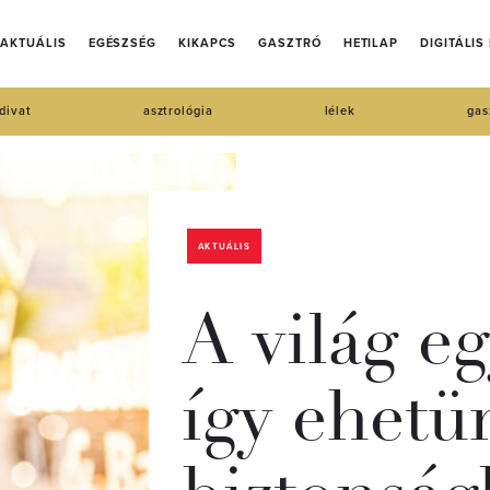
AKTUÁLIS
EGÉSZSÉG
KIKAPCS
GASZTRÓ
HETILAP
DIGITÁLIS
divat
asztrológia
lélek
gas
AKTUÁLIS
A világ e
így ehetü