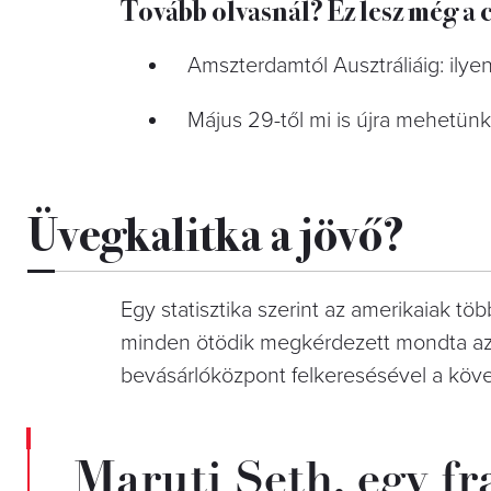
Tovább olvasnál? Ez lesz még a 
Amszterdamtól Ausztráliáig: ily
Május 29-től mi is újra mehetün
Üvegkalitka a jövő?
Egy statisztika szerint az amerikaiak tö
minden ötödik megkérdezett mondta azt
bevásárlóközpont felkeresésével a köv
Maruti Seth, egy f