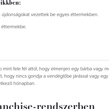
cikkben:
en újdonságokat vezettek be egyes éttermekben.
k éttermekbe.
bb mint fele fél attól, hogy elmenjen egy bárba vagy 
, hogy nincs gondja a vendéglőbe járással vagy egy
etkező hónapban.
ranchise-rendszerben