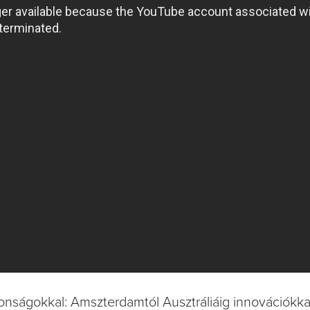
nságokkal: Amszterdamtól Ausztráliáig innovációkka