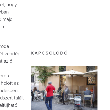
et, hogy
gyban
k majd
en.
erode
KAPCSOLÓDÓ
két vendég
t az ő
torna
 holott az
ködésben.
szert talált
elfújható