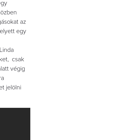
egy
iközben
gásokat az
helyett egy
 Linda
ket, csak
att végig
ra
 jelölni