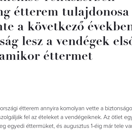
g étterem tulajdonosa 
nte a következő években
ság lesz a vendégek els
amikor éttermet
országi étterem annyira komolyan vette a biztonság
zolgálják fel az ételeket a vendégeiknek. Az ötlet eg
meg egyedi éttermüket, és augusztus 1-éig már tele v