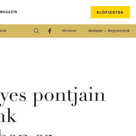
 MAGAZIN
ELŐFIZETEK
ztró
Hírlevél
Belépek
Regisztrálok
gyes pontjain
nk