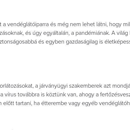
lt a vendéglátóiparra és még nem lehet látni, hogy mi
ozásoknak, és úgy egyáltalán, a pandémiának. A világ
biztonságosabbá és egyben gazdaságilag is életképes
 korlátozásokat, a járványügyi szakemberek azt mondj
a vírus továbbra is köztünk van, ahogy a fertőzésvesz
 előtt tartani, ha étterembe vagy egyéb vendéglátóh