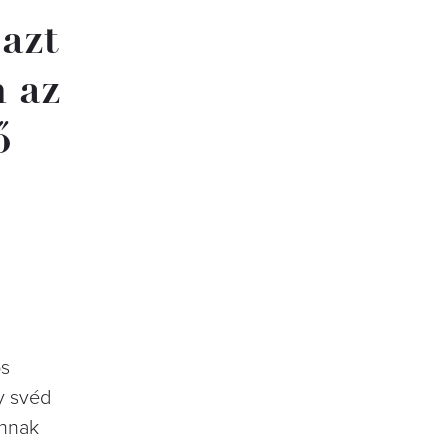
azt
 az
ő
os
y svéd
annak