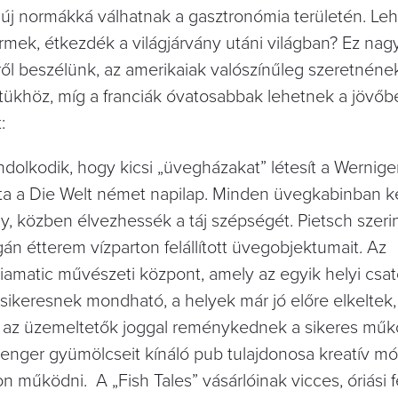
új normákká válhatnak a gasztronómia területén. Leh
rmek, étkezdék a világjárvány utáni világban? Ez na
ről beszélünk, az amerikaiak valószínűleg szeretnéne
etükhöz, míg a franciák óvatosabbak lehetnek a jövőb
:
dolkodik, hogy kicsi „üvegházakat” létesít a Wernig
 írta a Die Welt német napilap. Minden üvegkabinban 
, közben élvezhessék a táj szépségét. Pietsch szerin
n étterem vízparton felállított üvegobjektumait. Az
iamatic művészeti központ, amely az egyik helyi csa
zem sikeresnek mondható, a helyek már jó előre elkeltek,
gy az üzemeltetők joggal reménykednek a sikeres mű
enger gyümölcseit kínáló pub tulajdonosa kreatív mód
jon működni. A „Fish Tales” vásárlóinak vicces, óriási f