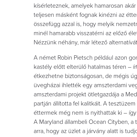
kísérleteznek, amelyek hamarosan akár 
teljesen másként fognak kinézni az étte
összefügg azzal is, hogy melyik nemzet
minél hamarabb visszatérni az előző él
Nézzünk néhány, már létező alternatívát
A német Robin Pietsch például azon gon
kastély előtt elterülő hatalmas téren –
étkezhetne biztonságosan, de mégis úgy
üvegházai ihlették egy amszterdami vegá
amszterdami projekt ötletgazdája a Med
partján állította fel kalitkáit. A tesztü
éttermek még nem is nyithattak ki – í
A Maryland állambeli Ocean Cityben, a t
arra, hogy az üzlet a járvány alatt is tud