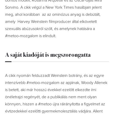
döntős modell, Rosanna Arquette és az Oscar-díjas Mira
Sorvino. A cikk végül a New York Times hasábjain jelent
meg, ahol korábban az az ominózus anyag is debütált,
amely Harvey Weinstein filmproducer által elkövetett
szexuális abúzusokról szólt, és amelynek hatására a
#metoo-mozgalom is elindult.
A saját kiadóját is megszorongatta
A cikk nyomán felduzzadt Weinstein botrány, és az egyre
intenzívebb #metoo-mozgalom az apjának, Woody Allenek
is betett, aki már hosszú évekkel ezelőtt elkezdte írni
önéletrajzi regényét, de a publikálás nem ment olyan
könnyen, hiszen a #metoo újra ráirányította a figyelmet az
évtizedekkel ezelőtti gyermekmolesztálás vádjára. Allent