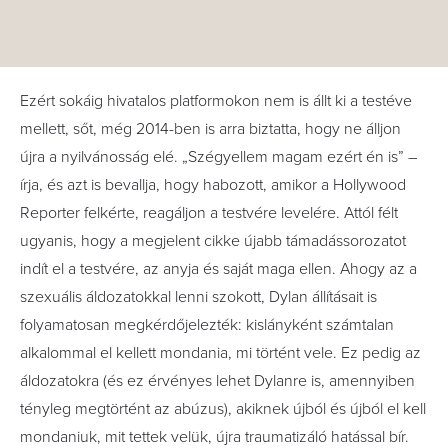
Ezért sokáig hivatalos platformokon nem is állt ki a testéve
mellett, sőt, még 2014-ben is arra biztatta, hogy ne álljon
újra a nyilvánosság elé. „Szégyellem magam ezért én is” –
írja, és azt is bevallja, hogy habozott, amikor a Hollywood
Reporter felkérte, reagáljon a testvére levelére. Attól félt
ugyanis, hogy a megjelent cikke újabb támadássorozatot
indít el a testvére, az anyja és saját maga ellen. Ahogy az a
szexuális áldozatokkal lenni szokott, Dylan állításait is
folyamatosan megkérdőjelezték: kislányként számtalan
alkalommal el kellett mondania, mi történt vele. Ez pedig az
áldozatokra (és ez érvényes lehet Dylanre is, amennyiben
tényleg megtörtént az abúzus), akiknek újból és újból el kell
mondaniuk, mit tettek velük, újra traumatizáló hatással bír.