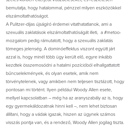
bemutatja, hogy hatalommal, pénzzel milyen eszközökkel
elszámoltathatóságot.
A Pulitzer-díjas újságíró érdemei vitathatatlanok, ami a
szexuális zaklatások elszámoltathatóságát illeti, a #metoo-
mozgalom pedig rámutatott, hogy a szexuális zaklatás
tömeges jelenség. A dominóeffektus viszont együtt járt
azzal is, hogy minél több ügy került elő, egyre inkább
kezdtek összemosódni a hatalmi pozícióból elhallgattatott
bűncselekmények, és olyan esetek, amik nem
törvénytelenek, vagy amikben nem teljesen tisztázott, hogy
pontosan mi történt. Ilyen például Woody Allen esete,
mellyel kapcsolatban – még ha az aranyszabály az is, hogy
egy gyermekáldozatnak hinni kell –, nem lehet biztosan
állítani, hogy a vádak igazak, hiszen az ügynek számos
visszás pontja van, és a rendező, Woody Allen jogilag tiszta.