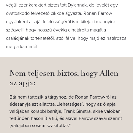
végül ezer karaktert biztosított Dylannak, de levelét egy
óvatoskodó felvezető cikkbe ágyazta. Ronan Farrow
egyébként a saját felelősségéről is ír, kifejezi mennyire
szégyelli, hogy hosszú évekig elhatárolta magát a
családjának történetétől, attól félve, hogy majd ez határozza
meg a karrierjét.
Nem teljesen biztos, hogy Allen
az apja:
Bár nem tartozik a tárgyhoz, de Ronan Farrow-ról az
édesanyja azt állította, „lehetséges”, hogy az ő apja
valójában korábbi barátja, Frank Sinatra, akire valóban
feltűnően hasonlít a fiú, és akivel Farrow szavai szerint
„valójában sosem szakítottak”.