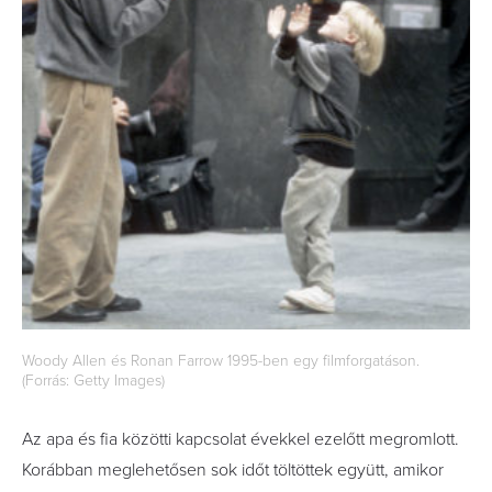
Woody Allen és Ronan Farrow 1995-ben egy filmforgatáson.
(Forrás: Getty Images)
Az apa és fia közötti kapcsolat évekkel ezelőtt megromlott.
Korábban meglehetősen sok időt töltöttek együtt, amikor