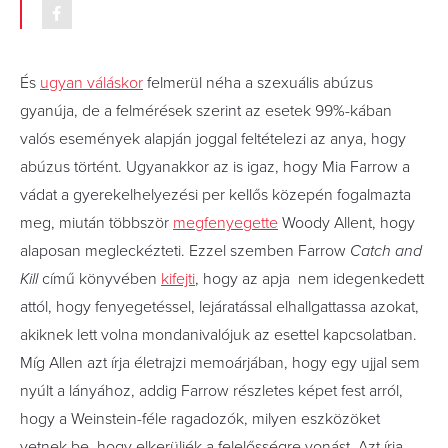
És
ugyan váláskor
felmerül néha a szexuális abúzus
gyanúja, de a felmérések szerint az esetek 99%-kában
valós események alapján joggal feltételezi az anya, hogy
abúzus történt. Ugyanakkor az is igaz, hogy Mia Farrow a
vádat a gyerekelhelyezési per kellős közepén fogalmazta
meg, miután többször
megfenyegette
Woody Allent, hogy
alaposan megleckézteti. Ezzel szemben Farrow
Catch and
Kill
című könyvében
kifejti
, hogy az apja nem idegenkedett
attól, hogy fenyegetéssel, lejáratással elhallgattassa azokat,
akiknek lett volna mondanivalójuk az esettel kapcsolatban.
Míg Allen azt írja életrajzi memoárjában, hogy egy ujjal sem
nyúlt a lányához, addig Farrow részletes képet fest arról,
hogy a Weinstein-féle ragadozók, milyen eszközöket
vetnek be, hogy elkerüljék a felelősségre vonást. Azt írja,