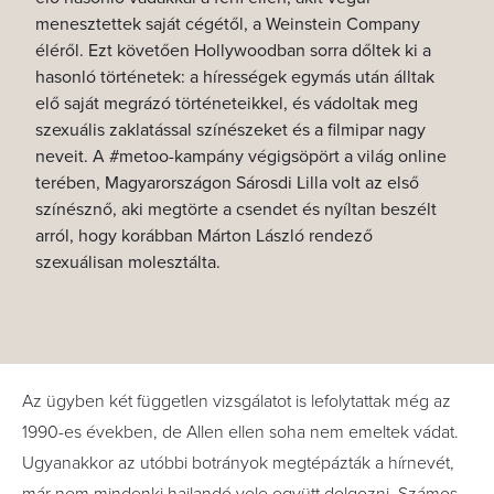
menesztettek saját cégétől, a Weinstein Company
éléről. Ezt követően Hollywoodban sorra dőltek ki a
hasonló történetek: a hírességek egymás után álltak
elő saját megrázó történeteikkel, és vádoltak meg
szexuális zaklatással színészeket és a filmipar nagy
neveit. A #metoo-kampány végigsöpört a világ online
terében, Magyarországon Sárosdi Lilla volt az első
színésznő, aki megtörte a csendet és nyíltan beszélt
arról, hogy korábban Márton László rendező
szexuálisan molesztálta.
Az ügyben két független vizsgálatot is lefolytattak még az
1990-es években, de Allen ellen soha nem emeltek vádat.
Ugyanakkor az utóbbi botrányok megtépázták a hírnevét,