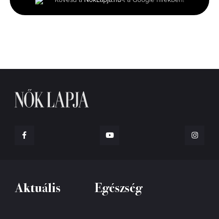
45
seconds
Aktuális
Egészség