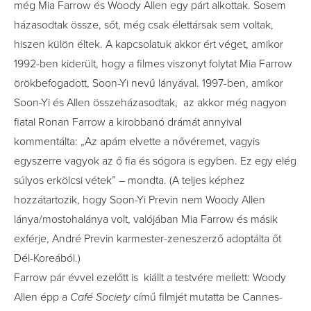
még Mia Farrow és Woody Allen egy párt alkottak. Sosem
házasodtak össze, sőt, még csak élettársak sem voltak,
hiszen külön éltek. A kapcsolatuk akkor ért véget, amikor
1992-ben kiderült, hogy a filmes viszonyt folytat Mia Farrow
örökbefogadott, Soon-Yi nevű lányával. 1997-ben, amikor
Soon-Yi és Allen összeházasodtak, az akkor még nagyon
fiatal Ronan Farrow a kirobbanó drámát annyival
kommentálta: „Az apám elvette a nővéremet, vagyis
egyszerre vagyok az ő fia és sógora is egyben. Ez egy elég
súlyos erkölcsi vétek” – mondta. (A teljes képhez
hozzátartozik, hogy Soon-Yi Previn nem Woody Allen
lánya/mostohalánya volt, valójában Mia Farrow és másik
exférje, André Previn karmester-zeneszerző adoptálta őt
Dél-Koreából.)
Farrow pár évvel ezelőtt is kiállt a testvére mellett: Woody
Allen épp a
Café Society
című filmjét mutatta be Cannes-