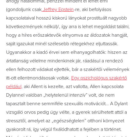
ahogy hatalommal, pénzzel mindent el lehet érni
(gondoljunk csak
Jeffrey Epstein
-re, aki befolyásos
kapcsolataival hosszú kiskorú lányokat prostituált nagyobb
következmények nélkül)/, így arra is lehet megoldást találni,
hogy a híres erőszaktevők elnyomva az áldozatok hangját,
saját igazukat minél szélesebb rétegekhez eljuttassák.
Ugyanakkor a kiadó érvei sem elhanyagolhatók: hiszen az
ártatlanság vélelme mindenkinek jár, ráadásul a rendező
ellen felhozott vádakat ejtették, bár a szakértői vélemények
itt-ott ellentmondásosak voltak.
Egy pszichológus szakértő
például,
aki Allent is kezelte, azt vallotta, Allen kapcsolata
Dylannel valóban „helytelenül intenzív” volt, de nem
tapasztalt benne semmiféle szexuális motivációt… A Dylant
vizsgáló orvos pedig úgy vélte, a gyerek sérülhetett attól a
stressztől, amelyet az „egészségtelen” otthoni környezet
gyakorolt rá, így végül fixálódhatott a fejében a történet.