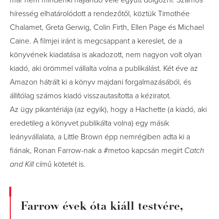
már nem mindenki hajlandó vele együtt dolgozni. Számos
híresség elhatárolódott a rendezőtől, köztük Timothée
Chalamet, Greta Gerwig, Colin Firth, Ellen Page és Michael
Caine. A filmjei iránt is megcsappant a kereslet, de a
könyvének kiadatása is akadozott, nem nagyon volt olyan
kiadó, aki örömmel vállalta volna a publikálást. Két éve az
Amazon hátrált ki a könyv majdani forgalmazásából, és
állítólag számos kiadó visszautasította a kéziratot.
Az ügy pikantériája (az egyik), hogy a Hachette (a kiadó, aki
eredetileg a könyvet publikálta volna) egy másik
leányvállalata, a Little Brown épp nemrégiben adta ki a
fiának, Ronan Farrow-nak a #metoo kapcsán megírt
Catch
and Kill
című kötetét is.
Farrow évek óta kiáll testvére,