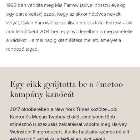
1992-ben vádolta meg Mia Farrow (akivel hosszú évekig
egy párt alkottak) azzal, hogy az akkor hétéves nevelt
lányát, Dylan Farrow-t szexuálisan molesztálta. Farrow – aki
már felnőttként 2014-ben egy nyílt levélben is megismételte
a vádakat – a mai napig kitart állítása mellett, amelyet a
rendező tagad.
Egy cikk gyújtotta be a #metoo-
kampány kanócát
2017 októberében a New York Times közölte Jodi
Kantor és Megan Twohey cikkét, amelyben több
színésznő is szexuális zaklatással vádolta meg Harvey
Weinstein filmproducert. A cikk hatására számos nő állt
elő hasonló vádakkal a férfi ellen, akit végül