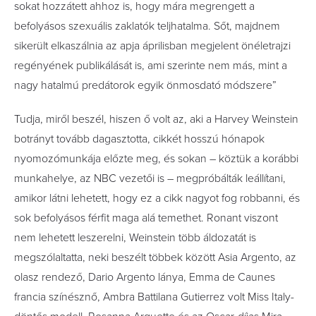
sokat hozzátett ahhoz is, hogy mára megrengett a
befolyásos szexuális zaklatók teljhatalma. Sőt, majdnem
sikerült elkaszálnia az apja áprilisban megjelent önéletrajzi
regényének publikálását is, ami szerinte nem más, mint a
nagy hatalmú predátorok egyik önmosdató módszere”
Tudja, miről beszél, hiszen ő volt az, aki a Harvey Weinstein
botrányt tovább dagasztotta, cikkét hosszú hónapok
nyomozómunkája előzte meg, és sokan – köztük a korábbi
munkahelye, az NBC vezetői is – megpróbálták leállítani,
amikor látni lehetett, hogy ez a cikk nagyot fog robbanni, és
sok befolyásos férfit maga alá temethet. Ronant viszont
nem lehetett leszerelni, Weinstein több áldozatát is
megszólaltatta, neki beszélt többek között Asia Argento, az
olasz rendező, Dario Argento lánya, Emma de Caunes
francia színésznő, Ambra Battilana Gutierrez volt Miss Italy-