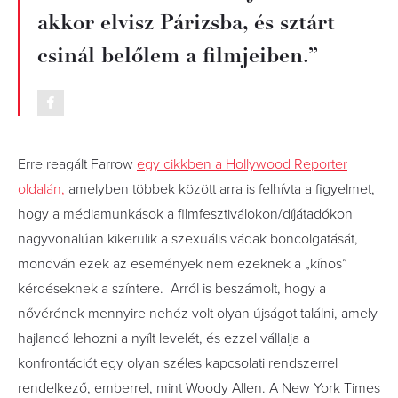
akkor elvisz Párizsba, és sztárt
csinál belőlem a filmjeiben.”
Erre reagált Farrow
egy cikkben a Hollywood Reporter
oldalán,
amelyben többek között arra is felhívta a figyelmet,
hogy a médiamunkások a filmfesztiválokon/díjátadókon
nagyvonalúan kikerülik a szexuális vádak boncolgatását,
mondván ezek az események nem ezeknek a „kínos”
kérdéseknek a színtere. Arról is beszámolt, hogy a
nővérének mennyire nehéz volt olyan újságot találni, amely
hajlandó lehozni a nyílt levelét, és ezzel vállalja a
konfrontációt egy olyan széles kapcsolati rendszerrel
rendelkező, emberrel, mint Woody Allen. A New York Times