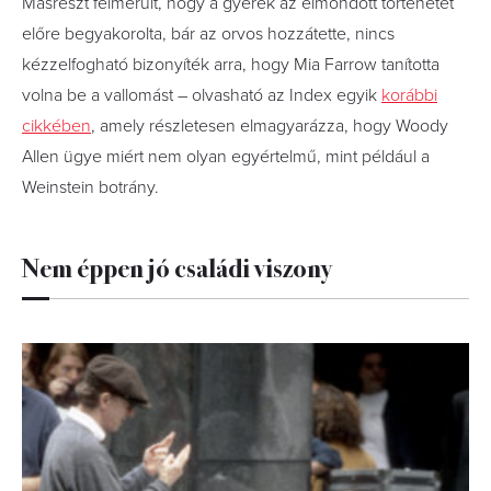
Másrészt felmerült, hogy a gyerek az elmondott történetet
előre begyakorolta, bár az orvos hozzátette, nincs
kézzelfogható bizonyíték arra, hogy Mia Farrow tanította
volna be a vallomást – olvasható az Index egyik
korábbi
cikkében
, amely részletesen elmagyarázza, hogy Woody
Allen ügye miért nem olyan egyértelmű, mint például a
Weinstein botrány.
Nem éppen jó családi viszony