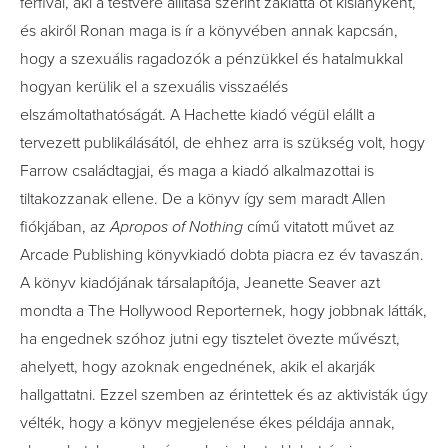
férfival, aki a testvére állítása szerint zaklatta őt kislányként,
és akiről Ronan maga is ír a könyvében annak kapcsán,
hogy a szexuális ragadozók a pénzükkel és hatalmukkal
hogyan kerülik el a szexuális visszaélés
elszámoltathatóságát. A Hachette kiadó végül elállt a
tervezett publikálásától, de ehhez arra is szükség volt, hogy
Farrow családtagjai, és maga a kiadó alkalmazottai is
tiltakozzanak ellene. De a könyv így sem maradt Allen
fiókjában, az
Apropos of Nothing
című vitatott művet az
Arcade Publishing könyvkiadó dobta piacra ez év tavaszán.
A könyv kiadójának társalapítója, Jeanette Seaver azt
mondta a The Hollywood Reporternek, hogy jobbnak látták,
ha engednek szóhoz jutni egy tisztelet övezte művészt,
ahelyett, hogy azoknak engednének, akik el akarják
hallgattatni. Ezzel szemben az érintettek és az aktivisták úgy
vélték, hogy a könyv megjelenése ékes példája annak,