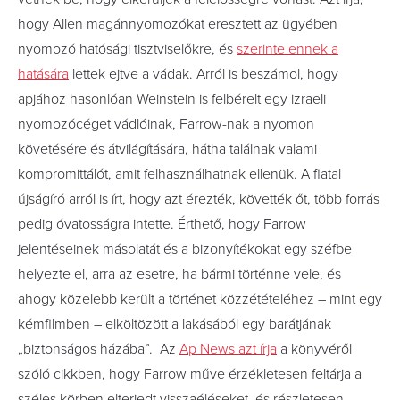
hogy Allen magánnyomozókat eresztett az ügyében
nyomozó hatósági tisztviselőkre, és
szerinte ennek a
hatására
lettek ejtve a vádak. Arról is beszámol, hogy
apjához hasonlóan Weinstein is felbérelt egy izraeli
nyomozócéget vádlóinak, Farrow-nak a nyomon
követésére és átvilágítására, hátha találnak valami
kompromittálót, amit felhasználhatnak ellenük. A fiatal
újságíró arról is írt, hogy azt érezték, követték őt, több forrás
pedig óvatosságra intette. Érthető, hogy Farrow
jelentéseinek másolatát és a bizonyítékokat egy széfbe
helyezte el, arra az esetre, ha bármi történne vele, és
ahogy közelebb került a történet közzétételéhez – mint egy
kémfilmben – elköltözött a lakásából egy barátjának
„biztonságos házába”. Az
Ap News azt írja
a könyvéről
szóló cikkben, hogy Farrow műve érzékletesen feltárja a
széles körben elterjedt visszaéléseket, és részletesen