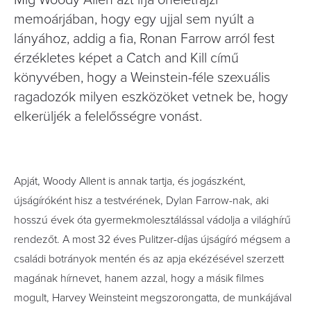
Míg Woody Allen azt írja önéletrajzi
memoárjában, hogy egy ujjal sem nyúlt a
lányához, addig a fia, Ronan Farrow arról fest
érzékletes képet a Catch and Kill című
könyvében, hogy a Weinstein-féle szexuális
ragadozók milyen eszközöket vetnek be, hogy
elkerüljék a felelősségre vonást.
Apját, Woody Allent is annak tartja, és jogászként,
újságíróként hisz a testvérének, Dylan Farrow-nak, aki
hosszú évek óta gyermekmolesztálással vádolja a világhírű
rendezőt. A most 32 éves Pulitzer-díjas újságíró mégsem a
családi botrányok mentén és az apja ekézésével szerzett
magának hírnevet, hanem azzal, hogy a másik filmes
mogult, Harvey Weinsteint megszorongatta, de munkájával