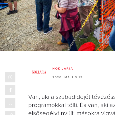
NŐK LAPJA
2020. MÁJUS 19.
Van, aki a szabadidejét tévézésse
programokkal tölti. És van, aki a
elsősegélyt nyújt, másokra vig