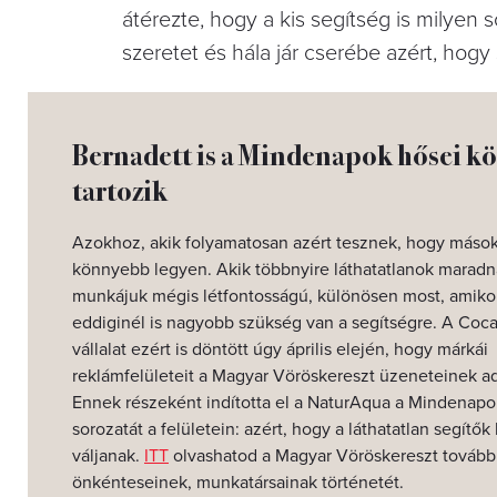
átérezte, hogy a kis segítség is milyen
szeretet és hála jár cserébe azért, hog
Bernadett is a Mindenapok hősei kö
tartozik
Azokhoz, akik folyamatosan azért tesznek, hogy mások
könnyebb legyen. Akik többnyire láthatatlanok maradn
munkájuk mégis létfontosságú, különösen most, amiko
eddiginél is nagyobb szükség van a segítségre. A Coc
vállalat ezért is döntött úgy április elején, hogy márkái
reklámfelületeit a Magyar Vöröskereszt üzeneteinek ad
Ennek részeként indította el a NaturAqua a Mindenapo
sorozatát a felületein: azért, hogy a láthatatlan segítők
váljanak.
ITT
olvashatod a Magyar Vöröskereszt tovább
önkénteseinek, munkatársainak történetét.