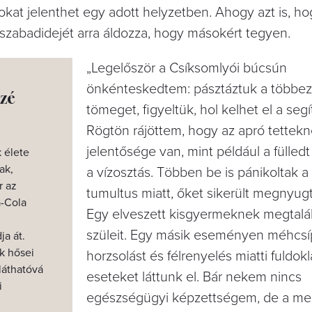
 sokat jelenthet egy adott helyzetben. Ahogy azt is, 
y szabadidejét arra áldozza, hogy másokért tegyen.
„Legelőször a Csíksomlyói búcsún
önkénteskedtem: pásztáztuk a többez
zé
tömeget, figyeltük, hol kelhet el a segí
Rögtön rájöttem, hogy az apró tettekn
jelentősége van, mint például a fülle
 élete
ak,
a vízosztás. Többen be is pánikoltak a
r az
tumultus miatt, őket sikerült megnyug
a-Cola
Egy elveszett kisgyermeknek megtalál
szüleit. Egy másik eseményen méhcsí
ja át.
k hősei
horzsolást és félrenyelés miatti fuldok
 láthatóvá
eseteket láttunk el. Bár nekem nincs
i
egészségügyi képzettségem, de a me