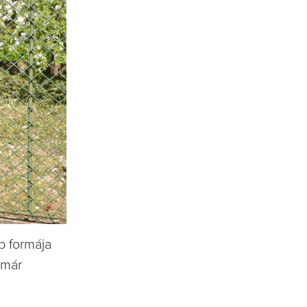
b formája
 már