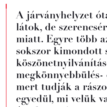
A járványhelyzet ó
látok, de szerencsé
miatt. Egyre több 
sokszor kimondott 
köszönetnyilvánítás
megkönnyebbülés- é
mert tudják a rász
egyedül, mi velük 