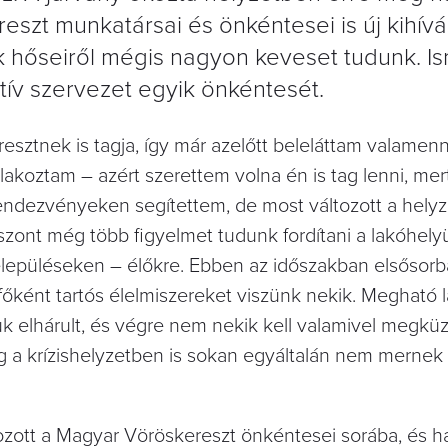
szt munkatársai és önkéntesei is új kihív
hőseiről mégis nagyon keveset tudunk. Is
tív szervezet egyik önkéntesét.
sztnek is tagja, így már azelőtt beleláttam valamenn
akoztam – azért szerettem volna én is tag lenni, mert
endezvényeken segítettem, de most változott a helyze
szont még több figyelmet tudunk fordítani a lakóhel
elepüléseken – élőkre. Ebben az időszakban elsősor
őként tartós élelmiszereket viszünk nekik. Megható l
elhárult, és végre nem nekik kell valamivel megküz
 a krízishelyzetben is sokan egyáltalán nem mernek
ozott a Magyar Vöröskereszt önkéntesei sorába, és 