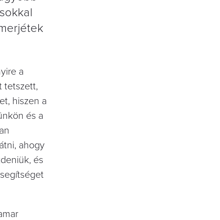
ásokkal
merjétek
yire a
 tetszett,
t, hiszen a
yünkön és a
ban
átni, ahogy
deniük, és
 segítséget
hamar