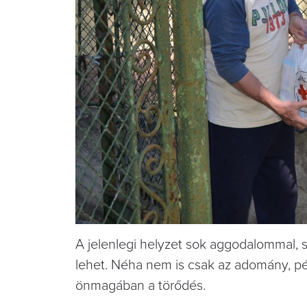
A jelenlegi helyzet sok aggodalommal, s
lehet. Néha nem is csak az adomány, pé
önmagában a törődés.