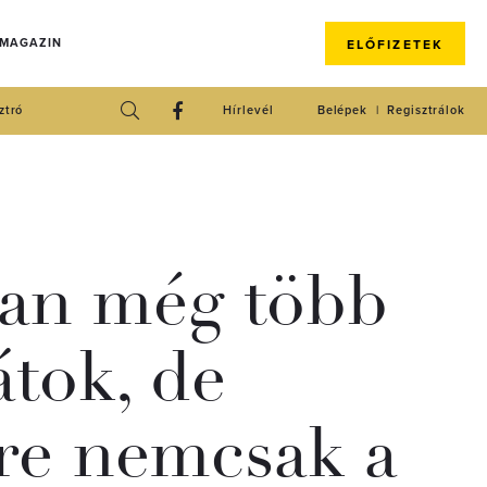
 MAGAZIN
ELŐFIZETEK
ztró
Hírlevél
Belépek
Regisztrálok
an még több
átok, de
re nemcsak a