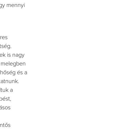
hogy mennyi
res
tség.
ek is nagy
dt melegben
 hőség és a
tatnunk.
tuk a
pést,
lásos
ntős