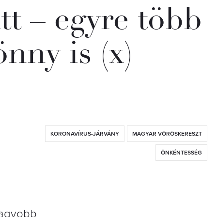
tt – egyre több
nny is (x)
KORONAVÍRUS-JÁRVÁNY
MAGYAR VÖRÖSKERESZT
ÖNKÉNTESSÉG
nagyobb