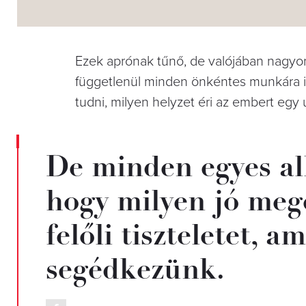
Ezek aprónak tűnő, de valójában nagyon
függetlenül minden önkéntes munkára ig
tudni, milyen helyzet éri az embert egy ú
De minden egyes a
hogy milyen jó meg
felőli tiszteletet, 
segédkezünk.