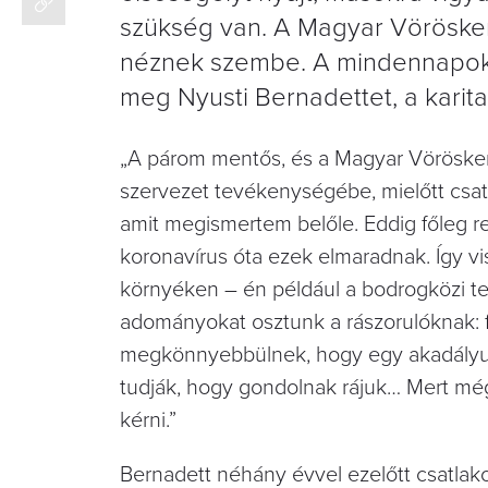
szükség van. A Magyar Vöröskere
néznek szembe. A mindennapok 
meg Nyusti Bernadettet, a karita
„A párom mentős, és a Magyar Vöröskere
szervezet tevékenységébe, mielőtt csatl
amit megismertem belőle. Eddig főleg r
koronavírus óta ezek elmaradnak. Így vi
környéken – én például a bodrogközi t
adományokat osztunk a rászorulóknak: f
megkönnyebbülnek, hogy egy akadályuk 
tudják, hogy gondolnak rájuk… Mert még
kérni.”
Bernadett néhány évvel ezelőtt csatlak