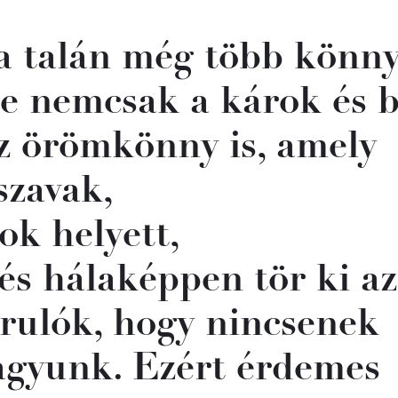
ta talán még több könny
re nemcsak a károk és 
az örömkönny is, amely
szavak,
ok helyett,
s hálaképpen tör ki az
orulók, hogy nincsenek
vagyunk. Ezért érdemes