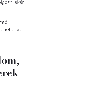
olgozni akár
mtól
lehet előre
lom,
erek