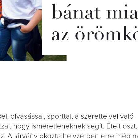
bánat mia
az örömkö
l, olvasással, sporttal, a szeretteivel való
zzal, hogy ismeretleneknek segít. Ételt oszt,
yáz. A járvány okozta helyzetben erre még 