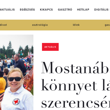
AKTUÁLIS
EGÉSZSÉG
KIKAPCS
GASZTRÓ
HETILAP
DIGITÁLIS
divat
asztrológia
lélek
gas
AKTUÁLIS
Mostanáb
könnyet l
szerencsé