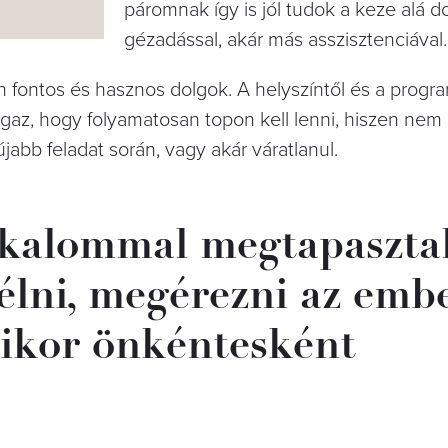
páromnak így is jól tudok a keze alá d
gézadással, akár más asszisztenciával.
 fontos és hasznos dolgok. A helyszíntől és a progra
az, hogy folyamatosan topon kell lenni, hiszen nem 
jabb feladat során, vagy akár váratlanul.
lkalommal megtapaszta
élni, megérezni az emb
amikor önkéntesként