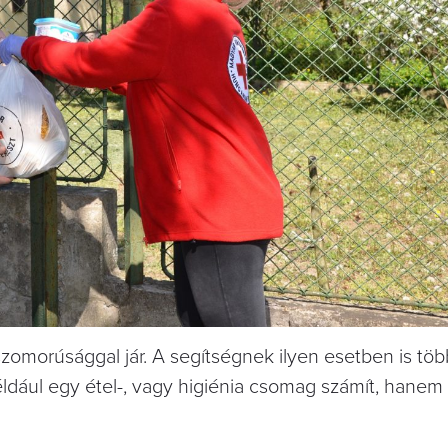
zomorúsággal jár. A segítségnek ilyen esetben is töb
ldául egy étel-, vagy higiénia csomag számít, hanem