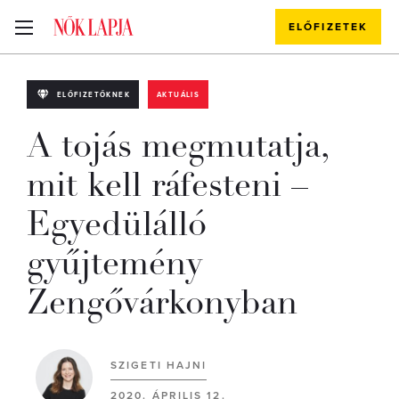
ELŐFIZETEK
ELŐFIZETŐKNEK
AKTUÁLIS
A tojás megmutatja,
mit kell ráfesteni –
Egyedülálló
gyűjtemény
Zengővárkonyban
SZIGETI HAJNI
2020. ÁPRILIS 12.