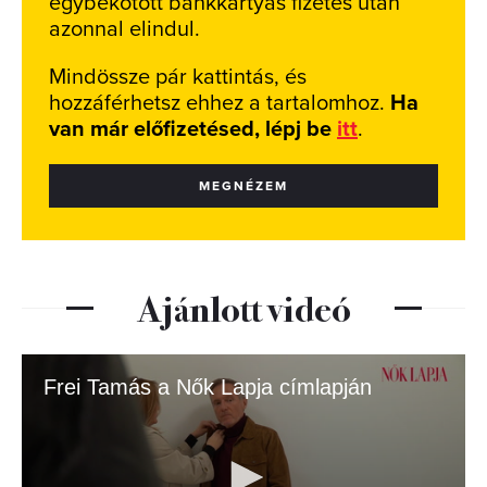
egybekötött bankkártyás fizetés után
azonnal elindul.
Mindössze pár kattintás, és
hozzáférhetsz ehhez a tartalomhoz.
Ha
van már előfizetésed, lépj be
itt
.
MEGNÉZEM
Ajánlott videó
Frei Tamás a Nők Lapja címlapján