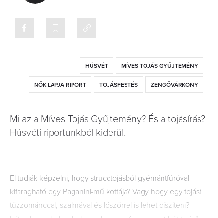
HÚSVÉT
MÍVES TOJÁS GYŰJTEMÉNY
NŐK LAPJA RIPORT
TOJÁSFESTÉS
ZENGŐVÁRKONY
Mi az a Míves Tojás Gyűjtemény? És a tojásírás?
Húsvéti riportunkból kiderül.
El tudják képzelni, hogy strucctojásból gyémántfúróval
kifaragható egy Paganini-mű kottája? Vagy hogy egy tojást
tűzzománccal, szalmával és lószőrrel is lehet díszíteni?