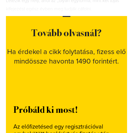
Létezik egy hely, ahol az „olyan egyforma, mint két tojás”
kifejezést egész évben meg tudják cáfolni.
Tovább olvasnál?
Ha érdekel a cikk folytatása, fizess elő
mindössze havonta 1490 forintért.
Próbáld ki most!
Az előfizetésed egy regisztrációval