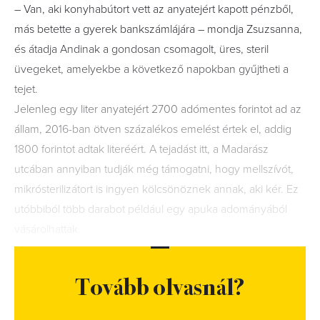
– Van, aki konyhabútort vett az anyatejért kapott pénzből,
más betette a gyerek bankszámlájára – mondja Zsuzsanna,
és átadja Andinak a gondosan csomagolt, üres, steril
üvegeket, amelyekbe a következő napokban gyűjtheti a
tejet.
Jelenleg egy liter anyatejért 2700 adómentes forintot ad az
állam, 2016-ban ötven százalékos emelést értek el, addig
1800 forintot adtak literéért. A tejadást itt, a Madarász
utcában annyiban tudják még támogatni, hogy mellszívót,
mikrósterilizátort is ingyen kölcsönöznek annak, aki kér. Ez
utóbbiból több darabot például egy apuka adományából
vásárolhattak.
Tovább olvasnál?