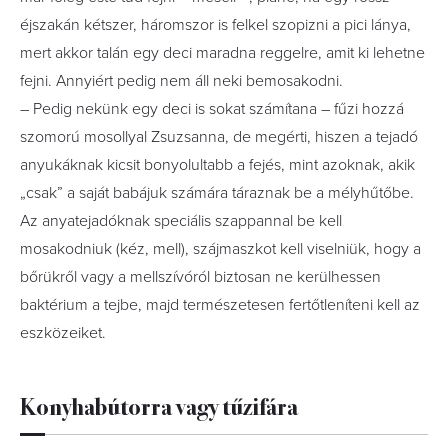
éjszakán kétszer, háromszor is felkel szopizni a pici lánya,
mert akkor talán egy deci maradna reggelre, amit ki lehetne
fejni. Annyiért pedig nem áll neki bemosakodni.
– Pedig nekünk egy deci is sokat számítana – fűzi hozzá
szomorú mosollyal Zsuzsanna, de megérti, hiszen a tejadó
anyukáknak kicsit bonyolultabb a fejés, mint azoknak, akik
„csak” a saját babájuk számára táraznak be a mélyhűtőbe.
Az anyatejadóknak speciális szappannal be kell
mosakodniuk (kéz, mell), szájmaszkot kell viselniük, hogy a
bőrükről vagy a mellszívóról biztosan ne kerülhessen
baktérium a tejbe, majd természetesen fertőtleníteni kell az
eszközeiket.
Konyhabútorra vagy tűzifára