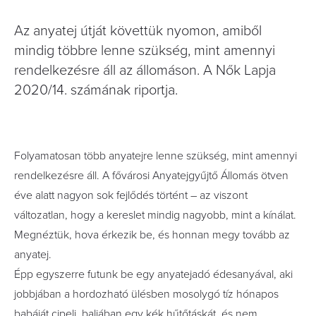
Az anyatej útját követtük nyomon, amiből
mindig többre lenne szükség, mint amennyi
rendelkezésre áll az állomáson. A Nők Lapja
2020/14. számának riportja.
Folyamatosan több anyatejre lenne szükség, mint amennyi
rendelkezésre áll. A fővárosi Anyatejgyűjtő Állomás ötven
éve alatt nagyon sok fejlődés történt – az viszont
változatlan, hogy a kereslet mindig nagyobb, mint a kínálat.
Megnéztük, hova érkezik be, és honnan megy tovább az
anyatej.
Épp egyszerre futunk be egy anyatejadó édesanyával, aki
jobbjában a hordozható ülésben mosolygó tíz hónapos
babáját cipeli, baljában egy kék hűtőtáskát, és nem