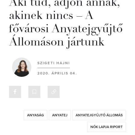
Aki tud, adjon annak,
akinek nincs – A
fővárosi Anyatejgyűjtő
Állomáson jártunk
SZIGETI HAJNI
2020. ÁPRILIS 04.
ANYASÁG
ANYATEJ
ANYATEJGYŰJTŐ ÁLLOMÁS
NŐK LAPJA RIPORT