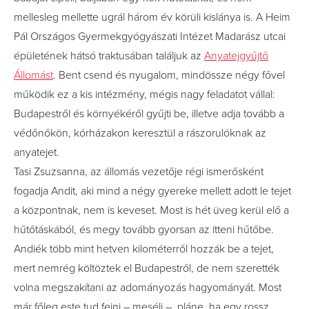
mellesleg mellette ugrál három év körüli kislánya is. A Heim
Pál Országos Gyermekgyógyászati Intézet Madarász utcai
épületének hátsó traktusában találjuk az
Anyatejgyűjtő
Állomást
. Bent csend és nyugalom, mindössze négy fővel
működik ez a kis intézmény, mégis nagy feladatot vállal:
Budapestről és környékéről gyűjti be, illetve adja tovább a
védőnőkön, kórházakon keresztül a rászorulóknak az
anyatejet.
Tasi Zsuzsanna, az állomás vezetője régi ismerősként
fogadja Andit, aki mind a négy gyereke mellett adott le tejet
a központnak, nem is keveset. Most is hét üveg kerül elő a
hűtőtáskából, és megy tovább gyorsan az itteni hűtőbe.
Andiék több mint hetven kilométerről hozzák be a tejet,
mert nemrég költöztek el Budapestről, de nem szerették
volna megszakítani az adományozás hagyományát. Most
már főleg este tud fejni – meséli –, pláne, ha egy rossz