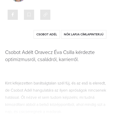
CSOBOT ADÉL
NŐK LAPJA CÍMLAPINTERJÚ
Csobot Adélt Oravecz Éva Csilla kérdezte
optimizmusról, családról, karrierről.
Kint kifejezetten barátságtalan szél fúj, és az eső is eleredt,
de Csobot Adél hangulatára az ilyen apróságok nincsenek
hatással. Őt nézve el sem tudom képzelni, mi tudná
kimozdítani abból a belső középpontból, ahol mindig süt a
nap, és csicseregnek a madarak.