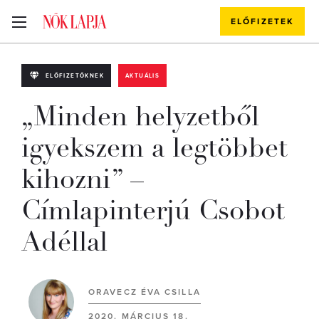
ELŐFIZETEK
ELŐFIZETŐKNEK
AKTUÁLIS
„Minden helyzetből
igyekszem a legtöbbet
kihozni” –
Címlapinterjú Csobot
Adéllal
ORAVECZ ÉVA CSILLA
2020. MÁRCIUS 18.