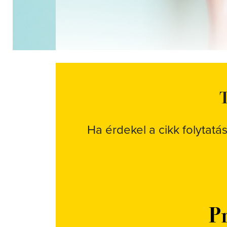
T
Ha érdekel a cikk folytatá
Pr