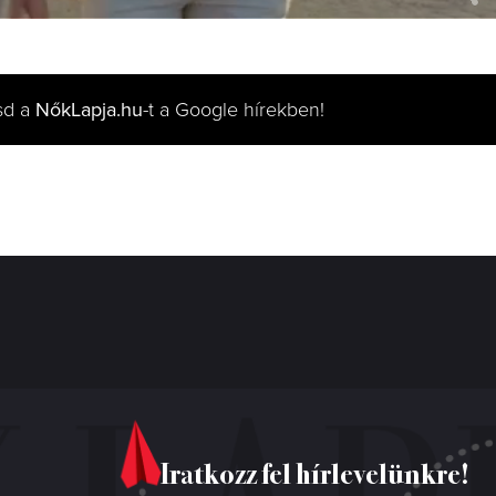
sd a
NőkLapja.hu
-t a Google hírekben!
Iratkozz fel hírlevelünkre!