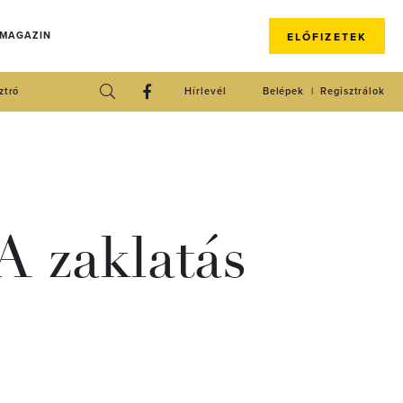
 MAGAZIN
ELŐFIZETEK
ztró
Hírlevél
Belépek
Regisztrálok
A zaklatás