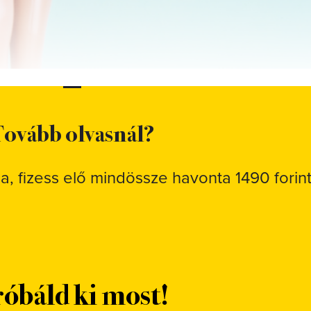
ovább olvasnál?
sa, fizess elő mindössze havonta 1490 forint
óbáld ki most!