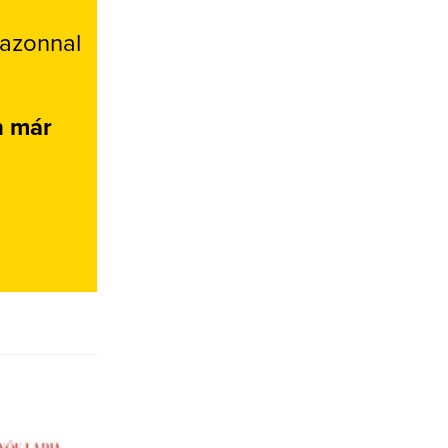
 azonnal
n már