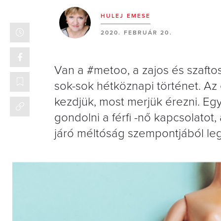
HULEJ EMESE
2020. FEBRUÁR 20.
Van a #metoo, a zajos és szafto
sok-sok hétköznapi történet. A
kezdjük, most merjük érezni. Egy
gondolni a férfi -nő kapcsolatot
járó méltóság szempontjából le