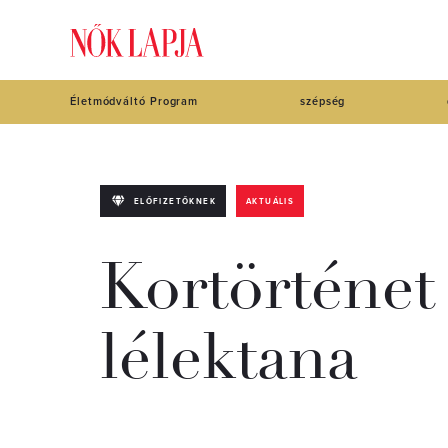
Életmódváltó Program
szépség
ELŐFIZETŐKNEK
AKTUÁLIS
Kortörténet 
lélektana