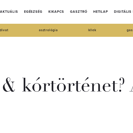
AKTUÁLIS
EGÉSZSÉG
KIKAPCS
GASZTRÓ
HETILAP
DIGITÁLIS
divat
asztrológia
lélek
gas
& kórtörténet? 