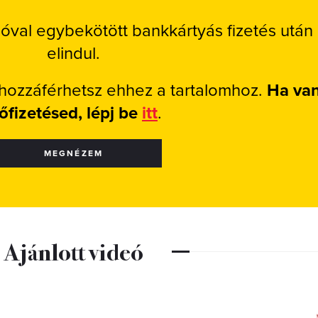
ióval egybekötött bankkártyás fizetés után
elindul.
 hozzáférhetsz ehhez a tartalomhoz.
Ha va
lőfizetésed, lépj be
itt
.
MEGNÉZEM
Ajánlott videó