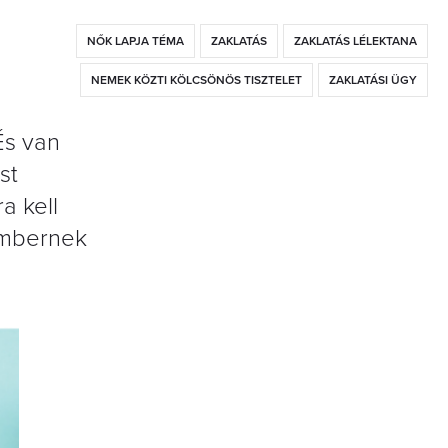
NŐK LAPJA TÉMA
ZAKLATÁS
ZAKLATÁS LÉLEKTANA
NEMEK KÖZTI KÖLCSÖNÖS TISZTELET
ZAKLATÁSI ÜGY
És van
st
a kell
 embernek