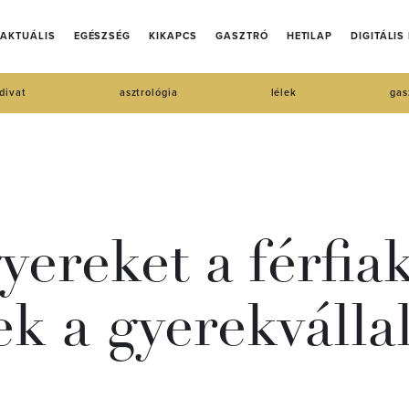
AKTUÁLIS
EGÉSZSÉG
KIKAPCS
GASZTRÓ
HETILAP
DIGITÁLIS
divat
asztrológia
lélek
gas
yereket a férfia
k a gyerekvállal