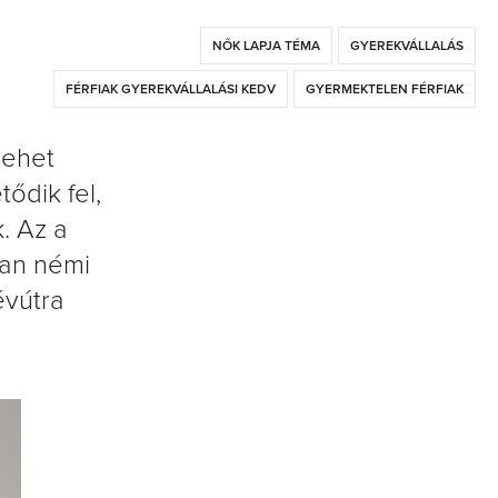
NŐK LAPJA TÉMA
GYEREKVÁLLALÁS
FÉRFIAK GYEREKVÁLLALÁSI KEDV
GYERMEKTELEN FÉRFIAK
lehet
ődik fel,
. Az a
van némi
évútra