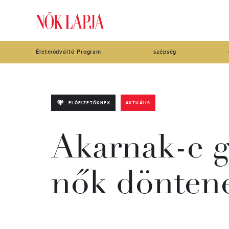
Életmódváltó Program
szépség
ELŐFIZETŐKNEK
AKTUÁLIS
Akarnak-e g
nők döntene