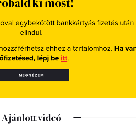
óbáld ki most!
ióval egybekötött bankkártyás fizetés után
elindul.
 hozzáférhetsz ehhez a tartalomhoz.
Ha va
lőfizetésed, lépj be
itt
.
MEGNÉZEM
Ajánlott videó