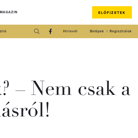
 MAGAZIN
ELŐFIZETEK
ztró
Hírlevél
Belépek
Regisztrálok
k? – Nem csak a
ásról!