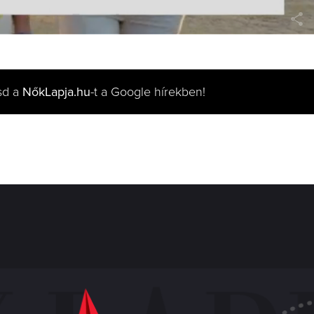
sd a
NőkLapja.hu
-t a Google hírekben!