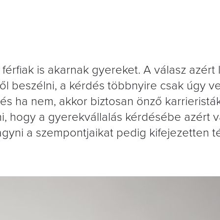
férfiak is akarnak gyereket. A válasz azért 
l beszélni, a kérdés többnyire csak úgy vet
és ha nem, akkor biztosan önző karrieristák
i, hogy a gyerekvállalás kérdésébe azért 
hagyni a szempontjaikat pedig kifejezetten t