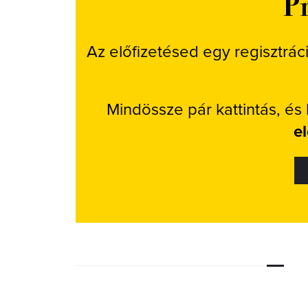
Pr
Az előfizetésed egy regisztrác
Mindössze pár kattintás, és
e