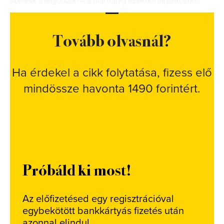
szeretik a legjobban – a mai napig ezekből táplálkozom.
Tovább olvasnál?
Ha érdekel a cikk folytatása, fizess elő
mindössze havonta 1490 forintért.
Próbáld ki most!
Az előfizetésed egy regisztrációval
egybekötött bankkártyás fizetés után
azonnal elindul.