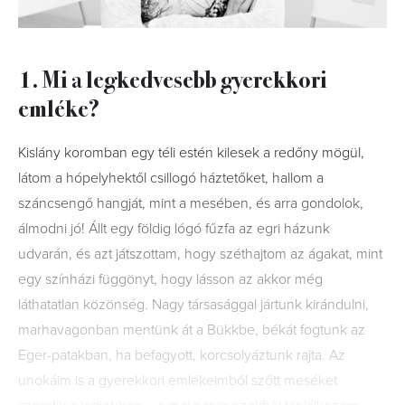
1. Mi a legkedvesebb gyerekkori
emléke?
Kislány koromban egy téli estén kilesek a redőny mögül,
látom a hópelyhektől csillogó háztetőket, hallom a
száncsengő hangját, mint a mesében, és arra gondolok,
álmodni jó! Állt egy földig lógó fűzfa az egri házunk
udvarán, és azt játszottam, hogy széthajtom az ágakat, mint
egy színházi függönyt, hogy lásson az akkor még
láthatatlan közönség. Nagy társasággal jártunk kirándulni,
marhavagonban mentünk át a Bükkbe, békát fogtunk az
Eger-patakban, ha befagyott, korcsolyáztunk rajta. Az
unokáim is a gyerekkori emlékeimből szőtt meséket