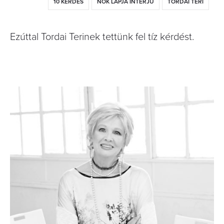
10 KÉRDÉS
NŐK LAPJA INTERJÚ
TORDAI TERI
Ezúttal Tordai Terinek tettünk fel tíz kérdést.