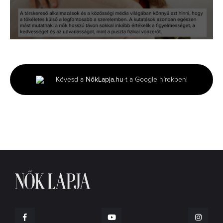
0
seconds
of
1
minute,
Kövesd a
NőkLapja.hu
-t a Google hírekben!
13
seconds