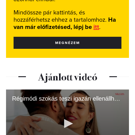
Mindössze pár kattintás, és
hozzáférhetsz ehhez a tartalomhoz.
Ha
van már előfizetésed, lépj be
itt
.
MEGNÉZEM
Ajánlott videó
Régimódi szokás teszi igazán ellenállhatatlanná a férfiakat