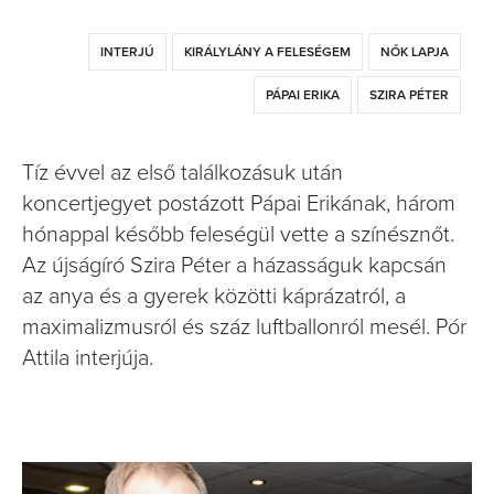
INTERJÚ
KIRÁLYLÁNY A FELESÉGEM
NŐK LAPJA
PÁPAI ERIKA
SZIRA PÉTER
Tíz évvel az első találkozásuk után
koncertjegyet postázott Pápai Erikának, három
hónappal később feleségül vette a színésznőt.
Az újságíró Szira Péter a házasságuk kapcsán
az anya és a gyerek közötti káprázatról, a
maximalizmusról és száz luftballonról mesél. Pór
Attila interjúja.