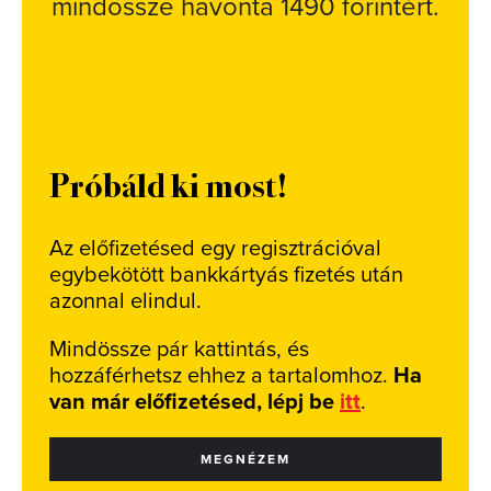
mindössze havonta 1490 forintért.
Próbáld ki most!
Az előfizetésed egy regisztrációval
egybekötött bankkártyás fizetés után
azonnal elindul.
Mindössze pár kattintás, és
hozzáférhetsz ehhez a tartalomhoz.
Ha
van már előfizetésed, lépj be
itt
.
MEGNÉZEM