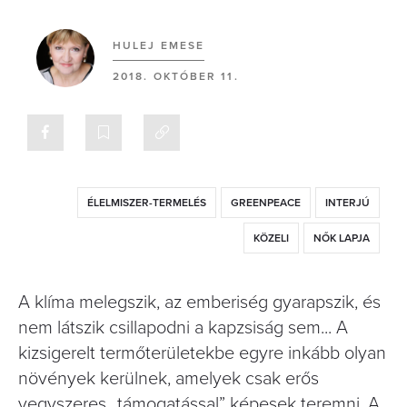
HULEJ EMESE
2018. OKTÓBER 11.
ÉLELMISZER-TERMELÉS
GREENPEACE
INTERJÚ
KÖZELI
NŐK LAPJA
A klíma melegszik, az emberiség gyarapszik, és
nem látszik csillapodni a kapzsiság sem... A
kizsigerelt termőterületekbe egyre inkább olyan
növények kerülnek, amelyek csak erős
vegyszeres „támogatással” képesek teremni. A