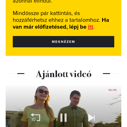
azonnal elindul.
Mindössze pár kattintás, és
hozzáférhetsz ehhez a tartalomhoz.
Ha
van már előfizetésed, lépj be
itt
.
MEGNÉZEM
Ajánlott videó