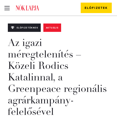
ELŐFIZETEK
ELŐFIZETŐKNEK
AKTUÁLIS
Az igazi
méregtelenítés –
Közeli Rodics
Katalinnal, a
Greenpeace regionális
agrárkampány-
felelősével