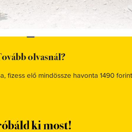
ovább olvasnál?
sa, fizess elő mindössze havonta 1490 forint
óbáld ki most!