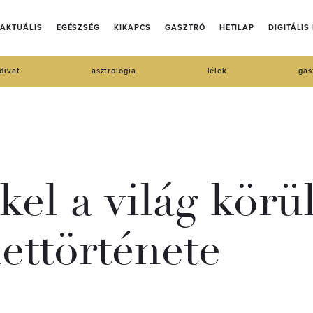
AKTUÁLIS
EGÉSZSÉG
KIKAPCS
GASZTRÓ
HETILAP
DIGITÁLIS
divat
asztrológia
lélek
gas
el a világ körü
ettörténete