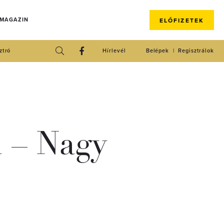
 MAGAZIN
ELŐFIZETEK
ztró
Hírlevél
Belépek
Regisztrálok
l – Nagy