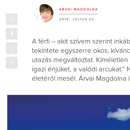
ÁRVAI MAGDOLNA
2018. JÚLIUS 23.
A férfi – akit szívem szerint i
tekintete egyszerre okos, kívánc
utazás megváltoztat. Kíméletlen 
igazi énjüket, a valódi arcukat
életéről mesél. Árvai Magdolna í