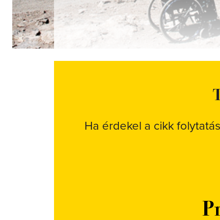
T
Ha érdekel a cikk folytatá
Pr