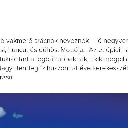
nkább vakmerő srácnak neveznék – jó negyve
si, huncut és dühös. Mottója: „Az etiópiai h
tükröt tart a legbátrabbaknak, akik megpill
.” Nagy Bendegúz huszonhat éve kerekesszé
rása.