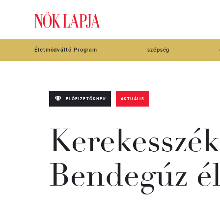
Életmódváltó Program
szépség
ELŐFIZETŐKNEK
AKTUÁLIS
Kerekesszékk
Bendegúz él