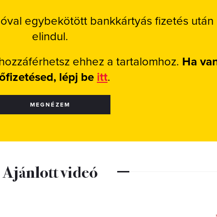
ióval egybekötött bankkártyás fizetés után
elindul.
 hozzáférhetsz ehhez a tartalomhoz.
Ha va
lőfizetésed, lépj be
itt
.
MEGNÉZEM
Ajánlott videó