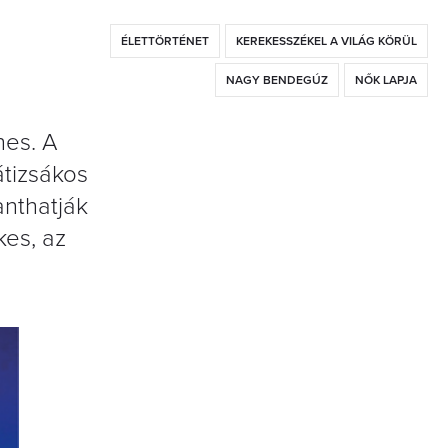
ÉLETTÖRTÉNET
KEREKESSZÉKEL A VILÁG KÖRÜL
NAGY BENDEGÚZ
NŐK LAPJA
nes. A
átizsákos
anthatják
kes, az