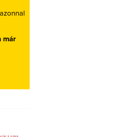
 azonnal
n már