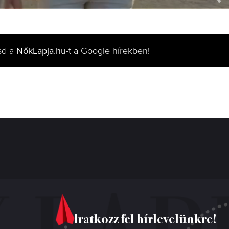
sd a
NőkLapja.hu
-t a Google hírekben!
Iratkozz fel hírlevelünkre!