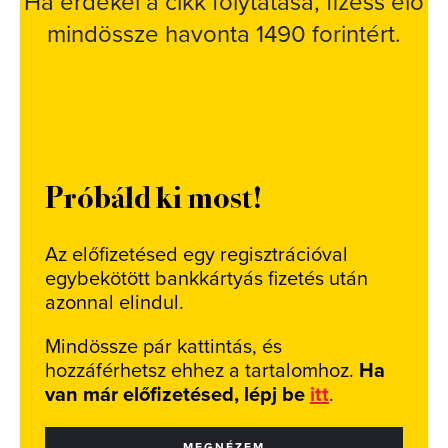
Ha érdekel a cikk folytatása, fizess elő
mindössze havonta 1490 forintért.
Próbáld ki most!
Az előfizetésed egy regisztrációval
egybekötött bankkártyás fizetés után
azonnal elindul.
Mindössze pár kattintás, és
hozzáférhetsz ehhez a tartalomhoz.
Ha
van már előfizetésed, lépj be
itt
.
MEGNÉZEM