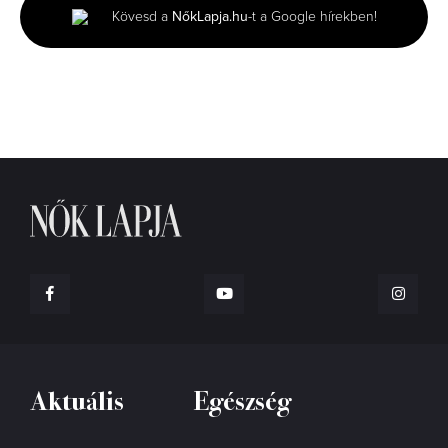
minutes,
Kövesd a
NőkLapja.hu
-t a Google hírekben!
6
seconds
Aktuális
Egészség