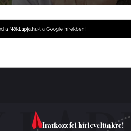
sd a
NőkLapja.hu
-t a Google hírekben!
Iratkozz fel hírlevelünkre!