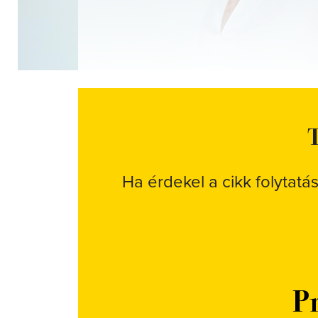
T
Ha érdekel a cikk folytatá
Pr