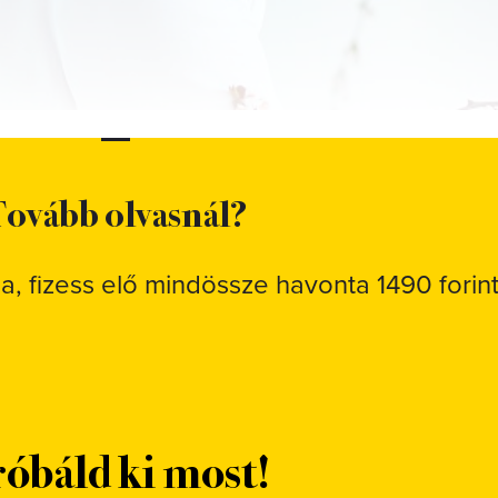
ovább olvasnál?
sa, fizess elő mindössze havonta 1490 forint
óbáld ki most!