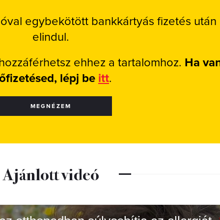
ióval egybekötött bankkártyás fizetés után
elindul.
 hozzáférhetsz ehhez a tartalomhoz.
Ha va
lőfizetésed, lépj be
itt
.
MEGNÉZEM
Ajánlott videó