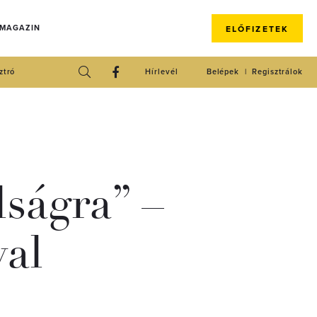
 MAGAZIN
ELŐFIZETEK
ztró
Hírlevél
Belépek
Regisztrálok
ságra” –
al