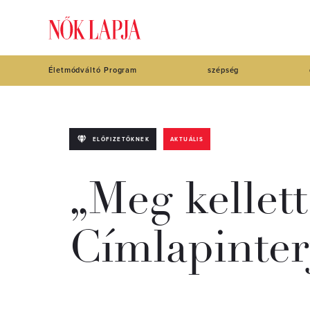
Életmódváltó Program
szépség
ELŐFIZETŐKNEK
AKTUÁLIS
„Meg kellet
Címlapinter