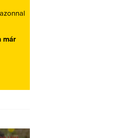
 azonnal
n már