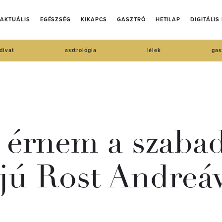
AKTUÁLIS
EGÉSZSÉG
KIKAPCS
GASZTRÓ
HETILAP
DIGITÁLIS
divat
asztrológia
lélek
gas
t érnem a szabad
jú Rost Andreáv