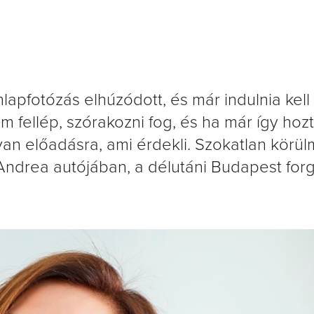
mlapfotózás elhúzódott, és már indulnia kell
fellép, szórakozni fog, és ha már így hozta
an előadásra, ami érdekli. Szokatlan körü
t Andrea autójában, a délutáni Budapest fo