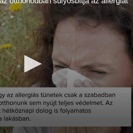
az otthonodban súlyosbítja az allergiát