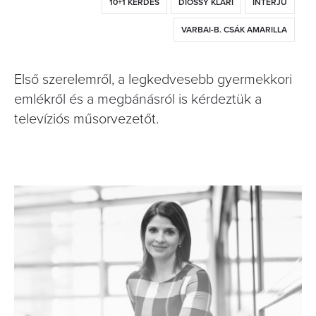
10+1 KÉRDÉS
DIÓSSY KLÁRI
INTERJÚ
VARBAI-B. CSÁK AMARILLA
Első szerelemről, a legkedvesebb gyermekkori
emlékről és a megbánásról is kérdeztük a
televíziós műsorvezetőt.