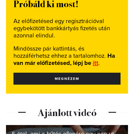
Próbáld ki most!
Az előfizetésed egy regisztrációval
egybekötött bankkártyás fizetés után
azonnal elindul.
Mindössze pár kattintás, és
hozzáférhetsz ehhez a tartalomhoz.
Ha
van már előfizetésed, lépj be
itt
.
MEGNÉZEM
Ajánlott videó