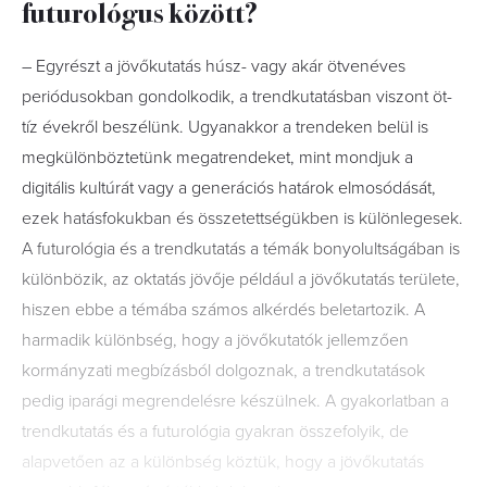
futurológus között?
– Egyrészt a jövőkutatás húsz- vagy akár ötvenéves
periódusokban gondolkodik, a trendkutatásban viszont öt-
tíz évekről beszélünk. Ugyanakkor a trendeken belül is
megkülönböztetünk megatrendeket, mint mondjuk a
digitális kultúrát vagy a generációs határok elmosódását,
ezek hatásfokukban és összetettségükben is különlegesek.
A futurológia és a trendkutatás a témák bonyolultságában is
különbözik, az oktatás jövője például a jövőkutatás területe,
hiszen ebbe a témába számos alkérdés beletartozik. A
harmadik különbség, hogy a jövőkutatók jellemzően
kormányzati megbízásból dolgoznak, a trendkutatások
pedig iparági megrendelésre készülnek. A gyakorlatban a
trendkutatás és a futurológia gyakran összefolyik, de
alapvetően az a különbség köztük, hogy a jövőkutatás