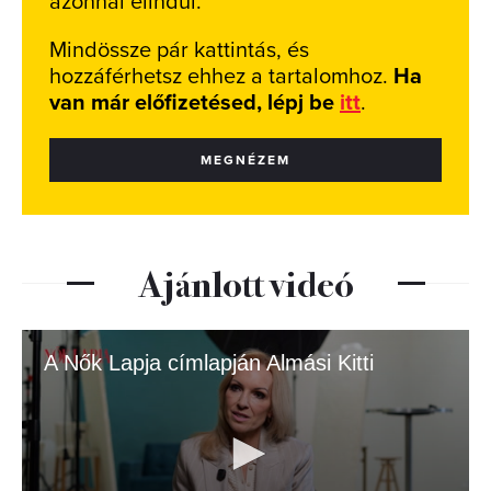
azonnal elindul.
Mindössze pár kattintás, és
hozzáférhetsz ehhez a tartalomhoz.
Ha
van már előfizetésed, lépj be
itt
.
MEGNÉZEM
Ajánlott videó
A Nők Lapja címlapján Almási Kitti