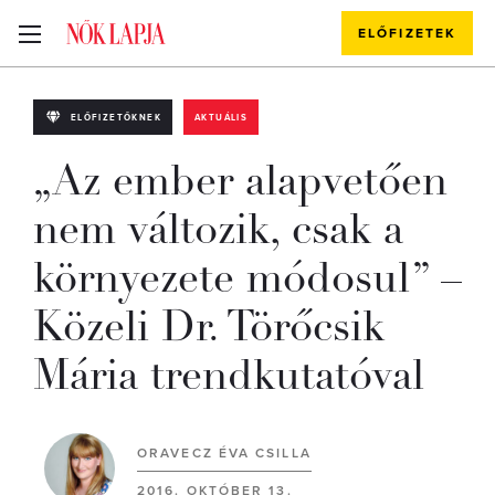
ELŐFIZETEK
ELŐFIZETŐKNEK
AKTUÁLIS
„Az ember alapvetően
nem változik, csak a
környezete módosul” –
Közeli Dr. Törőcsik
Mária trendkutatóval
ORAVECZ ÉVA CSILLA
2016. OKTÓBER 13.