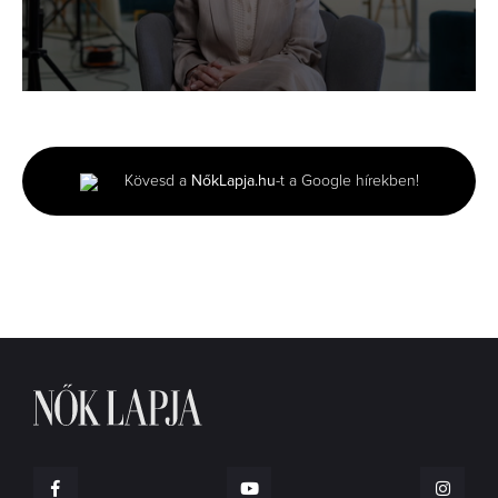
0
seconds
of
2
minutes,
Kövesd a
NőkLapja.hu
-t a Google hírekben!
25
seconds