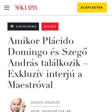
ELŐFIZETEK
ELŐFIZETŐKNEK
AKTUÁLIS
Amikor Plácido
Domingo és Szegő
András találkozik –
Exkluzív interjú a
Maestróval
SZEGŐ ANDRÁS
2016. AUGUSZTUS 28.