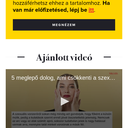
hozzáférhetsz ehhez a tartalomhoz.
Ha
van már előfizetésed, lépj be
itt
.
MEGNÉZEM
Ajánlott videó
5 meglepő dolog, ami csökkenti a szexuális vonzerőt