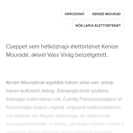
HERCEGNŐ
KENIZE MOURAD
NŐK LAPJA ÉLETTÖRTÉNET
Cseppet sem hétköznapi élettörténet Kenize
Mouradé, akivel Vass Virág beszélgetett.
Kenize Mouradnak legalább három szíve van, amely
három kultúráért dobog. Édesanyja török szultána,
édesapja indiai rádzsa volt, ő pedig Franciaországban él.
Pszichológia szakon végzett, dolgozott haditudósítóként,
ma világhírű író. Megírta édesanyja, az utolsó török
hercegnő történetét. A kislány, aki ki sem tehette a lábát a
háremből, aligha sejthette, hogy a lánya Közel-Kelet-