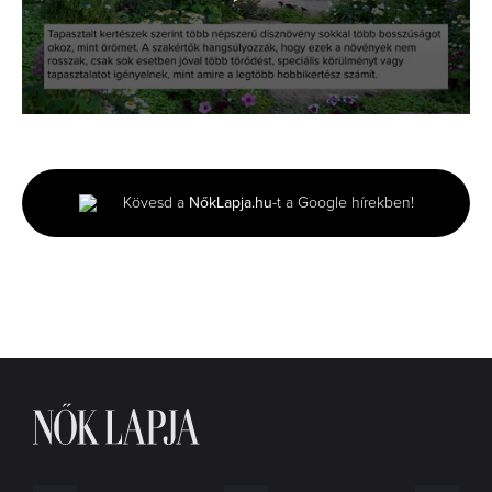
0
seconds
of
1
minute,
Kövesd a
NőkLapja.hu
-t a Google hírekben!
36
seconds