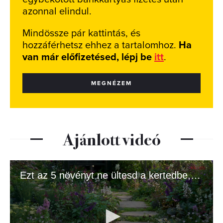
azonnal elindul.
Mindössze pár kattintás, és
hozzáférhetsz ehhez a tartalomhoz.
Ha
van már előfizetésed, lépj be
itt
.
MEGNÉZEM
Ajánlott videó
Ezt az 5 növényt ne ültesd a kertedbe, ha jót akarsz!