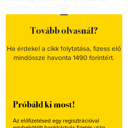
szakértő lesz, és számos irodalmi díjat besöpör.
Tovább olvasnál?
Ha érdekel a cikk folytatása, fizess elő
mindössze havonta 1490 forintért.
Próbáld ki most!
Az előfizetésed egy regisztrációval
egybekötött bankkártyás fizetés után