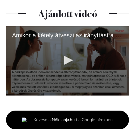
Ajánlott videó
Amikor a kétely átveszi az irányítást a szerelem felett
0
seconds
of
1
minute,
Kövesd a
NőkLapja.hu
-t a Google hírekben!
34
seconds