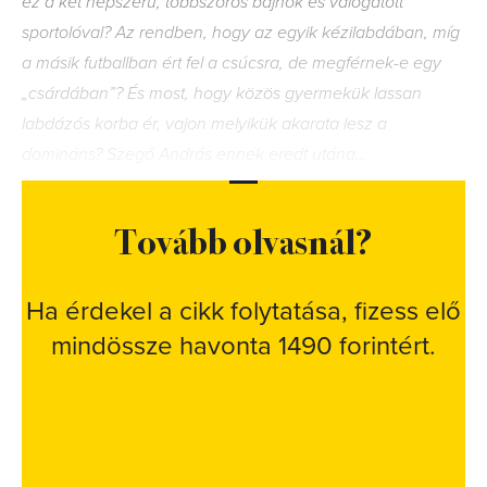
ez a két népszerű, többszörös bajnok és válogatott
sportolóval? Az rendben, hogy az egyik kézilabdában, míg
a másik futballban ért fel a csúcsra, de megférnek-e egy
„csárdában”? És most, hogy közös gyermekük lassan
labdázós korba ér, vajon melyikük akarata lesz a
domináns? Szegő András ennek eredt utána…
Tovább olvasnál?
Ha érdekel a cikk folytatása, fizess elő
mindössze havonta 1490 forintért.