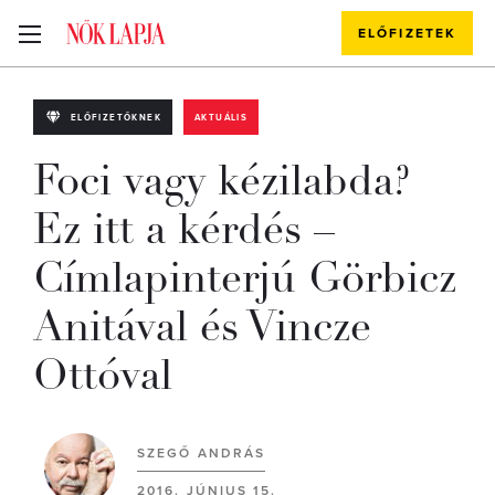
ELŐFIZETEK
ELŐFIZETŐKNEK
AKTUÁLIS
Foci vagy kézilabda?
Ez itt a kérdés –
Címlapinterjú Görbicz
Anitával és Vincze
Ottóval
SZEGŐ ANDRÁS
2016. JÚNIUS 15.