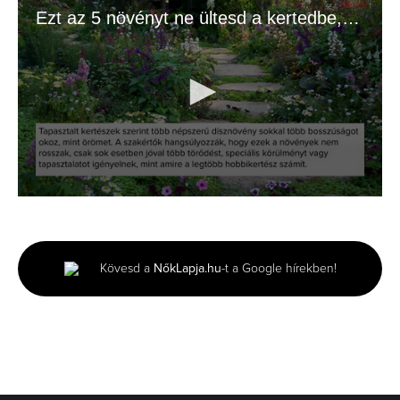
Ezt az 5 növényt ne ültesd a kertedbe, ha jót akarsz!
0
seconds
of
1
minute,
Kövesd a
NőkLapja.hu
-t a Google hírekben!
36
seconds