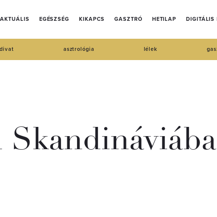
AKTUÁLIS
EGÉSZSÉG
KIKAPCS
GASZTRÓ
HETILAP
DIGITÁLIS
divat
asztrológia
lélek
gas
l Skandináviába