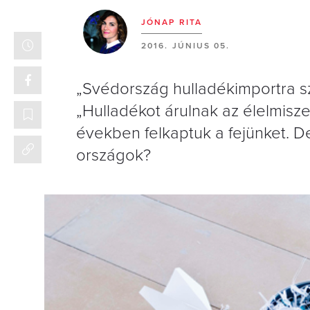
JÓNAP RITA
2016. JÚNIUS 05.
„Svédország hulladékimportra sz
„Hulladékot árulnak az élelmisz
években felkaptuk a fejünket. D
országok?