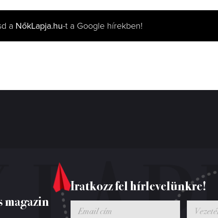
sd a
NőkLapja.hu
-t a Google hírekben!
Iratkozz fel hírlevelünkre!
s magazin