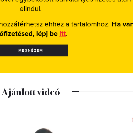
elindul.
 hozzáférhetsz ehhez a tartalomhoz.
Ha va
lőfizetésed, lépj be
itt
.
MEGNÉZEM
Ajánlott videó