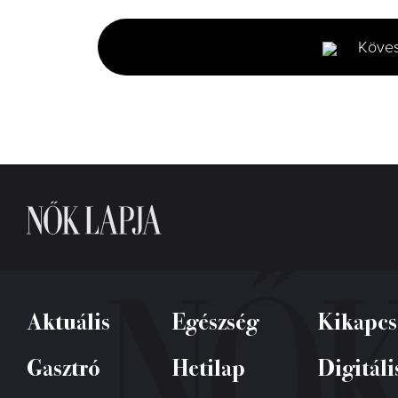
of
2
minutes,
Köve
6
seconds
Volume
0%
Aktuális
Egészség
Kikapcs
Gasztró
Hetilap
Digitáli