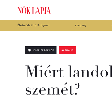
Életmódváltó Program
szépség
ELŐFIZETŐKNEK
AKTUÁLIS
Miért lando
szemét?