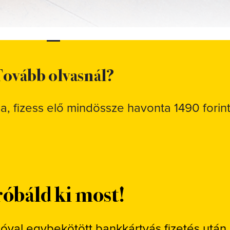
ovább olvasnál?
sa, fizess elő mindössze havonta 1490 forint
óbáld ki most!
ióval egybekötött bankkártyás fizetés után