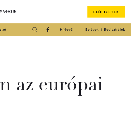
 MAGAZIN
ELŐFIZETEK
ztró
Hírlevél
Belépek
Regisztrálok
n az európai