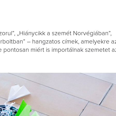
orul”, „Hiánycikk a szemét Norvégiában”,
erboltban” – hangzatos címek, amelyekre az
e pontosan miért is importálnak szemetet a