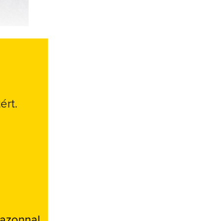
ért.
 azonnal