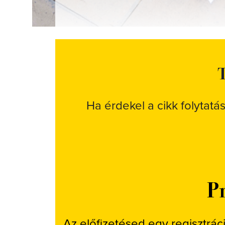
T
Ha érdekel a cikk folytatá
Pr
Az előfizetésed egy regisztrác