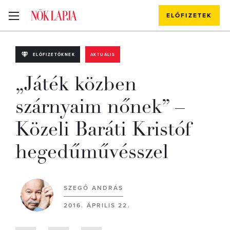
ELŐFIZETEK
ELŐFIZETŐKNEK
AKTUÁLIS
„Játék közben
szárnyaim nőnek” –
Közeli Baráti Kristóf
hegedűművésszel
SZEGŐ ANDRÁS
2016. ÁPRILIS 22.