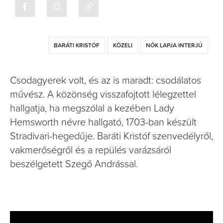
BARÁTI KRISTÓF
KÖZELI
NŐK LAPJA INTERJÚ
Csodagyerek volt, és az is maradt: csodálatos
művész. A közönség visszafojtott lélegzettel
hallgatja, ha megszólal a kezében Lady
Hemsworth névre hallgató, 1703-ban készült
Stradivari-hegedűje. Baráti Kristóf szenvedélyről,
vakmerőségről és a repülés varázsáról
beszélgetett Szegő Andrással.