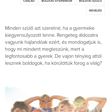
CSALÁD
BOLDOG GYEREKKOR
BOLDOG SZÜLŐ
NEVELÉS
Minden szülő azt szeretné, ha a gyermeke
kiegyensúlyozott lenne. Rengeteg áldozatra
vagyunk hajlandóak ezért, és mondogatjuk is,
hogy mi mindent megteszünk, mert a
legfontosabb a gyerek. De vajon tényleg attól
lesznek boldogok, ha körülöttük forog a világ?