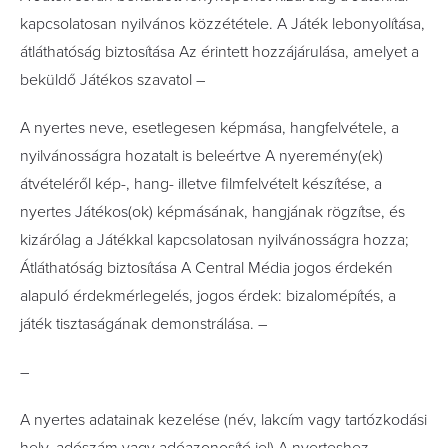
kapcsolatosan nyilvános közzététele. A Játék lebonyolítása,
átláthatóság biztosítása Az érintett hozzájárulása, amelyet a
beküldő Játékos szavatol –
A nyertes neve, esetlegesen képmása, hangfelvétele, a
nyilvánosságra hozatalt is beleértve A nyeremény(ek)
átvételéről kép-, hang- illetve filmfelvételt készítése, a
nyertes Játékos(ok) képmásának, hangjának rögzítse, és
kizárólag a Játékkal kapcsolatosan nyilvánosságra hozza;
Átláthatóság biztosítása A Central Média jogos érdekén
alapuló érdekmérlegelés, jogos érdek: bizalomépítés, a
játék tisztaságának demonstrálása. –
–
A nyertes adatainak kezelése (név, lakcím vagy tartózkodási