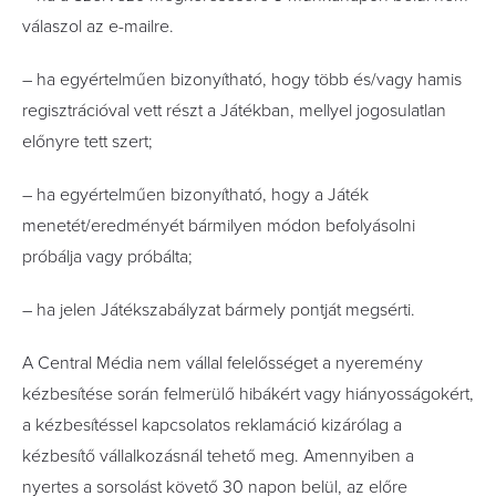
válaszol az e-mailre.
– ha egyértelműen bizonyítható, hogy több és/vagy hamis
regisztrációval vett részt a Játékban, mellyel jogosulatlan
előnyre tett szert;
– ha egyértelműen bizonyítható, hogy a Játék
menetét/eredményét bármilyen módon befolyásolni
próbálja vagy próbálta;
– ha jelen Játékszabályzat bármely pontját megsérti.
A Central Média nem vállal felelősséget a nyeremény
kézbesítése során felmerülő hibákért vagy hiányosságokért,
a kézbesítéssel kapcsolatos reklamáció kizárólag a
kézbesítő vállalkozásnál tehető meg. Amennyiben a
nyertes a sorsolást követő 30 napon belül, az előre