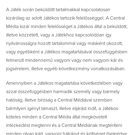
A Játék során beküldött tartalmakkal kapcsolatosan
kizárólag az adott Játékos tartozik felelősséggel. A Central
Média kizár minden felelősséget a Játékos által a beküldött,
illetve közzétett, vagy a Játékhoz kapcsolódóan így
nyilvánosságra hozott tartalommal vagy másként okozott,
vagy egyébként a Játékos magatartásával összefüggésben
felmerült mindennemű vagyoni vagy nem vagyoni kár és
jogsérelem, illetve egyéb következmény vonatkozásában.
Amennyiben a Játékos magatartása következtében vagy
azzal összefüggésben harmadik személy vagy bármely
hatóság, illetve bíróság a Central Médiával szemben
bármilyen igényt támaszt, illetve eljárást indít, a Játékos
köteles minden a Central Média által megkövetelt
intézkedést megtenni és a Central Médiának megtéríteni
minden olyan kárt, vagyoni hátrányt és költséget (beleértve