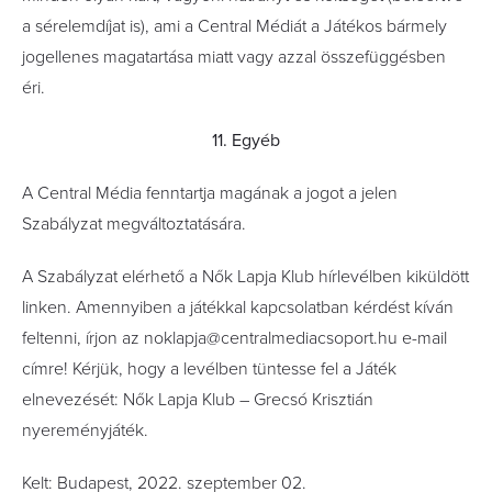
a sérelemdíjat is), ami a Central Médiát a Játékos bármely
jogellenes magatartása miatt vagy azzal összefüggésben
éri.
11. Egyéb
A Central Média fenntartja magának a jogot a jelen
Szabályzat megváltoztatására.
A Szabályzat elérhető a Nők Lapja Klub hírlevélben kiküldött
linken. Amennyiben a játékkal kapcsolatban kérdést kíván
feltenni, írjon az noklapja@centralmediacsoport.hu e-mail
címre! Kérjük, hogy a levélben tüntesse fel a Játék
elnevezését: Nők Lapja Klub – Grecsó Krisztián
nyereményjáték.
Kelt: Budapest, 2022. szeptember 02.