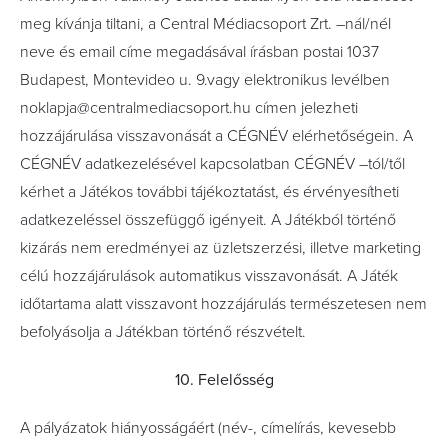
meg kívánja tiltani, a Central Médiacsoport Zrt. –nál/nél
neve és email címe megadásával írásban postai 1037
Budapest, Montevideo u. 9.vagy elektronikus levélben
noklapja@centralmediacsoport.hu címen jelezheti
hozzájárulása visszavonását a CÉGNÉV elérhetőségein. A
CÉGNÉV adatkezelésével kapcsolatban CÉGNÉV –tól/től
kérhet a Játékos további tájékoztatást, és érvényesítheti
adatkezeléssel összefüggő igényeit. A Játékból történő
kizárás nem eredményei az üzletszerzési, illetve marketing
célú hozzájárulások automatikus visszavonását. A Játék
időtartama alatt visszavont hozzájárulás természetesen nem
befolyásolja a Játékban történő részvételt.
10. Felelősség
A pályázatok hiányosságáért (név-, címelírás, kevesebb