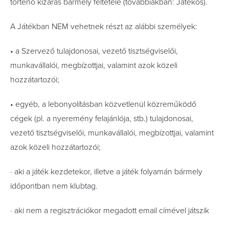
történő kizárás bármely feltétele (továbbiakban: Játékos).
A Játékban NEM vehetnek részt az alábbi személyek:
• a Szervező tulajdonosai, vezető tisztségviselői,
munkavállalói, megbízottjai, valamint azok közeli
hozzátartozói;
• egyéb, a lebonyolításban közvetlenül közreműködő
cégek (pl. a nyeremény felajánlója, stb.) tulajdonosai,
vezető tisztségviselői, munkavállalói, megbízottjai, valamint
azok közeli hozzátartozói;
· aki a játék kezdetekor, illetve a játék folyamán bármely
időpontban nem klubtag.
· aki nem a regisztrációkor megadott email címével játszik