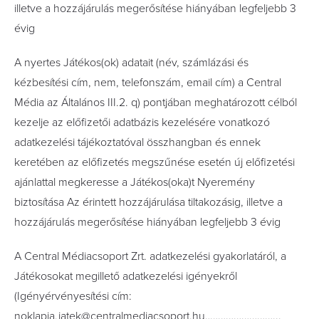
illetve a hozzájárulás megerősítése hiányában legfeljebb 3
évig
A nyertes Játékos(ok) adatait (név, számlázási és
kézbesítési cím, nem, telefonszám, email cím) a Central
Média az Általános III.2. q) pontjában meghatározott célból
kezelje az előfizetői adatbázis kezelésére vonatkozó
adatkezelési tájékoztatóval összhangban és ennek
keretében az előfizetés megszűnése esetén új előfizetési
ajánlattal megkeresse a Játékos(oka)t Nyeremény
biztosítása Az érintett hozzájárulása tiltakozásig, illetve a
hozzájárulás megerősítése hiányában legfeljebb 3 évig
A Central Médiacsoport Zrt. adatkezelési gyakorlatáról, a
Játékosokat megillető adatkezelési igényekről
(Igényérvényesítési cím:
noklapja.jatek@centralmediacsoport.hu………………………..