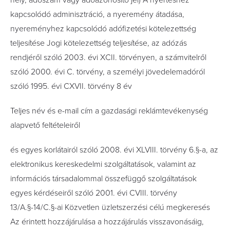
hely, adószám vagy adóazonosító jel) A nyerteshez
kapcsolódó adminisztráció, a nyeremény átadása,
nyereményhez kapcsolódó adófizetési kötelezettség
teljesítése Jogi kötelezettség teljesítése, az adózás
rendjéről szóló 2003. évi XCII. törvényen, a számvitelről
szóló 2000. évi C. törvény, a személyi jövedelemadóról
szóló 1995. évi CXVII. törvény 8 év
Teljes név és e-mail cím a gazdasági reklámtevékenység
alapvető feltételeiről
és egyes korlátairól szóló 2008. évi XLVIII. törvény 6.§-a, az
elektronikus kereskedelmi szolgáltatások, valamint az
információs társadalommal összefüggő szolgáltatások
egyes kérdéseiről szóló 2001. évi CVIII. törvény
13/A.§-14/C.§-ai Közvetlen üzletszerzési célú megkeresés
Az érintett hozzájárulása a hozzájárulás visszavonásáig,