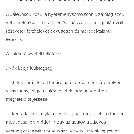
4. Jelentkezés a Játékra, részvételi feltételek
A Játékosok közül a nyereménysorsoláson kizárólag azok
vehetnek részt, akik a jelen Szabályzatban meghatározott
részvételi feltételeket együttesen és maradéktalanul
teljesítik.
A Játék részvételi feltételei:
. Nők Lapja Klubtagság,
· a Játék során feltett tudásalapú kérdésre történő helyes
válaszadás, vagy a Játék feltételeinek mindenben
megfelelő teljesítése,
. a kért adatok hiánytalan, valóságnak megfelelően történő
megadása, oly módon, hogy az adatok a Játékos
személyazonosító okmányával bizonyíthatóak legyenek