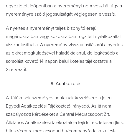
egyeztetett időpontban a nyereményt nem veszi át, úgy a
nyereményre szóló jogosultságát véglegesen elveszíti.
A nyertes a nyereményt teljes bizonyító erejű
magánokiratban vagy közokiratban rögzített nyilatkozattal
visszautasíthatja. A nyeremény visszautasításáról a nyertes
az okirat megküldésével haladéktalanul, de legkésőbb a
sorsolást követő 14 napon belül köteles tájékoztatni a
Szervezőt.
9. Adatkezelés
A Játékosok személyes adatainak kezelésére a jelen
Egyedi Adatkezelési Tájékoztató irányadó. Az itt nem
szabályozott kérdéseket a Central Médiacsoport Zrt.
Általános Adatkezelési tájékoztatója fejti ki részletesen (link:
https://centralmediacsoport.hu/company/adatkezelesi-