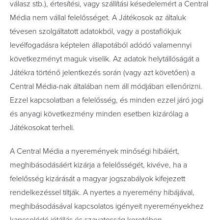
válasz stb.), értesítési, vagy szállítási késedelemért a Central
Média nem vállal felelősséget. A Játékosok az általuk
tévesen szolgáltatott adatokból, vagy a postafiókjuk
levélfogadásra képtelen állapotából adódó valamennyi
következményt maguk viselik. Az adatok helytállóságát a
Játékra történő jelentkezés során (vagy azt követően) a
Central Média-nak általában nem áll módjában ellenőrizni.
Ezzel kapcsolatban a felelősség, és minden ezzel járó jogi
és anyagi következmény minden esetben kizárólag a
Játékosokat terheli.
A Central Média a nyeremények minőségi hibáiért,
meghibásodásáért kizárja a felelősségét, kivéve, ha a
felelősség kizárását a magyar jogszabályok kifejezett
rendelkezéssel tiltják. A nyertes a nyeremény hibájával,
meghibásodásával kapcsolatos igényeit nyereményekhez