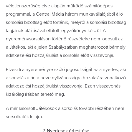
véletlenszerűség elve alapján működő számítógépes
programmal, a Central Média három munkavállalójából álló
sorsolási bizottság előtt történik, melyről a sorsolási bizottság
tagjainak aláírásával ellátott jegyzőkönyv készül. A
nyereménysorsoláson történő részvételre nem jogosult az
a Játékos, aki a jelen Szabályzatban meghatározott bármely
adatkezelési hozzájárulást a sorsolás előtt visszavonja.
Elveszti a nyereményre szóló jogosultságát az a nyertes, aki
a sorsolás után a neve nyilvánosságra hozatalára vonatkozó
adatkezelési hozzájárulást visszavonja. Ezen visszavonás
kizárólag írásban tehető meg.
A már kisorsolt Játékosok a sorsolás további részében nem
sorsolhatók ki újra.
7. Nyertesek értesítése