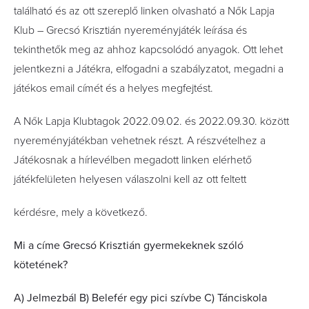
található és az ott szereplő linken olvasható a Nők Lapja
Klub – Grecsó Krisztián nyereményjáték leírása és
tekinthetők meg az ahhoz kapcsolódó anyagok. Ott lehet
jelentkezni a Játékra, elfogadni a szabályzatot, megadni a
játékos email címét és a helyes megfejtést.
A Nők Lapja Klubtagok 2022.09.02. és 2022.09.30. között
nyereményjátékban vehetnek részt. A részvételhez a
Játékosnak a hírlevélben megadott linken elérhető
játékfelületen helyesen válaszolni kell az ott feltett
kérdésre, mely a következő.
Mi a címe Grecsó Krisztián gyermekeknek szóló
kötetének?
A) Jelmezbál B) Belefér egy pici szívbe C) Tánciskola