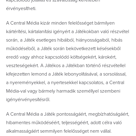
kapcsolódó jótállás és szavatosság keretében
érvényesítheti.
A Central Média kizár minden felelősséget bármilyen
kártérítési, kártalanítási igényért a Játékokban való részvétel
során, a Játék esetleges hibáiból, hiányosságaiból, hibás
működéséből, a Játék során bekövetkezett késésekből
eredő vagy ahhoz kapcsolódó költségekért, károkért,
veszteségekért. A Játékos a Játékban történő részvétellel
kifejezetten lemond a Játék lebonyolításával, a sorsolással,
a nyereményekkel, a nyertesekkel kapcsolatos, a Central
Média-val vagy bármely harmadik személlyel szembeni
igényérvényesítésről.
A Central Média a Játék pontosságáért, megbízhatóságáért,
hibamentes működéséért, teljességéért, adott célra való
alkalmasságáért semmilyen felelősséget nem vállal.