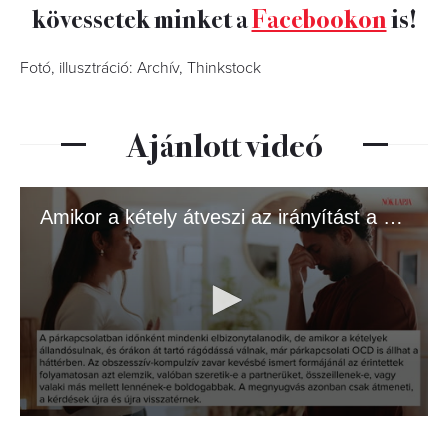
kövessetek minket a
Facebookon
is!
Fotó, illusztráció: Archív, Thinkstock
Ajánlott videó
Amikor a kétely átveszi az irányítást a szerelem felett
0
seconds