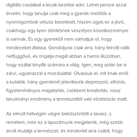
digitális csodákat a kicsik kezébe adni. Lehet persze azzal
érvelni, hogy tanulja csak meg a gyerek mielőbb a
nyomógombok virtuóz kezelését, hiszen úgyis ez a jövő,
csakhogy egy ilyen döntésnek veszélyes következményei
is vannak. És egy gyerektől nem várhatjuk el, hogy
mindezeket átlássa. Gondoljunk csak arra, hány felnőtt válik
netfüggővé, és ringatja magát abban a hamis illúzióban,
hogy ezáltal kinyílik számára a világ. Igen, meg aztán be is
zárul, ugyanazzal a mozdulattal. Olvassuk el, mit írnak erről
a kutatók: hány gyereknél jelentkezik depresszió, elhízás,
figyelemhiányos magatartás, csökkent kreativitás, rossz
tanulmányi eredmény a természettől való elzárkózás miatt.
Az elmúlt hétvégén végre beköszöntött a tavasz, s
remélem, mire ez a lapszámunk megjelenik, még szebb
arcát mutatja a természet, és mindenkit arra csábít, hogy