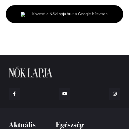
of
1
minute,
Kövesd a
NőkLapja.hu
-t a Google hírekben!
34
seconds
Aktuális
Egészség