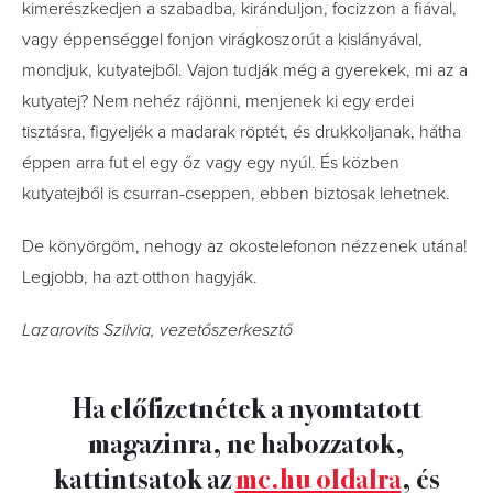
kimerészkedjen a szabadba, kiránduljon, focizzon a fiával,
vagy éppenséggel fonjon virágkoszorút a kislányával,
mondjuk, kutyatejből. Vajon tudják még a gyerekek, mi az a
kutyatej? Nem nehéz rájönni, menjenek ki egy erdei
tisztásra, figyeljék a madarak röptét, és drukkoljanak, hátha
éppen arra fut el egy őz vagy egy nyúl. És közben
kutyatejből is csurran-cseppen, ebben biztosak lehetnek.
De könyörgöm, nehogy az okostelefonon nézzenek utána!
Legjobb, ha azt otthon hagyják.
Lazarovits Szilvia, vezetőszerkesztő
Ha előfizetnétek a nyomtatott
magazinra, ne habozzatok,
kattintsatok az
mc.hu oldalra
, és