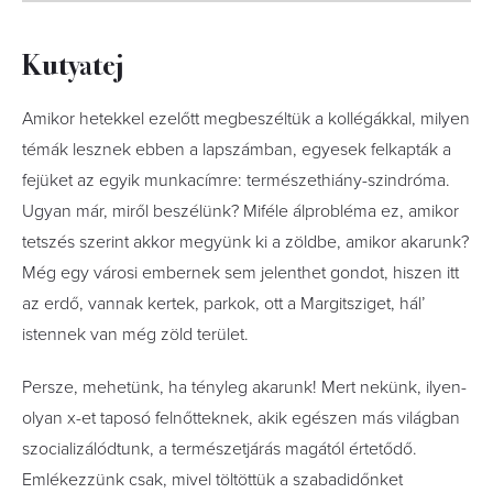
10
FOTÓ
Kutyatej
Amikor hetekkel ezelőtt megbeszéltük a kollégákkal, milyen
témák lesznek ebben a lapszámban, egyesek felkapták a
fejüket az egyik munkacímre: természethiány-szindróma.
Ugyan már, miről beszélünk? Miféle álprobléma ez, amikor
tetszés szerint akkor megyünk ki a zöldbe, amikor akarunk?
Még egy városi embernek sem jelenthet gondot, hiszen itt
az erdő, vannak kertek, parkok, ott a Margitsziget, hál’
istennek van még zöld terület.
Persze, mehetünk, ha tényleg akarunk! Mert nekünk, ilyen-
olyan x-et taposó felnőtteknek, akik egészen más világban
szocializálódtunk, a természetjárás magától értetődő.
Emlékezzünk csak, mivel töltöttük a szabadidőnket