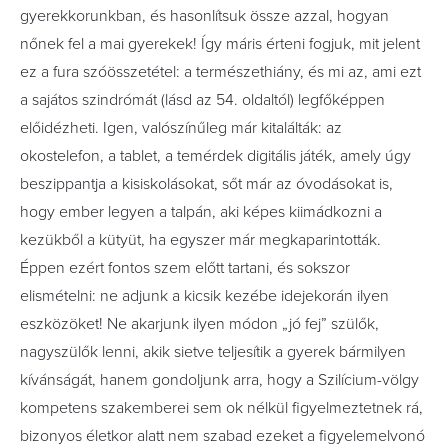
gyerekkorunkban, és hasonlítsuk össze azzal, hogyan
nőnek fel a mai gyerekek! Így máris érteni fogjuk, mit jelent
ez a fura szóösszetétel: a természethiány, és mi az, ami ezt
a sajátos szindrómát (lásd az 54. oldaltól) legfőképpen
előidézheti. Igen, valószínűleg már kitalálták: az
okostelefon, a tablet, a temérdek digitális játék, amely úgy
beszippantja a kisiskolásokat, sőt már az óvodásokat is,
hogy ember legyen a talpán, aki képes kiimádkozni a
kezükből a kütyüt, ha egyszer már megkaparintották.
Éppen ezért fontos szem előtt tartani, és sokszor
elismételni: ne adjunk a kicsik kezébe idejekorán ilyen
eszközöket! Ne akarjunk ilyen módon „jó fej” szülők,
nagyszülők lenni, akik sietve teljesítik a gyerek bármilyen
kívánságát, hanem gondoljunk arra, hogy a Szilícium-völgy
kompetens szakemberei sem ok nélkül figyelmeztetnek rá,
bizonyos életkor alatt nem szabad ezeket a figyelemelvonó