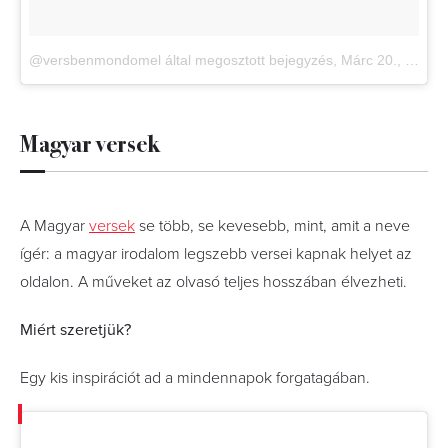
@versbenmondomel által megosztott bejegyzés
,
Márc 20., 2018, időpont: 11:21 (PDT időzóna szerint)
Magyar versek
A Magyar
versek
se több, se kevesebb, mint, amit a neve
ígér: a magyar irodalom legszebb versei kapnak helyet az
oldalon. A műveket az olvasó teljes hosszában élvezheti.
Miért szeretjük?
Egy kis inspirációt ad a mindennapok forgatagában.