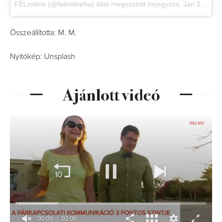
FÉLonline (@felonlinehu) által megosztott bejegyzés
,
Jan 20., 2018, időpont: 2:05 (PST időzóna szerint)
Összeállította: M. M.
Nyitókép: Unsplash
Ajánlott videó
00:01
02:06