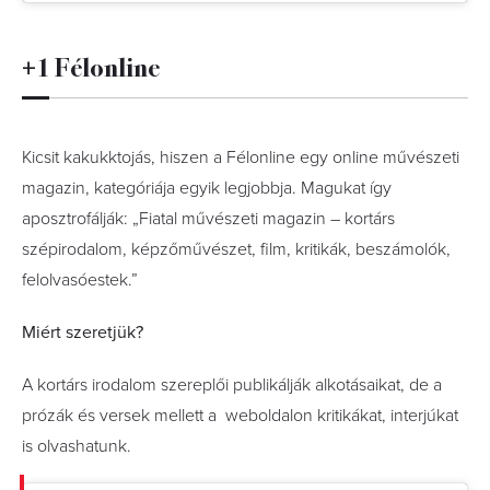
+1 Félonline
Kicsit kakukktojás, hiszen a Félonline egy online művészeti
magazin, kategóriája egyik legjobbja. Magukat így
aposztrofálják: „Fiatal művészeti magazin – kortárs
szépirodalom, képzőművészet, film, kritikák, beszámolók,
felolvasóestek.”
Miért szeretjük?
A kortárs irodalom szereplői publikálják alkotásaikat, de a
prózák és versek mellett a weboldalon kritikákat, interjúkat
is olvashatunk.