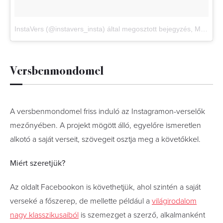
InstaVers (@instavers_insta) által megosztott bejegyzés
,
Máj 31., 2017, időpont: 11:56 (PDT időzóna szerint)
Versbenmondomel
A versbenmondomel friss induló az Instagramon-verselők
mezőnyében. A projekt mögött álló, egyelőre ismeretlen
alkotó a saját verseit, szövegeit osztja meg a követőkkel.
Miért szeretjük?
Az oldalt Facebookon is követhetjük, ahol szintén a saját
verseké a főszerep, de mellette például a
világirodalom
nagy klasszikusaiból
is szemezget a szerző, alkalmanként