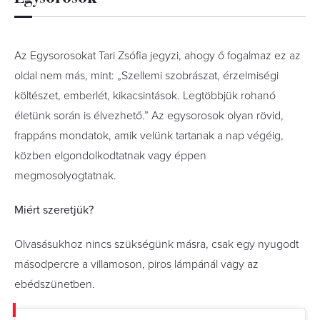
Az Egysorosokat Tari Zsófia jegyzi, ahogy ő fogalmaz ez az
oldal nem más, mint: „Szellemi szobrászat, érzelmiségi
költészet, emberlét, kikacsintások. Legtöbbjük rohanó
életünk során is élvezhető.” Az egysorosok olyan rövid,
frappáns mondatok, amik velünk tartanak a nap végéig,
közben elgondolkodtatnak vagy éppen
megmosolyogtatnak.
Miért szeretjük?
Olvasásukhoz nincs szükségünk másra, csak egy nyugodt
másodpercre a villamoson, piros lámpánál vagy az
ebédszünetben.