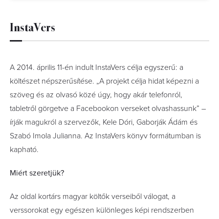
InstaVers
A 2014. április 11-én indult InstaVers célja egyszerű: a
költészet népszerűsítése. „A projekt célja hidat képezni a
szöveg és az olvasó közé úgy, hogy akár telefonról,
tabletről görgetve a Facebookon verseket o
lvashassunk” –
írják magukról a szervezők, Kele Dóri, Gaborják Ádám és
Szabó Imola Julianna. Az InstaVers könyv formátumban is
kapható.
Miért szeretjük?
Az oldal kortárs magyar költők verseiből válogat, a
verssorokat egy egészen különleges képi rendszerben