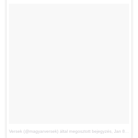
Versek (@magyarversek) által megosztott bejegyzés
,
Jan 8., 2018, időpont: 12:53 (PST időzóna szerint)