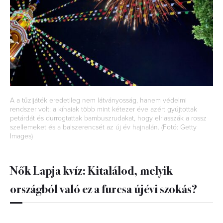
A a tűzijáték eredetileg nem látványosság, hanem védelmi
rendszer volt: a kínaiak több mint kétezer éve azért gyújtottak
petárdát és durrogtattak bambuszrudakat, hogy elriasszák a rossz
szellemeket és a balszerencsét az új év hajnalán. (Fotó: Getty
Images)
Nők Lapja kvíz: Kitalálod, melyik
országból való ez a furcsa újévi szokás?