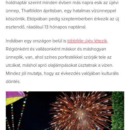
holdnaptár szerint minden évben más napra esik az újévi
ünnep, Thaiföldön áprilisban, egy hatalmas vízünneppel
köszöntik, Etiópiában pedig szeptemberben érkezik az új
esztendő, ráadásul 13 hónapos naptárral.
Indiában egy országon belül is
többféle újév létezik
.
Régiónként és vallásonként máskor és máshogyan
ünneplik, van, ahol színes porfestékkel szórják tele az
utcákat, máshol apró olajlámpásokat úsztatnak a vízen.
Mindez jól mutatja, hogy az évkezdés valójában kulturális
döntés.