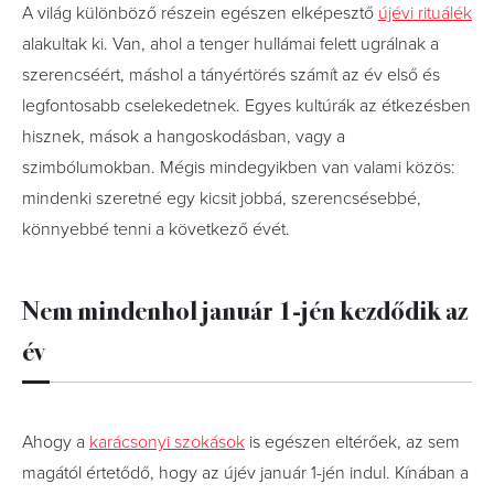
A világ különböző részein egészen elképesztő
újévi rituálék
alakultak ki. Van, ahol a tenger hullámai felett ugrálnak a
szerencséért, máshol a tányértörés számít az év első és
legfontosabb cselekedetnek. Egyes kultúrák az étkezésben
hisznek, mások a hangoskodásban, vagy a
szimbólumokban. Mégis mindegyikben van valami közös:
mindenki szeretné egy kicsit jobbá, szerencsésebbé,
könnyebbé tenni a következő évét.
Nem mindenhol január 1-jén kezdődik az
év
Ahogy a
karácsonyi szokások
is egészen eltérőek, az sem
magától értetődő, hogy az újév január 1-jén indul. Kínában a