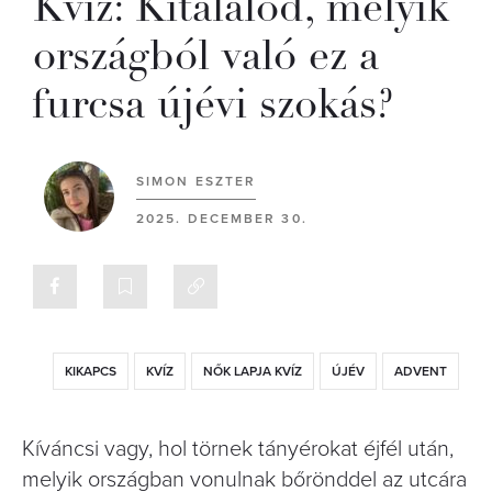
Kvíz: Kitalálod, melyik
országból való ez a
furcsa újévi szokás?
SIMON ESZTER
2025. DECEMBER 30.
KIKAPCS
KVÍZ
NŐK LAPJA KVÍZ
ÚJÉV
ADVENT
Kíváncsi vagy, hol törnek tányérokat éjfél után,
melyik országban vonulnak bőrönddel az utcára