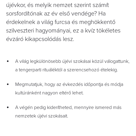
újévkor, és melyik nemzet szerint számít
sorsfordítónak az év első vendége? Ha
érdekelnek a világ furcsa és meghökkentő
szilveszteri hagyományai, ez a kvíz tökéletes
évzáró kikapcsolódás lesz.
A világ legkülönösebb újévi szokásai közül válogattunk,
a tengerparti rituáléktól a szerencsehozó ételekig.
Megmutatjuk, hogy az évkezdés időpontja és módja
kultúránként nagyon eltérő lehet.
A végén pedig kiderítheted, mennyire ismered más
nemzetek újévi szokásait.