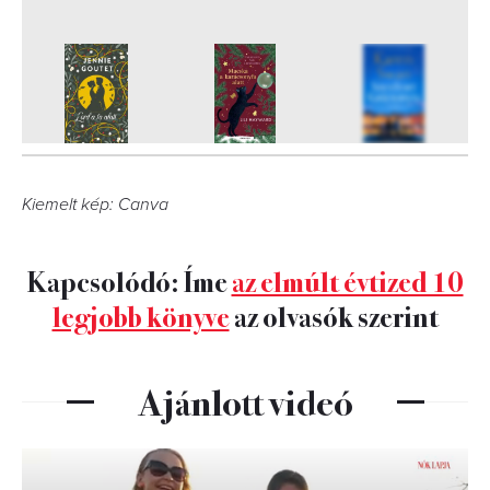
8
FOTÓ
Kiemelt kép: Canva
Kapcsolódó: Íme
az elmúlt évtized 10
legjobb könyve
az olvasók szerint
Ajánlott videó