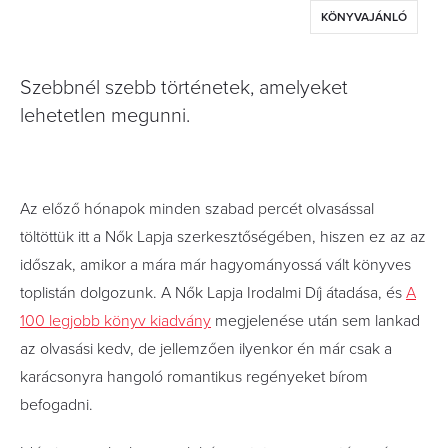
KÖNYVAJÁNLÓ
Szebbnél szebb történetek, amelyeket
lehetetlen megunni.
Az előző hónapok minden szabad percét olvasással
töltöttük itt a Nők Lapja szerkesztőségében, hiszen ez az az
időszak, amikor a mára már hagyományossá vált könyves
toplistán dolgozunk. A Nők Lapja Irodalmi Díj átadása, és
A
100 legjobb könyv kiadvány
megjelenése után sem lankad
az olvasási kedv, de jellemzően ilyenkor én már csak a
karácsonyra hangoló romantikus regényeket bírom
befogadni.