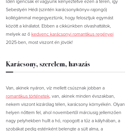
Idén igencsak el vagyunk kényeztetve ezen a téren, így
Sebestyén Hédi (szintén karácsonyikönyv-rajongó)
kollégámmal megegyeztünk, hogy felosztjuk egymást
között a kínálatot. Ebben a cikkünkben olvashattátok,
melyek az ő
kedvenc karácsonyi romantikus regényei
2025-ben, most viszont én jövök!
Karácsony, szerelem, havazás
Van, akinek nyáron, víz mellett csúsznak jobban a
romantikus történetek
, van, akinek minden évszakban,
nekem viszont kizárólag télen, karácsony környékén. Olyan
helyen nőttem fel, ahol novembertől márciusig jellemzően
nagy pelyhekben hullt a hó, ropogott a tűz a kályhában, a
szobákat pedig esténként belengte a sült alma, a