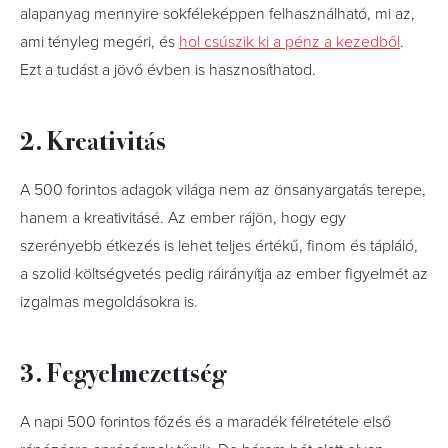
alapanyag mennyire sokféleképpen felhasználható, mi az,
ami tényleg megéri, és
hol csúszik ki a pénz a kezedből
.
Ezt a tudást a jövő évben is hasznosíthatod.
2. Kreativitás
A 500 forintos adagok világa nem az önsanyargatás terepe,
hanem a kreativitásé. Az ember rájön, hogy egy
szerényebb étkezés is lehet teljes értékű, finom és tápláló,
a szolid költségvetés pedig ráirányítja az ember figyelmét az
izgalmas megoldásokra is.
3. Fegyelmezettség
A napi 500 forintos főzés és a maradék félretétele első