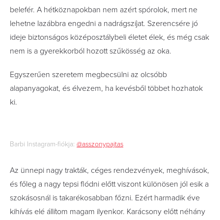
belefér. A hétköznapokban nem azért spórolok, mert ne
lehetne lazábbra engedni a nadrágszíjat. Szerencsére jó
ideje biztonságos középosztálybeli életet élek, és még csak
nem is a gyerekkorból hozott szűkösség az oka.
Egyszerűen szeretem megbecsülni az olcsóbb
alapanyagokat, és élvezem, ha kevésből többet hozhatok
ki.
Barbi Instagram-fiókja:
@asszonypajtas
Az ünnepi nagy trakták, céges rendezvények, meghívások,
és főleg a nagy tepsi flódni előtt viszont különösen jól esik a
szokásosnál is takarékosabban főzni. Ezért harmadik éve
kihívás elé állítom magam ilyenkor. Karácsony előtt néhány