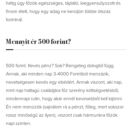
hétig úgy főzök egészséges, tápláló, kiegyensúlyozott és
finom ételt, hogy egy adag ne kerüljön többe ötszáz
forintnál.
Mennyit ér 500 forint?
500 forint. Kevés pénz? Sok? Rengeteg dologtól függ.
Annak, aki minden nap 3-4000 Forintból menzázik,
nevetségesen kevés egy ebédért. Annak viszont, aki nap,
mint nap hattagú családjára főz szerény költségvetésből,
mindennapi rutin, hogy akár ennél kevesebből kell kijönni.
Én nem menüzök (sajnálom rá a pénzt, főleg, mert sokszor
rossz minőségű az ilyen), viszont csak hármunkra főzök
napi szinten.