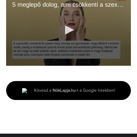
5 meglepő dolog, ami csökkenti a szexuális vonzerőt
0
seconds
of
1
minute,
Kövesd a
NőkLapja.hu
-t a Google hírekben!
39
seconds