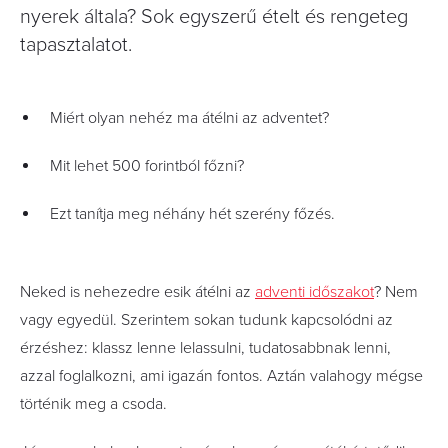
nyerek általa? Sok egyszerű ételt és rengeteg
tapasztalatot.
Miért olyan nehéz ma átélni az adventet?
Mit lehet 500 forintból főzni?
Ezt tanítja meg néhány hét szerény főzés.
Neked is nehezedre esik átélni az
adventi időszakot
? Nem
vagy egyedül. Szerintem sokan tudunk kapcsolódni az
érzéshez: klassz lenne lelassulni, tudatosabbnak lenni,
azzal foglalkozni, ami igazán fontos. Aztán valahogy mégse
történik meg a csoda.