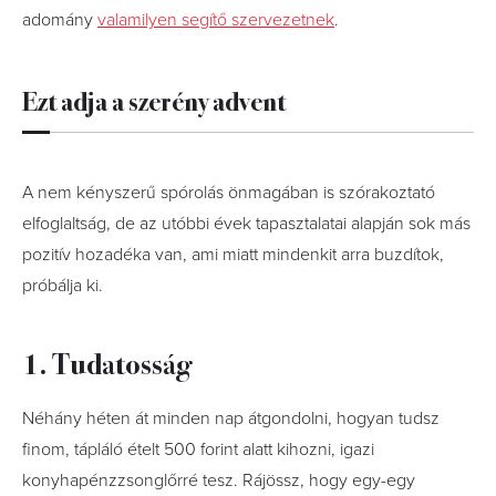
adomány
valamilyen segítő szervezetnek
.
Ezt adja a szerény advent
A nem kényszerű spórolás önmagában is szórakoztató
elfoglaltság, de az utóbbi évek tapasztalatai alapján sok más
pozitív hozadéka van, ami miatt mindenkit arra buzdítok,
próbálja ki.
1. Tudatosság
Néhány héten át minden nap átgondolni, hogyan tudsz
finom, tápláló ételt 500 forint alatt kihozni, igazi
konyhapénzzsonglőrré tesz. Rájössz, hogy egy-egy