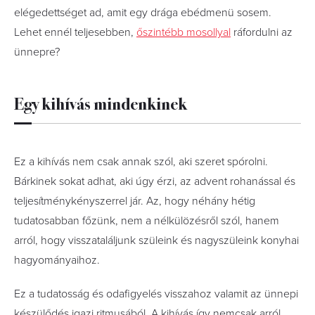
elégedettséget ad, amit egy drága ebédmenü sosem.
Lehet ennél teljesebben,
őszintébb mosollyal
ráfordulni az
ünnepre?
Egy kihívás mindenkinek
Ez a kihívás nem csak annak szól, aki szeret spórolni.
Bárkinek sokat adhat, aki úgy érzi, az advent rohanással és
teljesítménykényszerrel jár. Az, hogy néhány hétig
tudatosabban főzünk, nem a nélkülözésről szól, hanem
arról, hogy visszataláljunk szüleink és nagyszüleink konyhai
hagyományaihoz.
Ez a tudatosság és odafigyelés visszahoz valamit az ünnepi
készülődés igazi ritmusából. A kihívás így nemcsak arról