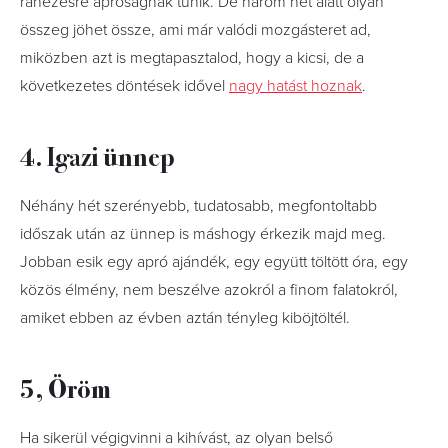
ránézésre apróságnak tűnik. De három hét alatt olyan
összeg jöhet össze, ami már valódi mozgásteret ad,
miközben azt is megtapasztalod, hogy a kicsi, de a
következetes döntések idővel
nagy hatást hoznak
.
4. Igazi ünnep
Néhány hét szerényebb, tudatosabb, megfontoltabb
időszak után az ünnep is máshogy érkezik majd meg.
Jobban esik egy apró ajándék, egy együtt töltött óra, egy
közös élmény, nem beszélve azokról a finom falatokról,
amiket ebben az évben aztán tényleg kiböjtöltél.
5, Öröm
Ha sikerül végigvinni a kihívást, az olyan belső