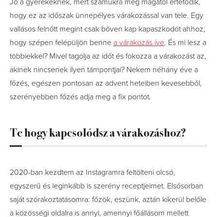
Jó a gyerekeknek, mert számukra még magától értetődik,
hogy ez az időszak ünnepélyes várakozással van tele. Egy
vallásos felnőtt megint csak bőven kap kapaszkodót ahhoz,
hogy szépen felépüljön benne
a várakozás íve
. És mi lesz a
többiekkel? Mivel tagolja az időt és fokozza a várakozást az,
akinek nincsenek ilyen támpontjai? Nekem néhány éve a
főzés, egészen pontosan az advent heteiben kevesebből,
szerényebben főzés adja meg a fix pontot.
Te hogy kapcsolódsz a várakozáshoz?
2020-ban kezdtem az Instagramra feltölteni olcsó,
egyszerű és leginkább is szerény receptjeimet. Elsősorban
saját szórakoztatásomra: főzök, eszünk, aztán kikerül belőle
a közösségi oldalra is annyi, amennyi főállásom mellett