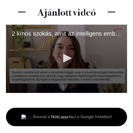
Ajánlott videó
2 kínos szokás, amit az intelligens emberek gyakran csinálnak
0
seconds
of
2
minutes,
Kövesd a
NőkLapja.hu
-t a Google hírekben!
1
second