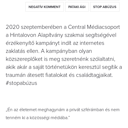
NEGATÍV KOMMENT
PATAKI ÁGI
STOP ABÚZUS
2020 szeptemberében a Central Médiacsoport
a Hintalovon Alapítvány szakmai segítségével
érzékenyítő kampányt indít az internetes
zaklatás ellen. A kampányban olyan
közszereplőket is meg szeretnénk szólaltatni,
akik akár a saját történetükön keresztül segítik a
traumán átesett fiatalokat és családtagjaikat.
#stopabúzus
„Én az életemet meghagynám a privát szférámban és nem
tenném ki a közösségi médiába.”