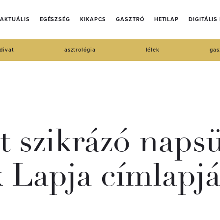
AKTUÁLIS
EGÉSZSÉG
KIKAPCS
GASZTRÓ
HETILAP
DIGITÁLIS
divat
asztrológia
lélek
gas
t szikrázó naps
k Lapja címlapjá