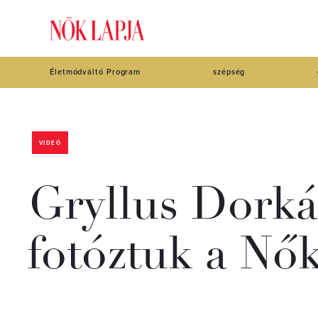
Életmódváltó Program
szépség
VIDEÓ
Gryllus Dorká
fotóztuk a Nő