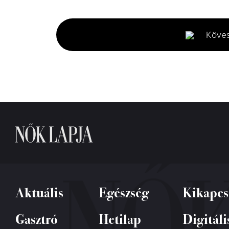
seconds
of
1
minute,
Köve
34
seconds
Volume
0%
Aktuális
Egészség
Kikapcs
Gasztró
Hetilap
Digitáli