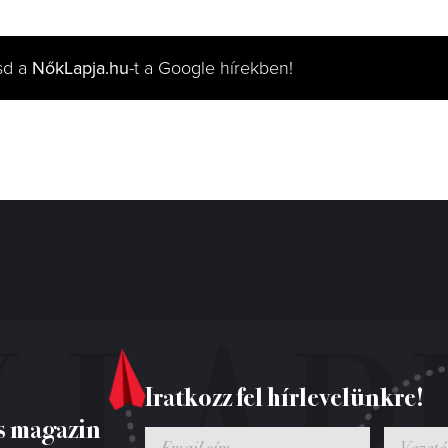
sd a
NőkLapja.hu
-t a Google hírekben!
Iratkozz fel hírlevelünkre!
s magazin