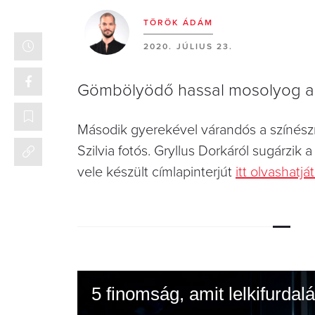
TÖRÖK ÁDÁM
2020. JÚLIUS 23.
Gömbölyödő hassal mosolyog az
Második gyerekével várandós a színész
Szilvia fotós. Gryllus Dorkáról sugárzi
vele készült címlapinterjút
itt olvashatját
5 finomság, amit lelkifurdalá