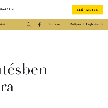
 MAGAZIN
ELŐFIZETEK
ztró
Hírlevél
Belépek
Regisztrálok
ütésben
ra