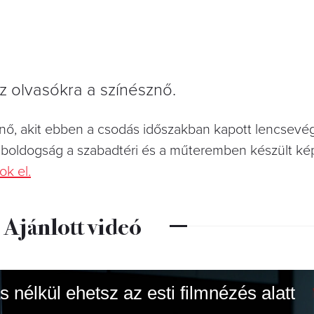
 olvasókra a színésznő.
nő, akit ebben a csodás időszakban kapott lencsevé
k a boldogság a szabadtéri és a műteremben készült ké
ok el.
Ajánlott videó
s nélkül ehetsz az esti filmnézés alatt