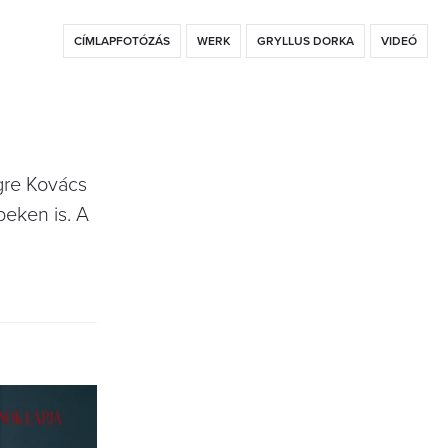
CÍMLAPFOTÓZÁS
WERK
GRYLLUS DORKA
VIDEÓ
gre Kovács
peken is. A