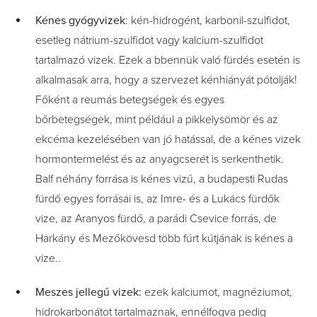
Kénes gyógyvizek
:
kén-hidrogént, karbonil-szulfidot,
esetleg nátrium-szulfidot vagy kalcium-szulfidot
tartalmazó vizek. Ezek a bbennük való fürdés esetén is
alkalmasak arra, hogy a szervezet kénhiányát pótolják!
Főként a reumás betegségek és egyes
bőrbetegségek, mint például a pikkelysömör és az
ekcéma kezelésében van jó hatással, de a kénes vizek
hormontermelést és az anyagcserét is serkenthetik.
Balf néhány forrása is kénes vizű, a budapesti Rudas
fürdő egyes forrásai is, az Imre- és a Lukács fürdők
vize, az Aranyos fürdő, a parádi Csevice forrás, de
Harkány és Mezőkövesd több fúrt kútjának is kénes a
vize..
Meszes jellegű vizek:
ezek kalciumot, magnéziumot,
hidrokarbonátot tartalmaznak, ennélfogva pedig