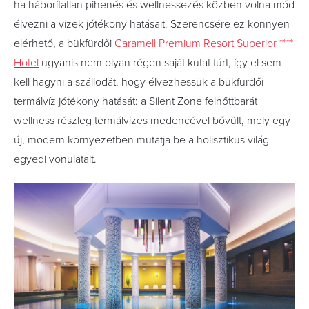
ha háborítatlan pihenés és wellnessezés közben volna mód
élvezni a vizek jótékony hatásait. Szerencsére ez könnyen
elérhető, a bükfürdői
Caramell Premium Resort Superior ****
Hotel
ugyanis nem olyan régen saját kutat fúrt, így el sem
kell hagyni a szállodát, hogy élvezhessük a bükfürdői
termálvíz jótékony hatását: a Silent Zone felnőttbarát
wellness részleg termálvizes medencével bővült, mely egy
új, modern környezetben mutatja be a holisztikus világ
egyedi vonulatait.