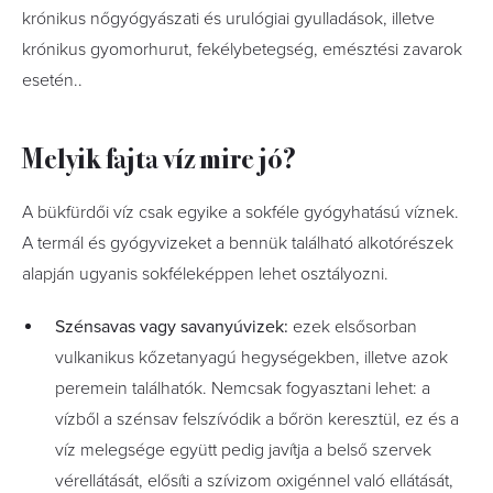
krónikus nőgyógyászati és urulógiai gyulladások, illetve
krónikus gyomorhurut, fekélybetegség, emésztési zavarok
esetén..
Melyik fajta víz mire jó?
A bükfürdői víz csak egyike a sokféle gyógyhatású víznek.
A termál és gyógyvizeket a bennük található alkotórészek
alapján ugyanis sokféleképpen lehet osztályozni.
Szénsavas vagy savanyúvizek:
ezek elsősorban
vulkanikus kőzetanyagú hegységekben, illetve azok
peremein találhatók. Nemcsak fogyasztani lehet: a
vízből a szénsav felszívódik a bőrön keresztül, ez és a
víz melegsége együtt pedig javítja a belső szervek
vérellátását, elősíti a szívizom oxigénnel való ellátását,