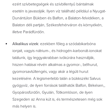
ezért szívbetegségek és szívbillentyű bántalmak
esetén is javasolják. Ilyen víz található például a Nyugat-
Dunántúlon Bükben és Balfon, a Balaton-felvidéken, a
Balaton déli partján, Székesfehérváron és környékén,
illetve Parádfürdőn.
Alkalikus vizek
: ezekben főleg a szódabikarbóna
ionjait, vagyis nátrium-, és hidrogén-karbonát-ionokat
találunk, így leggyakrabban ivókúrára használják,
hiszen hatásai révén alkalmas a gyomor-, bélhurut,
gyomorsavtúltengés, vagy akár a légúti hurut
kezelésére. A legismertebb talán a bükkszéki Salvus
gyógyvíz, de ilyen források találhatók Balfon, Békésen,,
Gyopárosfürdőn, Gyulán, Tótkomlóson, de ilyen
Szegeden az Anna kút is, és természetesen még sok
más helyen is.