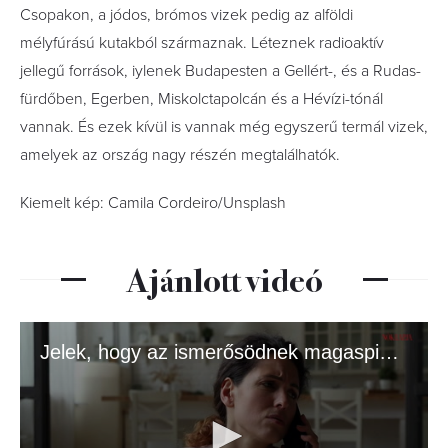
Csopakon, a jódos, brómos vizek pedig az alföldi
mélyfúrású kutakból származnak. Léteznek radioaktív
jellegű források, iylenek Budapesten a Gellért-, és a Rudas-
fürdőben, Egerben, Miskolctapolcán és a Hévízi-tónál
vannak. És ezek kívül is vannak még egyszerű termál vizek,
amelyek az ország nagy részén megtalálhatók.
Kiemelt kép: Camila Cordeiro/Unsplash
Ajánlott videó
Jelek, hogy az ismerősödnek magaspipacs-szindrómája van, és jó eséllyel titokban utál téged