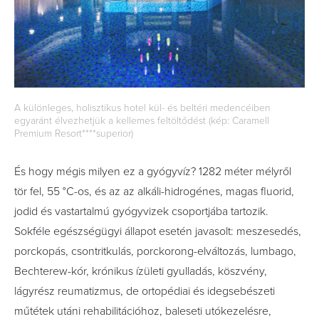
A különleges, holisztikus hotel kül- és beltéri medencéiben
egyaránt élvezhetjük a kellemes feltöltődést (kép: Caramell
Premium Resort****superior)
És hogy mégis milyen ez a gyógyvíz?
1282 méter mélyről
tör fel, 55 °C-os, és az az alkáli-hidrogénes, magas fluorid,
jodid és vastartalmú gyógyvizek csoportjába tartozik.
Sokféle egészségügyi állapot esetén javasolt: meszesedés,
porckopás, csontritkulás, porckorong-elváltozás, lumbago,
Bechterew-kór, krónikus ízületi gyulladás, köszvény,
lágyrész reumatizmus, de ortopédiai és idegsebészeti
műtétek utáni rehabilitációhoz, baleseti utókezelésre,