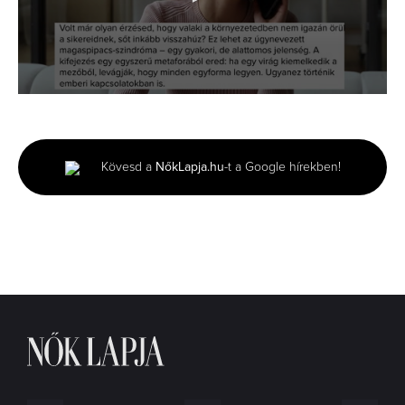
0
seconds
of
1
minute,
Kövesd a
NőkLapja.hu
-t a Google hírekben!
35
seconds