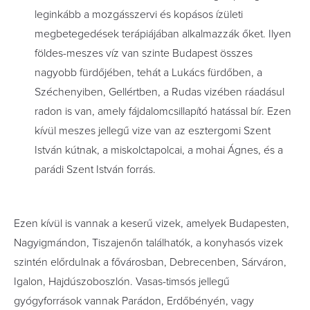
leginkább a mozgásszervi és
kopásos ízületi
megbetegedések terápiájában alkalmazzák őket. Ilyen
földes-meszes víz van szinte Budapest összes
nagyobb fürdőjében, tehát a Lukács fürdőben, a
Széchenyiben, Gellértben, a Rudas vizében ráadásul
radon is van, amely fájdalomcsillapító hatással bír. Ezen
kívül meszes jellegű vize van az
esztergomi
Szent
István kútnak, a
miskolctapolcai
, a mohai Ágnes, és a
parádi
Szent István forrás.
Ezen kívül is vannak a keserű vizek, amelyek Budapesten,
Nagyigmándon, Tiszajenőn találhatók, a konyhasós vizek
szintén előrdulnak a fővárosban, Debrecenben, Sárváron,
Igalon, Hajdúszoboszlón. Vasas-timsós jellegű
gyógyforrások vannak Parádon, Erdőbényén, vagy