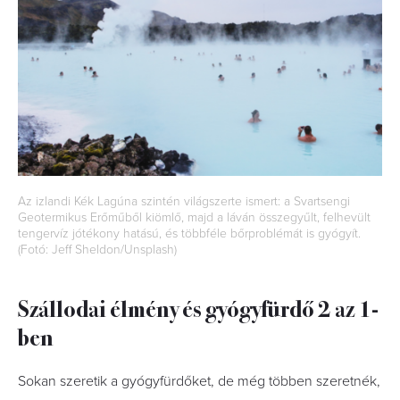
Az izlandi Kék Lagúna szintén világszerte ismert: a Svartsengi
Geotermikus Erőműből kiömlő, majd a láván összegyűlt, felhevült
tengervíz jótékony hatású, és többféle bőrproblémát is gyógyít.
(Fotó: Jeff Sheldon/Unsplash)
Szállodai élmény és gyógyfürdő 2 az 1-
ben
Sokan szeretik a gyógyfürdőket, de még többen szeretnék,