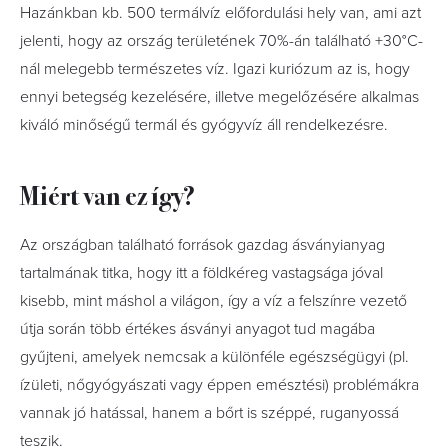
Hazánkban kb. 500 termálvíz előfordulási hely van, ami azt
jelenti, hogy az ország területének 70%-án található +30°C-
nál melegebb természetes víz. Igazi kuriózum az is, hogy
ennyi betegség kezelésére, illetve megelőzésére alkalmas
kiváló minőségű termál és gyógyvíz áll rendelkezésre.
Miért van ez így?
Az országban található források gazdag ásványianyag
tartalmának titka, hogy itt a földkéreg vastagsága jóval
kisebb, mint máshol a világon, így a víz a felszínre vezető
útja során több értékes ásványi anyagot tud magába
gyűjteni, amelyek nemcsak a különféle egészségügyi (pl.
ízületi, nőgyógyászati vagy éppen emésztési) problémákra
vannak jó hatással, hanem a bőrt is széppé, ruganyossá
teszik.