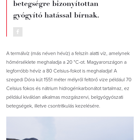
betegségre bizonyítottan
gyógyító hatással bírnak.
A termálvíz (más néven hévíz) a felszín alatti víz, amelynek
hőmérséklete meghaladja a 20 °C-ot. Magyarországon a
legforróbb hévíz a 80 Celsius-fokot is meghaladja! A
szegedi Dóra kút 1551 méter mélyről feltörő vize például 70
Celsius fokos és nátrium hidrogénkarbonátot tartalmaz, ez
például kiválóan alkalmas mozgászervi, belgyógyószati
betegségek, illetve csontritkulás kezelésére.