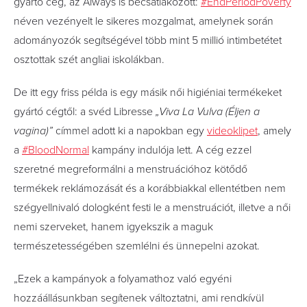
gyártó cég, az Always is becsatlakozott:
#EndPeriodPoverty
néven vezényelt le sikeres mozgalmat, amelynek során
adományozók segítségével több mint 5 millió intimbetétet
osztottak szét angliai iskolákban.
De itt egy friss példa is egy másik női higiéniai termékeket
gyártó cégtől: a svéd Libresse
„Viva La Vulva (Éljen a
vagina)”
címmel adott ki a napokban egy
videoklipet
, amely
a
#BloodNormal
kampány indulója lett. A cég ezzel
szeretné megreformálni a menstruációhoz kötődő
termékek reklámozását és a korábbiakkal ellentétben nem
szégyellnivaló dologként festi le a menstruációt, illetve a női
nemi szerveket, hanem igyekszik a maguk
természetességében szemlélni és ünnepelni azokat.
„Ezek a kampányok a folyamathoz való egyéni
hozzáállásunkban segítenek változtatni, ami rendkívül