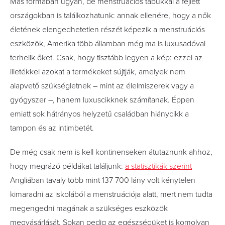
Más formában ugyan, de menstruációs tabukkal a fejlett
országokban is találkozhatunk: annak ellenére, hogy a nők
életének elengedhetetlen részét képezik a menstruációs
eszközök, Amerika több államban még ma is luxusadóval
terhelik őket. Csak, hogy tisztább legyen a kép: ezzel az
illetékkel azokat a termékeket sújtják, amelyek nem
alapvető szükségletnek – mint az élelmiszerek vagy a
gyógyszer –, hanem luxuscikknek számítanak. Éppen
emiatt sok hátrányos helyzetű családban hiánycikk a
tampon és az intimbetét.
De még csak nem is kell kontinenseken átutaznunk ahhoz,
hogy megrázó példákat találjunk:
a statisztikák szerint
Angliában tavaly több mint 137 700 lány volt kénytelen
kimaradni az iskolából a menstruációja alatt, mert nem tudta
megengedni magának a szükséges eszközök
megvásárlását. Sokan pedig az egészségüket is komolyan