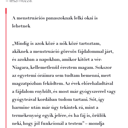
– teszi hozzá.
A menstruációs panaszoknak lelki okai is
lehetnek
„Mindig is azok közé a nők közé tartoztam,
akiknek a menstruáció görcsös fájdalommal járt,
és azokban a napokban, amikor kitört a vér-
Niagara, kellemetlenül éreztem magam. Sokszor
az egyetemi óráimra sem tudtam bemenni, mert
magzatpózban feküdtem. Az évek előrehaladtával
a fájdalom enyhült, és most már gyógyszerrel vagy
gyógyteával kordában tudom tartani. Sőt, így
harminc után már úgy tekintek rá, mint a
termékenység egyik jelére, és ha fáj is, örülök
neki, hogy jól funkcionál a testem” – mondja