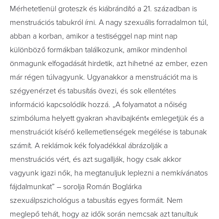
Mérhetetlenül groteszk és kiábrándító a 21. században is
menstruációs tabukról írni. A nagy szexuális forradalmon túl,
abban a korban, amikor a testiséggel nap mint nap
különböző formákban találkozunk, amikor mindenhol
önmagunk elfogadását hirdetik, azt hihetné az ember, ezen
már régen túlvagyunk. Ugyanakkor a menstruációt ma is
szégyenérzet és tabusítás övezi, és sok ellentétes
információ kapcsolódik hozzá. „A folyamatot a nőiség
szimbóluma helyett gyakran »havibajként« emlegetjük és a
menstruációt kísérő kellemetlenségek megélése is tabunak
számít. A reklámok kék folyadékkal ábrázolják a
menstruációs vért, és azt sugallják, hogy csak akkor
vagyunk igazi nők, ha megtanuljuk leplezni a nemkívánatos
fájdalmunkat” – sorolja Román Boglárka
szexuálpszichológus a tabusítás egyes formáit. Nem
meglepő tehát, hogy az idők során nemcsak azt tanultuk