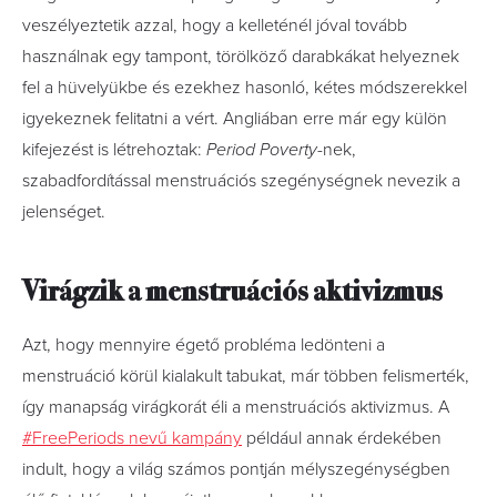
veszélyeztetik azzal, hogy a kelleténél jóval tovább
használnak egy tampont, törölköző darabkákat helyeznek
fel a hüvelyükbe és ezekhez hasonló, kétes módszerekkel
igyekeznek felitatni a vért. Angliában erre már egy külön
kifejezést is létrehoztak:
Period Poverty
-nek,
szabadfordítással menstruációs szegénységnek nevezik a
jelenséget.
Virágzik a menstruációs aktivizmus
Azt, hogy mennyire égető probléma ledönteni a
menstruáció körül kialakult tabukat, már többen felismerték,
így manapság virágkorát éli a menstruációs aktivizmus. A
#FreePeriods nevű kampány
például annak érdekében
indult, hogy a világ számos pontján mélyszegénységben