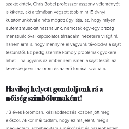
szaktekintély, Chris Bobel professzor asszony véleményét
is kikérte, aki a témában végzett több mint 15 évnyi
kutatómunkával a háta mögött úgy látja, az, hogy milyen
eufemizmusokat használunk, nemcsak egy-egy ország
menstruációval kapcsolatos társadalmi nézeteire világít rá,
hanem arra is, hogy mennyire el vagyunk távolodva a saját
testünktől. Ez pedig szerinte komoly problémák gyökere
lehet – ha ugyanis az ember nem ismeri a saját testét, az
kevésbé jelenti az öröm és az erő forrását számára.
Havibaj helyett gondoljunk rá a
nőiség szimbólumaként!
„13 éves koromban, kézilabdaedzés közben jött meg
először. Akkor már tudtam, hogy ez mit jelent, mégis
megijedtem, abbahagytam a mérkőzést és hazarohantam.