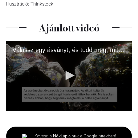
Illusztráció: Thinkstock
Ajánlott videó
Válassz egy ásványt, és tudd meg, mit üzen az univerzum!
0
seconds
of
1
minute,
Kövesd a
NőkLapja.hu
-t a Google hírekben!
27