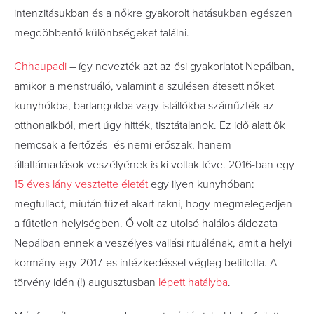
intenzitásukban és a nőkre gyakorolt hatásukban egészen
megdöbbentő különbségeket találni.
Chhaupadi
– így nevezték azt az ősi gyakorlatot Nepálban,
amikor a menstruáló, valamint a szülésen átesett nőket
kunyhókba, barlangokba vagy istállókba száműzték az
otthonaikból, mert úgy hitték, tisztátalanok. Ez idő alatt ők
nemcsak a fertőzés- és nemi erőszak, hanem
állattámadások veszélyének is ki voltak téve. 2016-ban egy
15 éves lány vesztette életét
egy ilyen kunyhóban:
megfulladt, miután tüzet akart rakni, hogy megmelegedjen
a fűtetlen helyiségben. Ő volt az utolsó halálos áldozata
Nepálban ennek a veszélyes vallási rituálénak, amit a helyi
kormány egy 2017-es intézkedéssel végleg betiltotta. A
törvény idén (!) augusztusban
lépett hatályba
.