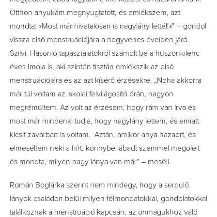
Otthon anyukám megnyugtatott, és emlékszem, azt
mondta: »Most már hivatalosan is nagylány lettél!«” – gondol
vissza első menstruációjára a negyvenes éveiben járó
Szilvi. Hasonló tapasztalatokról számolt be a huszonkilenc
éves Imola is, aki szintén tisztán emlékszik az első
menstruációjára és az azt kísérő érzésekre. „Noha akkorra
már túl voltam az iskolai felvilágosító órán, nagyon
megrémültem. Az volt az érzésem, hogy rám van írva és
most már mindenki tudja, hogy nagylány lettem, és emiatt
kicsit zavarban is voltam. Aztán, amikor anya hazaért, és
elmeséltem neki a hírt, könnybe lábadt szemmel megölelt
és mondta, milyen nagy lánya van már” – meséli.
Román Boglárka szerint nem mindegy, hogy a serdülő
lányok családon belül milyen félmondatokkal, gondolatokkal
találkoznak a menstruáció kapcsán, az önmagukhoz való