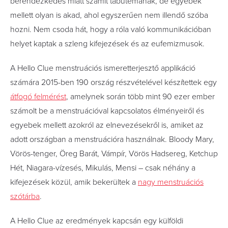
berendezkedés miatt számít tabutémának, de egyebek
mellett olyan is akad, ahol egyszerűen nem illendő szóba
hozni. Nem csoda hát, hogy a róla való kommunikációban
helyet kaptak a szleng kifejezések és az eufemizmusok.
A Hello Clue menstruációs ismeretterjesztő applikáció
számára 2015-ben 190 ország részvételével készítettek egy
átfogó felmérést
, amelynek során több mint 90 ezer ember
számolt be a menstruációval kapcsolatos élményeiről és
egyebek mellett azokról az elnevezésekről is, amiket az
adott országban a menstruációra használnak. Bloody Mary,
Vörös-tenger, Öreg Barát, Vámpír, Vörös Hadsereg, Ketchup
Hét, Niagara-vízesés, Mikulás, Mensi – csak néhány a
kifejezések közül, amik bekerültek a
nagy menstruációs
szótárba
.
A Hello Clue az eredmények kapcsán egy külföldi