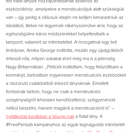
élő fiatal lányok hozzájuthassanak azokhoz az
eszközökhöz, amelyekre a menstruációjuk alatt szükségük
van – így pedig a ciklusuk idején ne kelljen kimaradniuk az
iskolából, illetve ne legyenek rákényszerülve arra, hogy az
egészségükre káros módszerekkel helyettesítsék a
tampont, valamint az intimbetétet. A mozgalmat egy brit
tinédzser, Amika George indította, miután egy újságcikkből
értesült róla, milyen sokakat érint még ma is a jelenség
Nagy-Britanniában. „Petíciót indítottam, hogy felszólítsam a
kormányt, biztosítson ingyenesen menstruációs eszközöket
a rászoruló családokból érkező lányoknak. Emellett
fontosnak tartom, hogy ne csak a menstruációs
szegénységről lehessen kendőzetlenül, szégyenérzet
nélkül beszélni, hanem magáról a menstruációról is” –
nyilatkozta korábban a Vouge-nak
a fiatal lány. A
#FreePeriods kampányhoz az egyik legnagyobb intimbetét