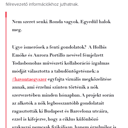
félrevezető információkhoz juthatnak.
Nem szeret senki. Ronda vagyok. Egyedül halok
meg.
Ugye ismerősek a fenti gondolatok? A Holbis
Emőke és Aurora Portillo nevével fémjelzett
Todasbonobas művészeti kollaboráció izgalmas
módját választotta a tabudöntögetésnek: a
#havontaegyszer
egyfajta vizuális megközelítése
annak, ami érzelmi szinten történik a nők
szervezetében minden hónapban. A projekt során
az alkotók a nők legbosszantóbb gondolatait
ragasztották ki Budapest és Barcelona utcáira,
ezzel is kifejezve, hogy a ciklus különböző
szakaszai nemcsak fizikálisan, hanem érzelmileg is