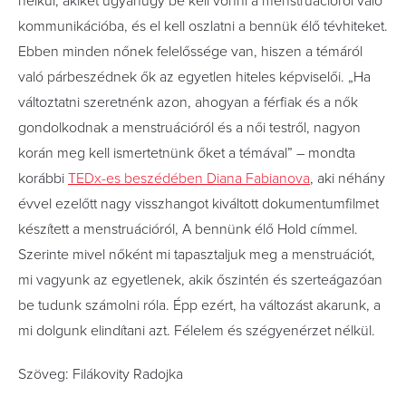
nélkül, akiket ugyanúgy be kell vonni a menstruációról való
kommunikációba, és el kell oszlatni a bennük élő tévhiteket.
Ebben minden nőnek felelőssége van, hiszen a témáról
való párbeszédnek ők az egyetlen hiteles képviselői. „Ha
változtatni szeretnénk azon, ahogyan a férfiak és a nők
gondolkodnak a menstruációról és a női testről, nagyon
korán meg kell ismertetnünk őket a témával” – mondta
korábbi
TEDx-es beszédében Diana Fabianova
, aki néhány
évvel ezelőtt nagy visszhangot kiváltott dokumentumfilmet
készített a menstruációról, A bennünk élő Hold címmel.
Szerinte mivel nőként mi tapasztaljuk meg a menstruációt,
mi vagyunk az egyetlenek, akik őszintén és szerteágazóan
be tudunk számolni róla. Épp ezért, ha változást akarunk, a
mi dolgunk elindítani azt. Félelem és szégyenérzet nélkül.
Szöveg: Filákovity Radojka