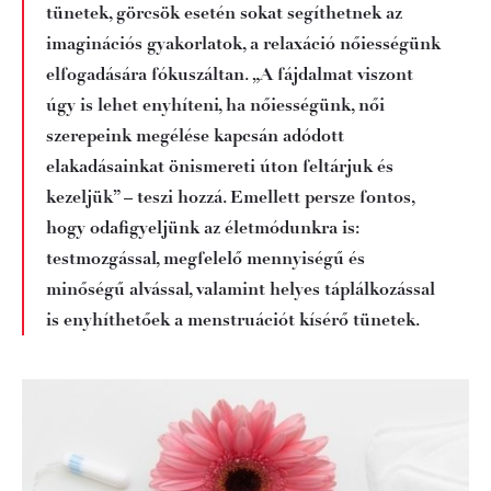
tünetek, görcsök esetén sokat segíthetnek az
imaginációs gyakorlatok, a relaxáció nőiességünk
elfogadására fókuszáltan. „A fájdalmat viszont
úgy is lehet enyhíteni, ha nőiességünk, női
szerepeink megélése kapcsán adódott
elakadásainkat önismereti úton feltárjuk és
kezeljük” – teszi hozzá. Emellett persze fontos,
hogy odafigyeljünk az életmódunkra is:
testmozgással, megfelelő mennyiségű és
minőségű alvással, valamint helyes táplálkozással
is enyhíthetőek a menstruációt kísérő tünetek.