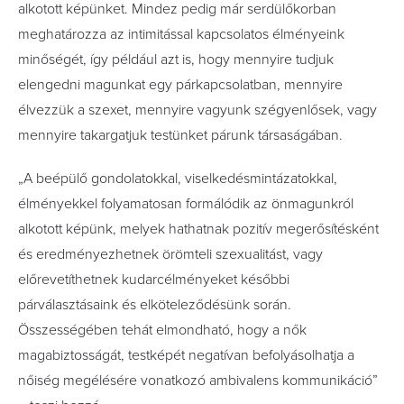
alkotott képünket. Mindez pedig már serdülőkorban
meghatározza az intimitással kapcsolatos élményeink
minőségét, így például azt is, hogy mennyire tudjuk
elengedni magunkat egy párkapcsolatban, mennyire
élvezzük a szexet, mennyire vagyunk szégyenlősek, vagy
mennyire takargatjuk testünket párunk társaságában.
„A beépülő gondolatokkal, viselkedésmintázatokkal,
élményekkel folyamatosan formálódik az önmagunkról
alkotott képünk, melyek hathatnak pozitív megerősítésként
és eredményezhetnek örömteli szexualitást, vagy
előrevetíthetnek kudarcélményeket későbbi
párválasztásaink és elköteleződésünk során.
Összességében tehát elmondható, hogy a nők
magabiztosságát, testképét negatívan befolyásolhatja a
nőiség megélésére vonatkozó ambivalens kommunikáció”