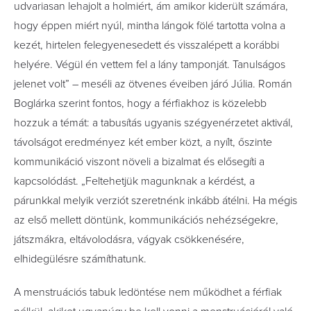
udvariasan lehajolt a holmiért, ám amikor kiderült számára,
hogy éppen miért nyúl, mintha lángok fölé tartotta volna a
kezét, hirtelen felegyenesedett és visszalépett a korábbi
helyére. Végül én vettem fel a lány tamponját. Tanulságos
jelenet volt” – meséli az ötvenes éveiben járó Júlia. Román
Boglárka szerint fontos, hogy a férfiakhoz is közelebb
hozzuk a témát: a tabusítás ugyanis szégyenérzetet aktivál,
távolságot eredményez két ember közt, a nyílt, őszinte
kommunikáció viszont növeli a bizalmat és elősegíti a
kapcsolódást. „Feltehetjük magunknak a kérdést, a
párunkkal melyik verziót szeretnénk inkább átélni. Ha mégis
az első mellett döntünk, kommunikációs nehézségekre,
játszmákra, eltávolodásra, vágyak csökkenésére,
elhidegülésre számíthatunk.
A menstruációs tabuk ledöntése nem működhet a férfiak