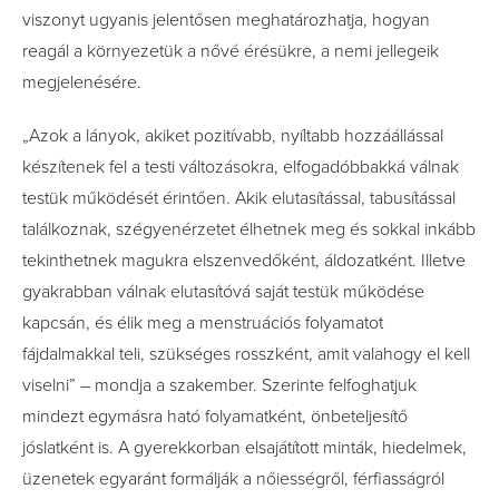
viszonyt ugyanis jelentősen meghatározhatja, hogyan
reagál a környezetük a nővé érésükre, a nemi jellegeik
megjelenésére.
„Azok a lányok, akiket pozitívabb, nyíltabb hozzáállással
készítenek fel a testi változásokra, elfogadóbbakká válnak
testük működését érintően. Akik elutasítással, tabusítással
találkoznak, szégyenérzetet élhetnek meg és sokkal inkább
tekinthetnek magukra elszenvedőként, áldozatként. Illetve
gyakrabban válnak elutasítóvá saját testük működése
kapcsán, és élik meg a menstruációs folyamatot
fájdalmakkal teli, szükséges rosszként, amit valahogy el kell
viselni” – mondja a szakember. Szerinte felfoghatjuk
mindezt egymásra ható folyamatként, önbeteljesítő
jóslatként is. A gyerekkorban elsajátított minták, hiedelmek,
üzenetek egyaránt formálják a nőiességről, férfiasságról