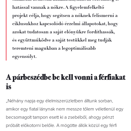
hatással vannak a nőkre. A figyelemfelkeltő
projekt célja, hogy segítsen a nőknek felismerni a
ciklusukhoz kapcsolódó érzelmi állapotokat, hogy
azokat tudatosan a saját előnyükre fordíthassák,
és együttműködve a saját testükkel meg tudják
teremteni magukban a legoptimálisabb
egyensúlyt.
A párbeszédbe be kell vonni a férfiakat
is
„Néhány napja egy élelmiszerüzletben álltunk sorban,
amikor egy fiatal lánynak nem messze tőlem véletlenül egy
becsomagolt tampon esett ki a zsebéből, ahogy pénzt
próbált előkotorni belőle. A mögötte állók közül egy férfi