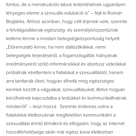
fontos, de a menstruációs tabuk ledöntésének ugyanilyen
lényeges eleme a szexuális edukáció is” – fejti ki Román
Boglárka. Ahhoz azonban, hogy célt érjenek vele, szerinte
a felvilágosításnak egészség- és személyközpontúnak
kellene lennie a mostani betegségközpontúság helyett.
„Előremutató lenne, ha nem statisztikákkal, nemi
betegségek terjedéséről, a fogamzásgátlás hiányának
eredményeiről szóló információkkal és abortusz videókkal
próbálnák elrettenteni a fiatalokat a szexualitástól, hanem
arra tanítanák őket, hogyan élhetik meg egészséges
keretek között a vágyaikat, szexualitásukat, illetve hogyan
kerülhetnek kapcsolatba a testükkel és kommunikálhatnak
minderről” – teszi hozzá. Szerinte érdemes volna a
fiatalokkal életkoruknak megfelelően kommunikálni a
szexualitást érintő témákról és elfogadni, hogy az internet
hozzáférhetősége okán már egész korai életkorban