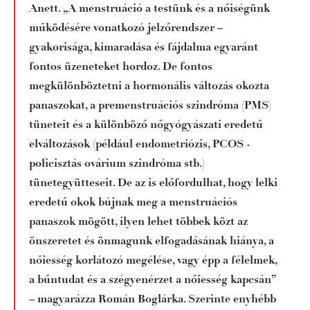
Anett. „A menstruáció a testünk és a nőiségünk
működésére vonatkozó jelzőrendszer –
gyakorisága, kimaradása és fájdalma egyaránt
fontos üzeneteket hordoz. De fontos
megkülönböztetni a hormonális változás okozta
panaszokat, a premenstruációs szindróma (PMS)
tüneteit és a különböző nőgyógyászati eredetű
elváltozások (például endometriózis, PCOS -
policisztás ovárium szindróma stb.)
tünetegyütteseit. De az is előfordulhat, hogy lelki
eredetű okok bújnak meg a menstruációs
panaszok mögött, ilyen lehet többek közt az
önszeretet és önmagunk elfogadásának hiánya, a
nőiesség korlátozó megélése, vagy épp a félelmek,
a bűntudat és a szégyenérzet a nőiesség kapcsán”
– magyarázza Román Boglárka. Szerinte enyhébb