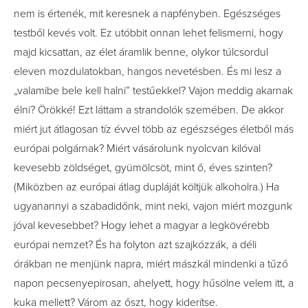
nem is értenék, mit keresnek a napfényben. Egészséges
testből kevés volt. Ez utóbbit onnan lehet felismerni, hogy
majd kicsattan, az élet áramlik benne, olykor túlcsordul
eleven mozdulatokban, hangos nevetésben. És mi lesz a
„valamibe bele kell halni” testűekkel? Vajon meddig akarnak
élni? Örökké! Ezt láttam a strandolók szemében. De akkor
miért jut átlagosan tíz évvel több az egészséges életből más
európai polgárnak? Miért vásárolunk nyolcvan kilóval
kevesebb zöldséget, gyümölcsöt, mint ő, éves szinten?
(Miközben az európai átlag dupláját költjük alkoholra.) Ha
ugyanannyi a szabadidőnk, mint neki, vajon miért mozgunk
jóval kevesebbet? Hogy lehet a magyar a legkövérebb
európai nemzet? És ha folyton azt szajkózzák, a déli
órákban ne menjünk napra, miért mászkál mindenki a tűző
napon pecsenyepirosan, ahelyett, hogy hűsölne velem itt, a
kuka mellett? Várom az őszt, hogy kiderítse.