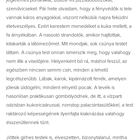
jégkrémes poharakat, üdítős- és pizzásdobozokat,
szendvicseket. Pár hete olvastam, hogy a fényvédők is tele
vannak káros anyagokkal, viszont nélkülük napra feküdni
életveszélyes. Ezért kerestem menedéket a kuka mellett, a
fa árnyékában. A nassoló strandolók, amikor hajítottak,
kitakarták a látómezőmet. Mit mondjak, sok csúnya testet
láttam. A csúnya test onnan ismerszik meg, hogy valahogy
nem illik a viselőjére. Helyenként bő rá, máshol feszül, az
egészben nincsen semmi csín, minden a lehető
legcélszerűbb. Lábak, karok, kipárnázott fenék, amelyen
jólesik üldögélni, mindent elnyelő pocak. A tevék is
hasonlóan praktikusan gömbölyödnek, de itt, a vízparti
oázisban kukoricaárussal, nonstop palacsintasütőkkel, a test
raktározó képességének ilyenfajta kiaknázása valahogy
ésszerűtlennek tűnt.
Jöttek girhes testek is, elveszetten, bizonytalanul, mintha