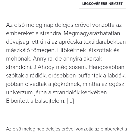
LEGKÖVÉREBB NEMZET
Az első meleg nap delejes erővel vonzotta az
embereket a strandra. Megmagyarázhatatlan
dévajság lett úrrá az aprócska textildarabokban
mászkáló tömegen. Eltökéltnek látszottak és
mohónak. Annyira, de annyira akartak
strandolni…! Ahogy még sosem. Hangosabban
szóltak a rádiók, erősebben puffantak a labdák,
jobban olvadtak a jégkrémek, mintha az egész
univerzum járna a strandolók kedvében.
Elborított a balsejtelem. […]
Az első meleg nap delejes erővel vonzotta az embereket a