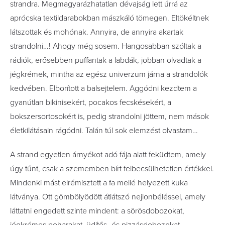
strandra. Megmagyarázhatatlan dévajság lett úrrá az
aprócska textildarabokban mászkáló tömegen. Eltökéltnek
látszottak és mohónak. Annyira, de annyira akartak
strandolni…! Ahogy még sosem. Hangosabban szóltak a
rádiók, erősebben puffantak a labdák, jobban olvadtak a
jégkrémek, mintha az egész univerzum járna a strandolók
kedvében. Elborított a balsejtelem. Aggódni kezdtem a
gyanútlan bikinisekért, pocakos fecskésekért, a
bokszersortosokért is, pedig strandolni jöttem, nem mások
életkilátásain rágódni. Talán túl sok elemzést olvastam…
A strand egyetlen árnyékot adó fája alatt feküdtem, amely
úgy tűnt, csak a szememben bírt felbecsülhetetlen értékkel.
Mindenki mást elrémisztett a fa mellé helyezett kuka
látványa. Ott gömbölyödött átlátszó nejlonbéléssel, amely
láttatni engedett szinte mindent: a sörösdobozokat,