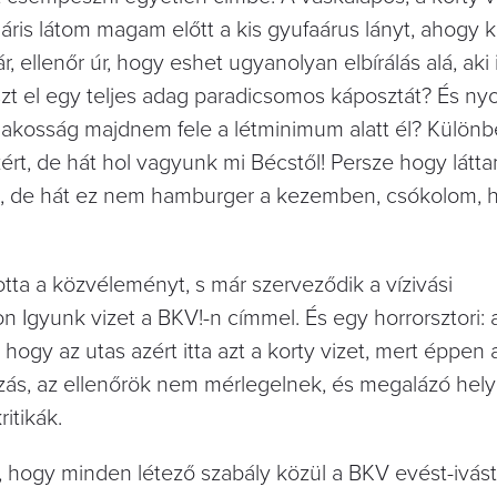
áris látom magam előtt a kis gyufaárus lányt, ahogy 
, ellenőr úr, hogy eshet ugyanolyan elbírálás alá, aki 
aszt el egy teljes adag paradicsomos káposztát? És ny
a lakosság majdnem fele a létminimum alatt él? Különbe
t, de hát hol vagyunk mi Bécstől! Persze hogy láttam
án, de hát ez nem hamburger a kezemben, csókolom,
totta a közvéleményt, s már szerveződik a vízivási
gyunk vizet a BKV!-n címmel. És egy horrorsztori: a
ogy az utas azért itta azt a korty vizet, mert éppen 
yozás, az ellenőrök nem mérlegelnek, és megalázó hel
itikák.
hogy minden létező szabály közül a BKV evést-ivást t