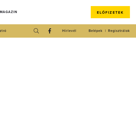
 MAGAZIN
ELŐFIZETEK
ztró
Hírlevél
Belépek
Regisztrálok