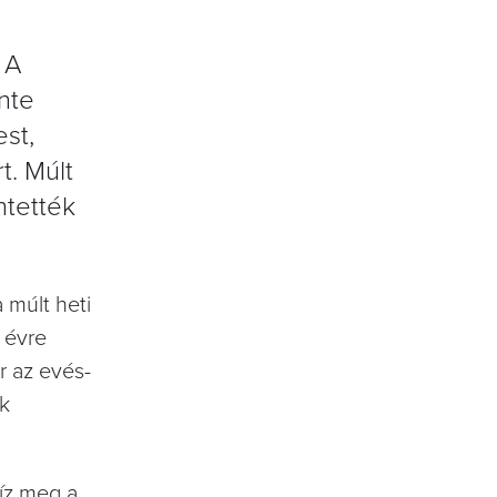
 A
ente
st,
t. Múlt
ntették
 múlt heti
l évre
r az evés-
ék
íz meg a