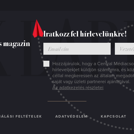
Iratkozz fel hírlevelünkre!
s magazin
Hozzájárulok, hogy a Central Médiacsop
hírlevel(ek)et küldjön számomra, és kö
céllal megkeressen az általam megado
saját vagy üzleti partnerei ajánlatával.
Az adatkezelés részletei
ÁLÁSI FELTÉTELEK
ADATVÉDELEM
KAPCSOLAT