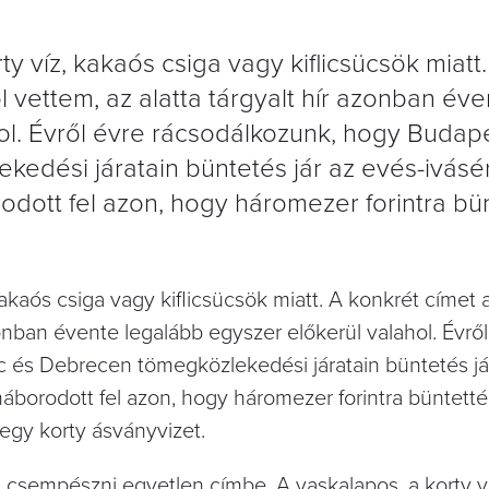
y víz, kakaós csiga vagy kiflicsücsök miatt.
l vettem, az alatta tárgyalt hír azonban év
ol. Évről évre rácsodálkozunk, hogy Budape
edési járatain büntetés jár az evés-ivásér
dott fel azon, hogy háromezer forintra bü
kakaós csiga vagy kiflicsücsök miatt. A konkrét címet a
azonban évente legalább egyszer előkerül valahol. Évrő
 és Debrecen tömegközlekedési járatain büntetés já
háborodott fel azon, hogy háromezer forintra büntett
egy korty ásványvizet.
 csempészni egyetlen címbe. A vaskalapos, a korty v