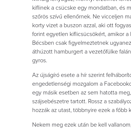
kiflinek a csücske egy mondatban, és m
szőrös szívű ellenőrnek. Ne vicceljen már
korty vizet a buszon azzal, aki ott fogy
forint egyetlen kiflicsücsökért, amikor 
Bécsben csak figyelmeztetnek ugyanezér
áthúzott hamburgert a vezetőfülke fal
gyros.
Az újságíró esete a hír szerint felháborí
engedetlenségi mozgalom a Facebookon I
egy másik esetben az sem hatotta meg, h
szájsebészetre tartott. Rossz a szabál
hozzák az utast, többnyire ezek a főbb kr
Nekem meg ezek után be kell vallanom, 