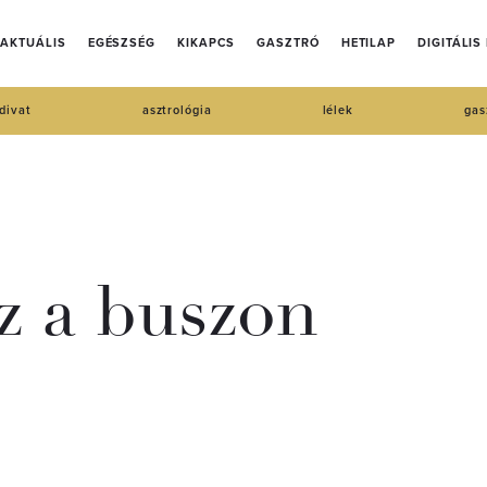
AKTUÁLIS
EGÉSZSÉG
KIKAPCS
GASZTRÓ
HETILAP
DIGITÁLIS
divat
asztrológia
lélek
gas
íz a buszon