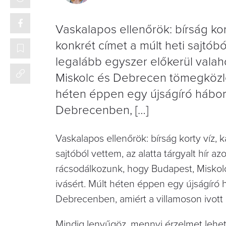
Vaskalapos ellenőrök: bírság kort
konkrét címet a múlt heti sajtóbó
legalább egyszer előkerül valah
Miskolc és Debrecen tömegközlek
héten éppen egy újságíró háboro
Debrecenben, […]
Vaskalapos ellenőrök: bírság korty víz, 
sajtóból vettem, az alatta tárgyalt hír 
rácsodálkozunk, hogy Budapest, Miskolc
ivásért. Múlt héten éppen egy újságíró 
Debrecenben, amiért a villamoson ivott 
Mindig lenyűgöz, mennyi érzelmet lehet