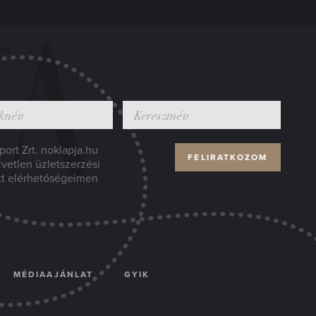
ort Zrt. noklapja.hu
zvetlen üzletszerzési
tt elérhetőségeimen
MÉDIAAJÁNLAT
GYIK