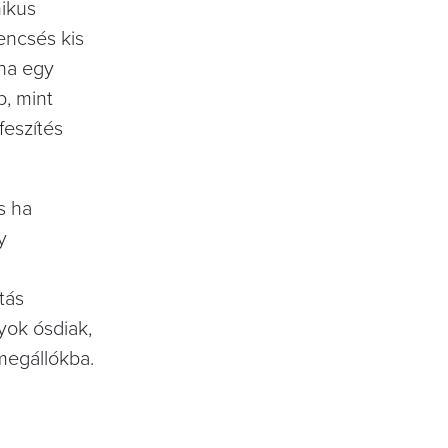
nikus
encsés kis
 ha egy
b, mint
feszítés
s ha
y
tás
yok ósdiak,
ómegállókba.