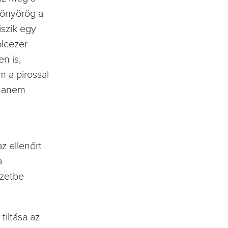
könyörög a
iszik egy
olcezer
n is,
 a pirossal
 hanem
z ellenőrt
a
yzetbe
iltása az