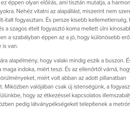
 éppen olyan előírás, ami tisztán mutatja, a harmo
okra. Nehéz vitatni az alapállást, miszerint nem szer
-italt fogyasztani. És persze kisebb kellemetlenség,
 és a szagos ételt fogyasztó koma mellett ülni kínosab
ben a szabályban éppen az a jó, hogy különösebb erő
 is van.
a alapélmény, hogy valaki mindig eszik a buszon. É
aga indoka, miért teszi. És az ellenőrtől várná, hog
örülményeket, miért volt abban az adott pillanatban
t. Miközben valójában csak új istenségünk, a fogyasz
 fülünkbe, hogy az étkezéssel kapcsolatos illemszabál
l. Közben pedig látványpékségeket telepítenek a metr