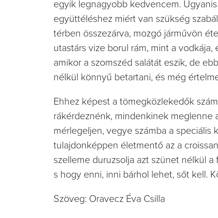
egyik legnagyobb kedvencem. Ugyanis ez
együttéléshez miért van szükség szabály
térben összezárva, mozgó járművön ételt
utastárs vize borul rám, mint a vodkája,
amikor a szomszéd salátát eszik, de eb
nélkül könnyű betartani, és még értelme
Ehhez képest a tömegközlekedők számár
rákérdeznénk, mindenkinek meglenne a m
mérlegeljen, vegye számba a speciális k
tulajdonképpen életmentő az a croissan
szelleme duruzsolja azt szünet nélkül a
s hogy enni, inni bárhol lehet, sőt kel
Szöveg: Oravecz Éva Csilla