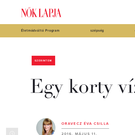
Életmódváltó Program
szépség
SZERINTEM
Egy korty v
ORAVECZ ÉVA CSILLA
2016. MÁJUS 11.