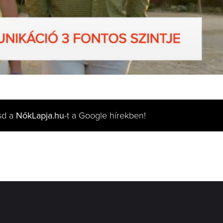
sd a
NőkLapja.hu
-t a Google hírekben!