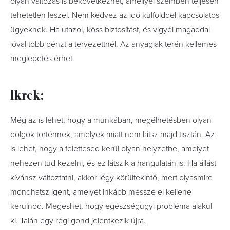
olyan változás is bekövetkezhet, amellyel szemben teljesen
tehetetlen leszel. Nem kedvez az idő külfölddel kapcsolatos
ügyeknek. Ha utazol, köss biztosítást, és vigyél magaddal
jóval több pénzt a tervezettnél. Az anyagiak terén kellemes
meglepetés érhet.
Ikrek:
Még az is lehet, hogy a munkában, megélhetésben olyan
dolgok történnek, amelyek miatt nem látsz majd tisztán. Az
is lehet, hogy a felettesed kerül olyan helyzetbe, amelyet
nehezen tud kezelni, és ez látszik a hangulatán is. Ha állást
kívánsz változtatni, akkor légy körültekintő, mert olyasmire
mondhatsz igent, amelyet inkább messze el kellene
kerülnöd. Megeshet, hogy egészségügyi probléma alakul
ki. Talán egy régi gond jelentkezik újra.