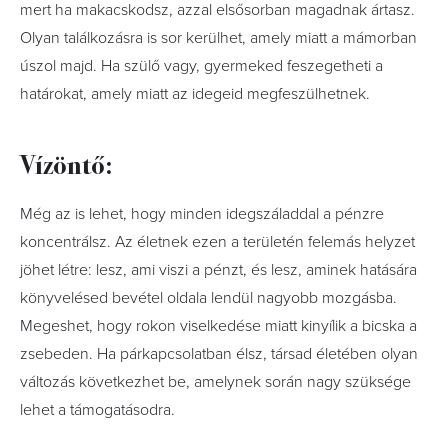
mert ha makacskodsz, azzal elsősorban magadnak ártasz.
Olyan találkozásra is sor kerülhet, amely miatt a mámorban
úszol majd. Ha szülő vagy, gyermeked feszegetheti a
határokat, amely miatt az idegeid megfeszülhetnek.
Vízöntő:
Még az is lehet, hogy minden idegszáladdal a pénzre
koncentrálsz. Az életnek ezen a területén felemás helyzet
jöhet létre: lesz, ami viszi a pénzt, és lesz, aminek hatására
könyvelésed bevétel oldala lendül nagyobb mozgásba.
Megeshet, hogy rokon viselkedése miatt kinyílik a bicska a
zsebeden. Ha párkapcsolatban élsz, társad életében olyan
változás következhet be, amelynek során nagy szüksége
lehet a támogatásodra.