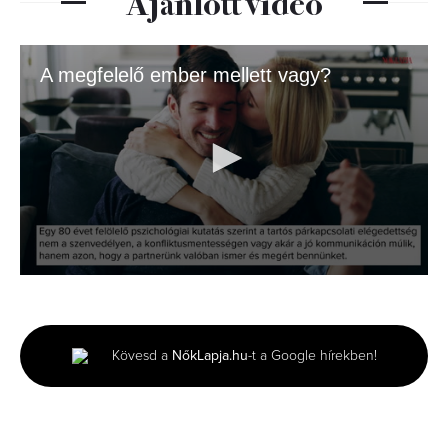
Ajánlott videó
A megfelelő ember mellett vagy?
0
seconds
of
1
minute,
Kövesd a
NőkLapja.hu
-t a Google hírekben!
20
seconds