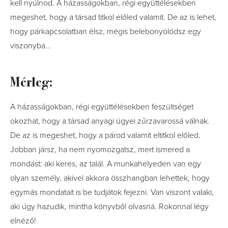
kell nyúlnod. A házasságokban, régi együttélésekben
megeshet, hogy a társad titkol előled valamit. De az is lehet,
hogy párkapcsolatban élsz, mégis belebonyolódsz egy
viszonyba…
Mérleg:
A házasságokban, régi együttélésekben feszültséget
okozhat, hogy a társad anyagi ügyei zűrzavarossá válnak.
De az is megeshet, hogy a párod valamit eltitkol előled.
Jobban jársz, ha nem nyomozgatsz, mert ismered a
mondást: aki keres, az talál. A munkahelyeden van egy
olyan személy, akivel akkora összhangban lehettek, hogy
egymás mondatait is be tudjátok fejezni. Van viszont valaki,
aki úgy hazudik, mintha könyvből olvasná. Rokonnal légy
elnéző!