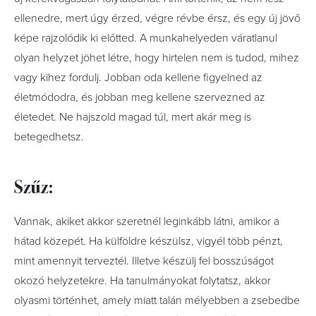
ellenedre, mert úgy érzed, végre révbe érsz, és egy új jövő
képe rajzolódik ki előtted. A munkahelyeden váratlanul
olyan helyzet jöhet létre, hogy hirtelen nem is tudod, mihez
vagy kihez fordulj. Jobban oda kellene figyelned az
életmódodra, és jobban meg kellene szervezned az
életedet. Ne hajszold magad túl, mert akár meg is
betegedhetsz.
Szűz:
Vannak, akiket akkor szeretnél leginkább látni, amikor a
hátad közepét. Ha külföldre készülsz, vigyél több pénzt,
mint amennyit terveztél. Illetve készülj fel bosszúságot
okozó helyzetekre. Ha tanulmányokat folytatsz, akkor
olyasmi történhet, amely miatt talán mélyebben a zsebedbe