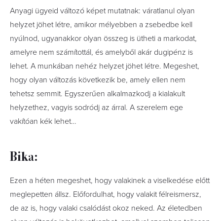
Anyagi ügyeid változó képet mutatnak: váratlanul olyan
helyzet jöhet létre, amikor mélyebben a zsebedbe kell
nyúlnod, ugyanakkor olyan összeg is ütheti a markodat,
amelyre nem számítottál, és amelyből akár dugipénz is
lehet. A munkában nehéz helyzet jöhet létre. Megeshet,
hogy olyan változás következik be, amely ellen nem
tehetsz semmit. Egyszerűen alkalmazkodj a kialakult
helyzethez, vagyis sodródj az árral. A szerelem ege
vakítóan kék lehet…
Bika:
Ezen a héten megeshet, hogy valakinek a viselkedése előtt
meglepetten állsz. Előfordulhat, hogy valakit félreismersz,
de az is, hogy valaki csalódást okoz neked. Az életedben