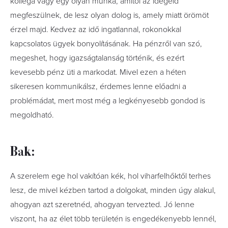
kolléga vagy egy olyan munka, amitől az idegeid
megfeszülnek, de lesz olyan dolog is, amely miatt örömöt
érzel majd. Kedvez az idő ingatlannal, rokonokkal
kapcsolatos ügyek bonyolításának. Ha pénzről van szó,
megeshet, hogy igazságtalanság történik, és ezért
kevesebb pénz üti a markodat. Mivel ezen a héten
sikeresen kommunikálsz, érdemes lenne előadni a
problémádat, mert most még a legkényesebb gondod is
megoldható.
Bak:
A szerelem ege hol vakítóan kék, hol viharfelhőktől terhes
lesz, de mivel kézben tartod a dolgokat, minden úgy alakul,
ahogyan azt szeretnéd, ahogyan tervezted. Jó lenne
viszont, ha az élet több területén is engedékenyebb lennél,