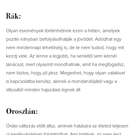
Rák:
Olyan események történhetnek ezen a héten, amelyek
pozitív irányban befolyásolhatják a jövődet. Adódhat egy
nem mindennapi lehetőség is, de te nem tudod, hogy mit
kezdj vele. Az lenne a legjobb, ha senkitől sem kérnél
tanácsot, mert olyasmit mondhatnak, amit ha megfogadsz,
nem biztos, hogy jól jársz. Megeshet, hogy olyan valakivel
is kapcsolatba kerülsz, akinek a mondandójától vagy a
stílusától minden hajszálad égnek áll.
Oroszlán:
Óriási változás előtt állsz, aminek hatására az életed teljesen
új kerékvágásban folytatódhat. Ami történik, az nem lesz