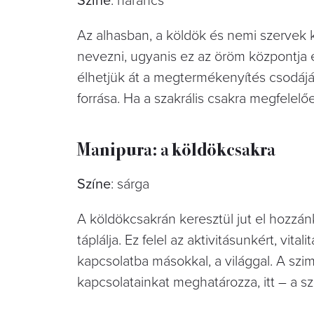
Színe
: narancs
Az alhasban, a köldök és nemi szervek 
nevezni, ugyanis ez az öröm központja és
élhetjük át a megtermékenyítés csodáját
forrása. Ha a szakrális csakra megfelelő
Manipura: a köldökcsakra
Színe
: sárga
A köldökcsakrán keresztül jut el hozzánk
táplálja. Ez felel az aktivitásunkért, vita
kapcsolatba másokkal, a világgal. A szi
kapcsolatainkat meghatározza, itt – a s