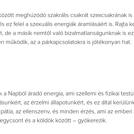
között meghúzódó szakrális csakrát szexcsakrának is
 ez felel a szexuális energiák áramlásáért is. Rajta k
, de a másik nemtől való bizalmatlanságunknak is ez
en működik, az a párkapcsolatokra is jótékonyan hat.
 a Napból áradó energia, ami szellemi és fizikai testü
litásunkért, az érzelmi állapotunkért, és ez által kerülün
mpátia, az ellenszenv, és minden érzés, ami az emberi
zegycsont és a köldök között – gyökerezik.