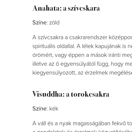
Anahata: a szívcskara
Színe
: zöld
A szívcsakra a csakrarendszer középpontja,
spirituális oldallal. A lélek kapujának is 
örömért, vagy éppen a mások iránti me
illetve az ő egyensúlyától függ, hogy m
kiegyensúlyozott, az érzelmek megélésé
Visuddha: a torokcsakra
Színe
: kék
A váll és a nyak magasságában fekvő to