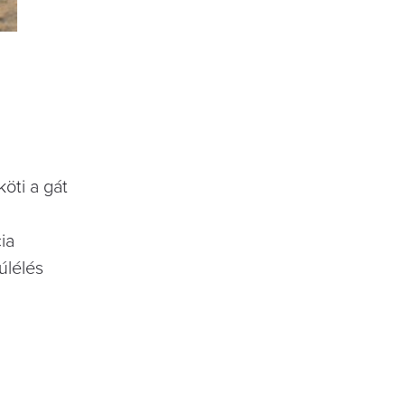
öti a gát
ia
úlélés