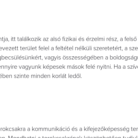
 itt találkozik az alsó fizikai és érzelmi rész, a felső
nevezett terület felel a feltétel nélküli szeretetért, a sz
gbecsülésünkért, vagyis összességében a boldogság
ennyire vagyunk képesek mások felé nyitni. Ha a szí
ben szinte minden korlát ledől.
rokcsakra a kommunikáció és a kifejezőképesség terü