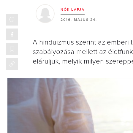
NŐK LAPJA
2016. MÁJUS 24.
A hinduizmus szerint az emberi t
szabályozása mellett az életfun
eláruljuk, melyik milyen szereppe