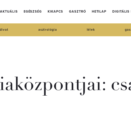
AKTUÁLIS
EGÉSZSÉG
KIKAPCS
GASZTRÓ
HETILAP
DIGITÁLIS
divat
asztrológia
lélek
gas
iaközpontjai: c