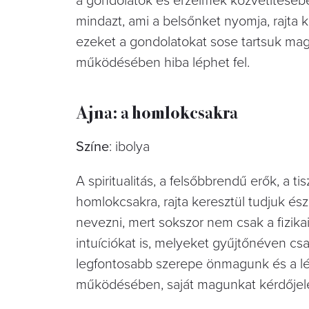
a gondolatok és érzelmek közvetítéséb
mindazt, ami a belsőnket nyomja, rajta 
ezeket a gondolatokat sose tartsuk mag
működésében hiba léphet fel.
Ajna: a homlokcsakra
Színe
: ibolya
A spiritualitás, a felsőbbrendű erők, a ti
homlokcsakra, rajta keresztül tudjuk ész
nevezni, mert sokszor nem csak a fizika
intuíciókat is, melyeket gyűjtőnéven cs
legfontosabb szerepe önmagunk és a lé
működésében, saját magunkat kérdőjel