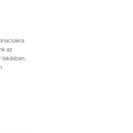
ronacsakra
nk az
y lakásban,
m