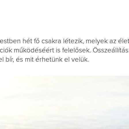
estben hét fő csakra létezik, melyek az éle
kciók működéséért is felelősek. Összeállít
l bír, és mit érhetünk el velük.