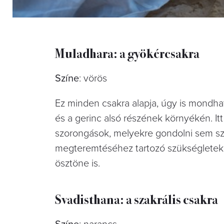
Muladhara: a gyökércsakra
Színe
: vörös
Ez minden csakra alapja, úgy is mondhatn
és a gerinc alsó részének környékén. It
szorongások, melyekre gondolni sem szer
megteremtéséhez tartozó szükségletek, 
ösztöne is.
Svadisthana: a szakrális csakra