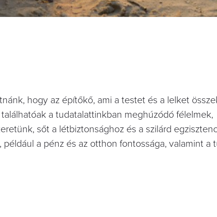
ánk, hogy az építőkő, ami a testet és a lelket összek
t találhatóak a tudatalattinkban meghúzódó félelmek,
etünk, sőt a létbiztonsághoz és a szilárd egzisztenc
például a pénz és az otthon fontossága, valamint a t