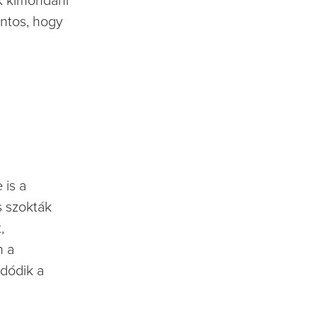
k kimondani
ontos, hogy
 is a
s szokták
,
n a
dódik a