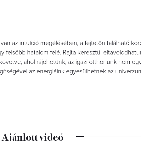
van az intuíció megélésében, a fejtetőn található ko
y felsőbb hatalom felé. Rajta keresztül eltávolodhatu
at követve, ahol rájöhetünk, az igazi otthonunk nem eg
ítségével az energiáink egyesülhetnek az univerzu
Ajánlott videó