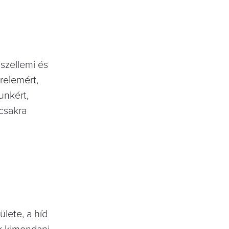
 szellemi és
erelemért,
unkért,
vcsakra
lete, a híd