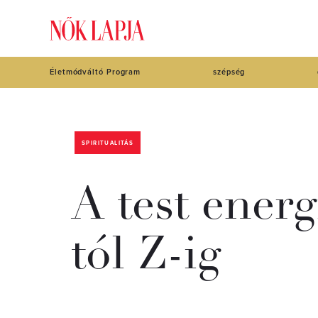
Életmódváltó Program
szépség
SPIRITUALITÁS
A test energ
tól Z-ig