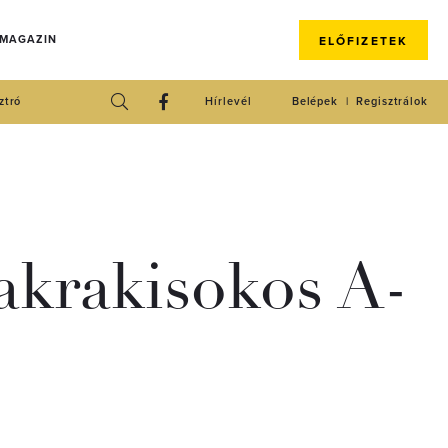
 MAGAZIN
ELŐFIZETEK
ztró
Hírlevél
Belépek
Regisztrálok
sakrakisokos A-