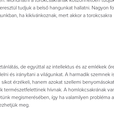
en. Mondhatni a torokcsakrának köszönhetően tudju
keresztül tudjuk a belső hangunkat hallatni. Nagyon f
unkban, ha kikívánkoznak, mert akkor a torokcsakra
sztánlátás, de egyúttal az intellektus és az emlékek őre
lelni és irányítani a világunkat. A harmadik szemnek i
i síkot érzékeli, hanem azokat szellemi benyomásokat
ak természetfelettinek hívnak. A homlokcsakrának va
tünk megismerésében, így ha valamilyen probléma a
ezhetjük meg.