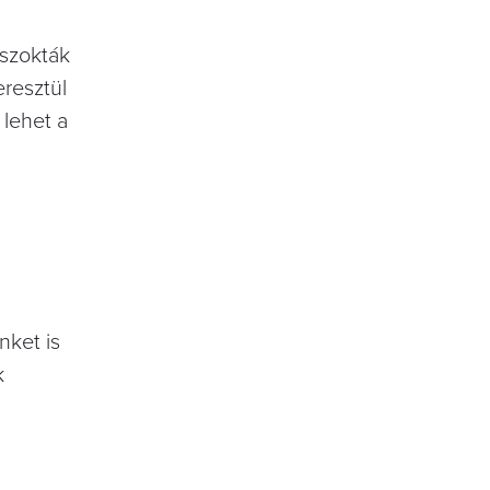
 szokták
eresztül
 lehet a
nket is
k