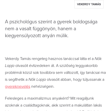
VEKERDY TAMÁS
A pszichológus szerint a gyerek boldogsága
nem a vasalt függönyön, hanem a
kiegyensúlyozott anyán múlik.
Vekerdy Tamás rengeteg hasznos tanáccsal látta el a
Nők
Lapja
olvasóit évtizedeken át. A szülőség leggyakoribb
problémái közül sok továbbra sem változott, így tanácsai ma
is segíthetik a
Nők Lapja
olvasóit abban, hogy túljussanak a
gyereknevelés
nehézségein.
Felesleges a maximalizmus anyaként? Mit reagáljunk
azoknak a családtagoknak, akik szerint a makulátlan lakás