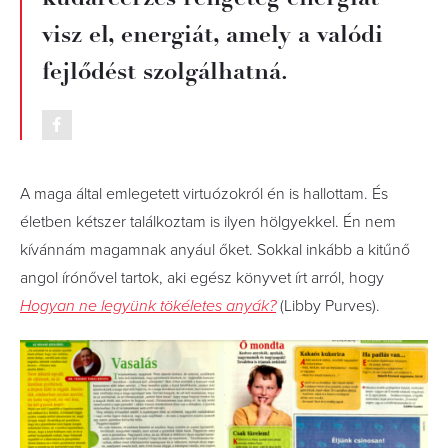
visz el, energiát, amely a valódi
fejlődést szolgálhatná.
A maga által emlegetett virtuózokról én is hallottam. És
életben kétszer találkoztam is ilyen hölgyekkel. Én nem
kívánnám magamnak anyául őket. Sokkal inkább a kitűnő
angol írónővel tartok, aki egész könyvet írt arról, hogy
Hogyan ne legyünk tökéletes anyák?
(Libby Purves).