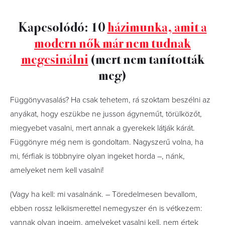
Kapcsolódó: 10
házimunka, amit a
modern nők már nem tudnak
megcsinálni
(mert nem tanították
meg)
Függönyvasalás? Ha csak tehetem, rá szoktam beszélni az
anyákat, hogy eszükbe ne jusson ágyneműt, törülközőt,
miegyebet vasalni, mert annak a gyerekek látják kárát.
Függönyre még nem is gondoltam. Nagyszerű volna, ha
mi, férfiak is többnyire olyan ingeket horda –, nánk,
amelyeket nem kell vasalni!
(Vagy ha kell: mi vasalnánk. – Töredelmesen bevallom,
ebben rossz lelkiismerettel nemegyszer én is vétkezem:
vannak olyan ingeim, amelyeket vasalni kell, nem értek