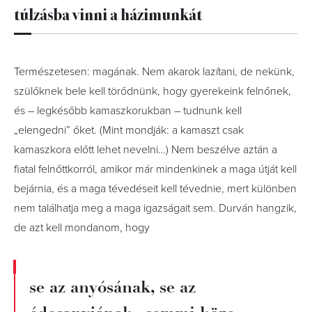
túlzásba vinni a házimunkát
Természetesen: magának. Nem akarok lazítani, de nekünk,
szülőknek bele kell törődnünk, hogy gyerekeink felnőnek,
és – legkésőbb kamaszkorukban – tudnunk kell
„elengedni” őket. (Mint mondják: a kamaszt csak
kamaszkora előtt lehet nevelni…) Nem beszélve aztán a
fiatal felnőttkorról, amikor már mindenkinek a maga útját kell
bejárnia, és a maga tévedéseit kell tévednie, mert különben
nem találhatja meg a maga igazságait sem. Durván hangzik,
de azt kell mondanom, hogy
se az anyósának, se az