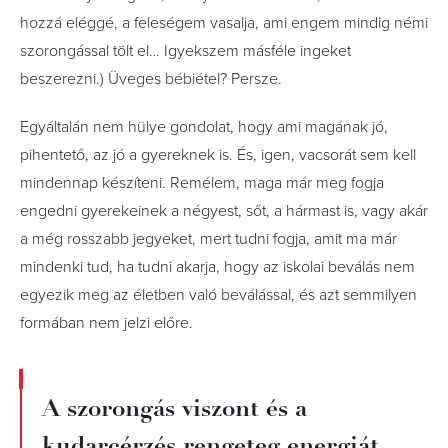
hozzá eléggé, a feleségem vasalja, ami engem mindig némi
szorongással tölt el… Igyekszem másféle ingeket
beszerezni.) Üveges bébiétel? Persze.
Egyáltalán nem hülye gondolat, hogy ami magának jó,
pihentető, az jó a gyereknek is. És, igen, vacsorát sem kell
mindennap készíteni. Remélem, maga már meg fogja
engedni gyerekeinek a négyest, sőt, a hármast is, vagy akár
a még rosszabb jegyeket, mert tudni fogja, amit ma már
mindenki tud, ha tudni akarja, hogy az iskolai beválás nem
egyezik meg az életben való beválással, és azt semmilyen
formában nem jelzi előre.
A szorongás viszont és a
kudarcérzés rengeteg energiát