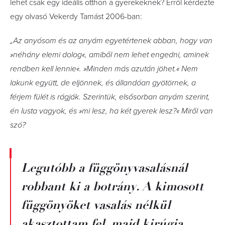
lehet csak egy ideális otthon a gyerekeknek? Erről kérdezte
egy olvasó Vekerdy Tamást 2006-ban:
„Az anyósom és az anyám egyetértenek abban, hogy van
»néhány elemi dolog«, amiből nem lehet engedni, aminek
rendben kell lennie«. »Minden más azután jöhet.« Nem
lakunk együtt, de eljönnek, és állandóan gyötörnek, a
férjem fülét is rágják. Szerintük, elsősorban anyám szerint,
én lusta vagyok, és »mi lesz, ha két gyerek lesz?« Miről van
szó?
Legutóbb a függönyvasalásnál
robbant ki a botrány. A kimosott
függönyöket vasalás nélkül
akasztottam fel, majd kirúgja