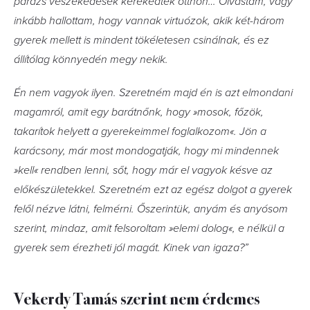
parázs veszekedések kerekedtek otthon… Olvastam, vagy
inkább hallottam, hogy vannak virtuózok, akik két-három
gyerek mellett is mindent tökéletesen csinálnak, és ez
állítólag könnyedén megy nekik.
Én nem vagyok ilyen. Szeretném majd én is azt elmondani
magamról, amit egy barátnőnk, hogy »mosok, főzök,
takarítok helyett a gyerekeimmel foglalkozom«. Jön a
karácsony, már most mondogatják, hogy mi mindennek
»kell« rendben lenni, sőt, hogy már el vagyok késve az
előkészületekkel. Szeretném ezt az egész dolgot a gyerek
felől nézve látni, felmérni. Őszerintük, anyám és anyósom
szerint, mindaz, amit felsoroltam »elemi dolog«, e nélkül a
gyerek sem érezheti jól magát. Kinek van igaza?”
Vekerdy Tamás szerint nem érdemes