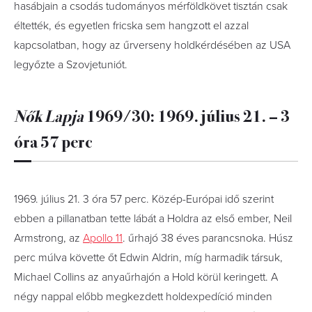
hasábjain a csodás tudományos mérföldkövet tisztán csak
éltették, és egyetlen fricska sem hangzott el azzal
kapcsolatban, hogy az űrverseny holdkérdésében az USA
legyőzte a Szovjetuniót.
Nők Lapja
1969/30: 1969. július 21. – 3
óra 57 perc
1969. július 21. 3 óra 57 perc. Közép-Európai idő szerint
ebben a pillanatban tette lábát a Holdra az első ember, Neil
Armstrong, az
Apollo 11
. űrhajó 38 éves parancsnoka. Húsz
perc múlva követte őt Edwin Aldrin, míg harmadik társuk,
Michael Collins az anyaűrhajón a Hold körül keringett. A
négy nappal előbb megkezdett holdexpedíció minden