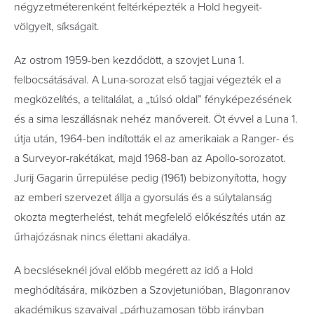
négyzetméterenként feltérképezték a Hold hegyeit-
völgyeit, síkságait.
Az ostrom 1959-ben kezdődött, a szovjet Luna 1.
felbocsátásával. A Luna-sorozat első tagjai végezték el a
megközelítés, a telitalálat, a „túlsó oldal” fényképezésének
és a sima leszállásnak nehéz manővereit. Öt évvel a Luna 1.
útja után, 1964-ben indították el az amerikaiak a Ranger- és
a Surveyor-rakétákat, majd 1968-ban az Apollo-sorozatot.
Jurij Gagarin űrrepülése pedig (1961) bebizonyította, hogy
az emberi szervezet állja a gyorsulás és a súlytalanság
okozta megterhelést, tehát megfelelő előkészítés után az
űrhajózásnak nincs élettani akadálya.
A becsléseknél jóval előbb megérett az idő a Hold
meghódítására, miközben a Szovjetunióban, Blagonranov
akadémikus szavaival „párhuzamosan több irányban