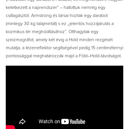
keletkezett a naprendszer” – hallottuk nemrég egy
csillagásztól. Armstrong és társai hoztak egy darabot
(mintegy 30 kg talajmintát) s ez „jelentős hozzájárulás a
kozmikus tér meghódításához”. Otthagytak egy
szeizmográfot, amely két évig a Hold minden rezgését
mutatja, a lézerreflektor segítségével pedig 15 centiméternyi
pontossággal meghatározzák majd a Föld–Hold-távolságot.