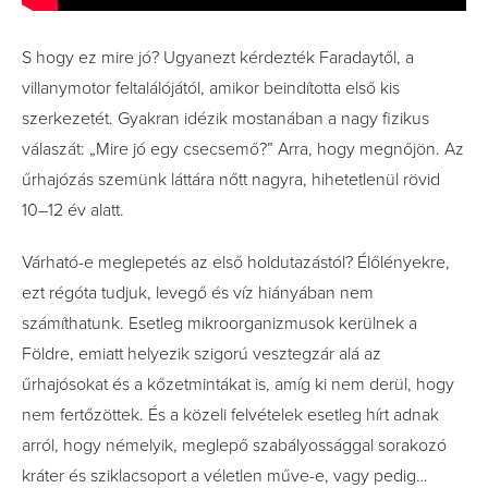
S hogy ez mire jó? Ugyanezt kérdezték Faradaytől, a
villanymotor feltalálójától, amikor beindította első kis
szerkezetét. Gyakran idézik mostanában a nagy fizikus
válaszát: „Mire jó egy csecsemő?” Arra, hogy megnőjön. Az
űrhajózás szemünk láttára nőtt nagyra, hihetetlenül rövid
10–12 év alatt.
Várható-e meglepetés az első holdutazástól? Élőlényekre,
ezt régóta tudjuk, levegő és víz hiányában nem
számíthatunk. Esetleg mikroorganizmusok kerülnek a
Földre, emiatt helyezik szigorú vesztegzár alá az
űrhajósokat és a kőzetmintákat is, amíg ki nem derül, hogy
nem fertőzöttek. És a közeli felvételek esetleg hírt adnak
arról, hogy némelyik, meglepő szabályossággal sorakozó
kráter és sziklacsoport a véletlen műve-e, vagy pedig…