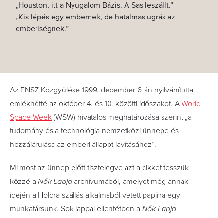
„Houston, itt a Nyugalom Bázis. A Sas leszállt.”
„Kis lépés egy embernek, de hatalmas ugrás az
emberiségnek.”
Az ENSZ Közgyűlése 1999. december 6-án nyilvánította
emlékhétté az október 4. és 10. közötti időszakot. A
World
Space Week
(WSW) hivatalos meghatározása szerint „a
tudomány és a technológia nemzetközi ünnepe és
hozzájárulása az emberi állapot javításához”.
Mi most az ünnep előtt tisztelegve azt a cikket tesszük
közzé a
Nők Lapja
archívumából, amelyet még annak
idején a Holdra szállás alkalmából vetett papírra egy
munkatársunk. Sok lappal ellentétben a
Nők Lapja