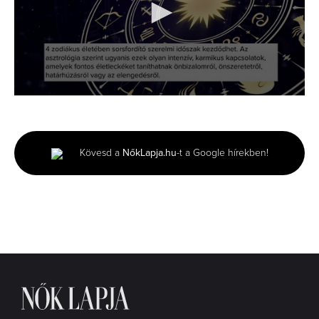
0
seconds
of
1
minute,
Kövesd a
NőkLapja.hu
-t a Google hírekben!
6
seconds