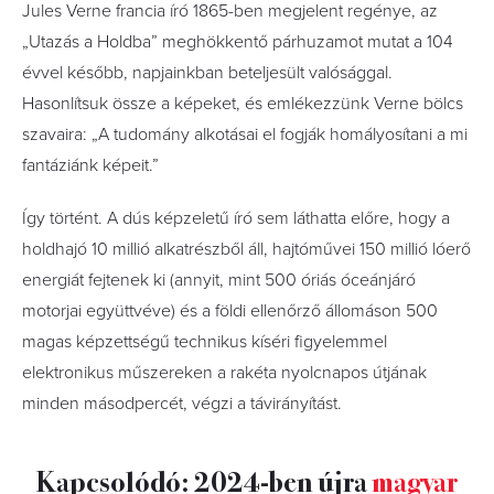
Jules Verne francia író 1865-ben megjelent regénye, az
„Utazás a Holdba” meghökkentő párhuzamot mutat a 104
évvel később, napjainkban beteljesült valósággal.
Hasonlítsuk össze a képeket, és emlékezzünk Verne bölcs
szavaira: „A tudomány alkotásai el fogják homályosítani a mi
fantáziánk képeit.”
Így történt. A dús képzeletű író sem láthatta előre, hogy a
holdhajó 10 millió alkatrészből áll, hajtóművei 150 millió lóerő
energiát fejtenek ki (annyit, mint 500 óriás óceánjáró
motorjai együttvéve) és a földi ellenőrző állomáson 500
magas képzettségű technikus kíséri figyelemmel
elektronikus műszereken a rakéta nyolcnapos útjának
minden másodpercét, végzi a távirányítást.
Kapcsolódó: 2024-ben újra
magyar