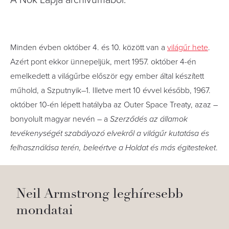
A Nők Lapja archívumából.
Minden évben október 4. és 10. között van a
világűr hete
.
Azért pont ekkor ünnepeljük, mert 1957. október 4-én
emelkedett a világűrbe először egy ember által készített
műhold, a Szputnyik–1. Illetve mert 10 évvel később, 1967.
október 10-én lépett hatályba az Outer Space Treaty, azaz –
bonyolult magyar nevén – a
Szerződés az államok
tevékenységét szabályozó elvekről a világűr kutatása és
felhasználása terén, beleértve a Holdat és más égitesteket
.
Neil Armstrong leghíresebb
mondatai