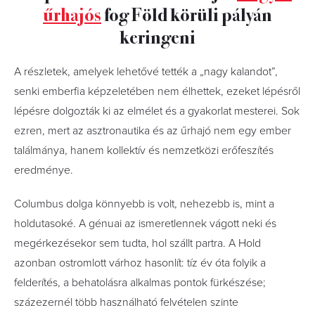
űrhajós
fog Föld körüli pályán
keringeni
A részletek, amelyek lehetővé tették a „nagy kalandot”,
senki emberfia képzeletében nem élhettek, ezeket lépésről
lépésre dolgozták ki az elmélet és a gyakorlat mesterei. Sok
ezren, mert az asztronautika és az űrhajó nem egy ember
találmánya, hanem kollektív és nemzetközi erőfeszítés
eredménye.
Columbus dolga könnyebb is volt, nehezebb is, mint a
holdutasoké. A génuai az ismeretlennek vágott neki és
megérkezésekor sem tudta, hol szállt partra. A Hold
azonban ostromlott várhoz hasonlít: tíz év óta folyik a
felderítés, a behatolásra alkalmas pontok fürkészése;
százezernél több használható felvételen szinte