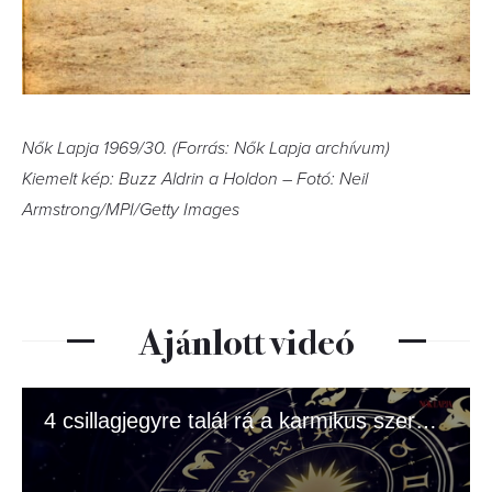
Nők Lapja 1969/30. (Forrás: Nők Lapja archívum)
Kiemelt kép: Buzz Aldrin a Holdon – Fotó: Neil
Armstrong/MPI/Getty Images
Ajánlott videó
4 csillagjegyre talál rá a karmikus szerelem júliusban