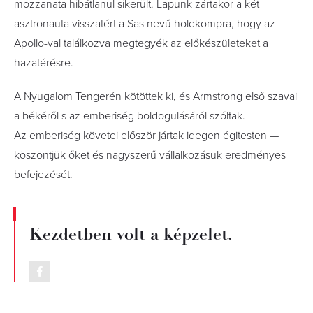
mozzanata hibátlanul sikerült. Lapunk zártakor a két
asztronauta visszatért a Sas nevű holdkompra, hogy az
Apollo-val találkozva megtegyék az előkészületeket a
hazatérésre.
A Nyugalom Tengerén kötöttek ki, és Armstrong első szavai
a békéről s az emberiség boldogulásáról szóltak.
Az emberiség követei először jártak idegen égitesten —
köszöntjük őket és nagyszerű vállalkozásuk eredményes
befejezését.
Kezdetben volt a képzelet.