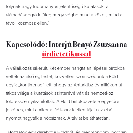
folynak nagy tudományos jelentőségű kutatások, a
»támadás« egyidejűleg megy végbe mind a közeli, mind a
távoli kozmosz ellen.”
Kapcsolódó: Interjú Benyó Zsuzsanna
űrdietetikussal
A vállalkozás sikerült. Két ember hangtalan lépései birtokba
vették az első égitestet, közvetlen szomszédunk a Föld
egyik „kontinense” lett, ahogy az Antarktisz évmilliókon át
titkos világa a kutatások színterévé vált és nemzetközi
földrésszé nyilvánították. A Hold birtokbavétele egyelőre
jelképes, mint amikor a Déli-sark kietlen tájain az első
nyomot hagyták a hócsizmák. A távlat beláthatatlan.
„Hozzatok egy darabot a Holdból, és megmondom, hogyan