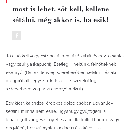
most is lehet, sőt kell, kellene
sétálni, még akkor is, ha esik!
Jó cipő kell vagy csizma, át nem ázó kabát és egy jó sapka
vagy csuklya (kapucni). Esetleg – nekünk, felnőtteknek –
esernyő. (Bár aki tényleg szeret esőben sétálni – és aki
megpróbálta egyszer-kétszer, az szeretni fog –
szívesebben vág neki esernyő nélkül.)
Egy kicsit kalandos, érdekes dolog esőben ugyanúgy
sétálni, mintha nem esne, ugyanúgy gyűjtögetni a
lepattogott vadgesztenyét és a mellé hullott három- vagy
négylábú, hosszú nyakú farkincás állatkákat – a