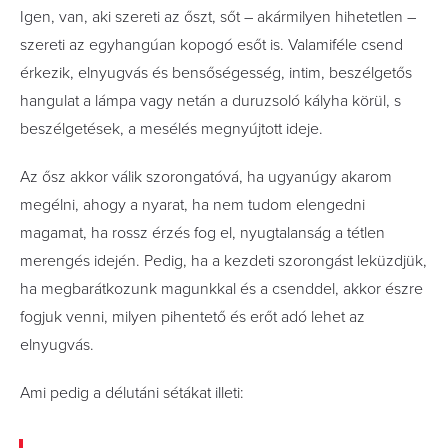
Igen, van, aki szereti az őszt, sőt – akármilyen hihetetlen –
szereti az egyhangúan kopogó esőt is. Valamiféle csend
érkezik, elnyugvás és bensőségesség, intim, beszélgetős
hangulat a lámpa vagy netán a duruzsoló kályha körül, s
beszélgetések, a mesélés megnyújtott ideje.
Az ősz akkor válik szorongatóvá, ha ugyanúgy akarom
megélni, ahogy a nyarat, ha nem tudom elengedni
magamat, ha rossz érzés fog el, nyugtalanság a tétlen
merengés idején. Pedig, ha a kezdeti szorongást leküzdjük,
ha megbarátkozunk magunkkal és a csenddel, akkor észre
fogjuk venni, milyen pihentető és erőt adó lehet az
elnyugvás.
Ami pedig a délutáni sétákat illeti: