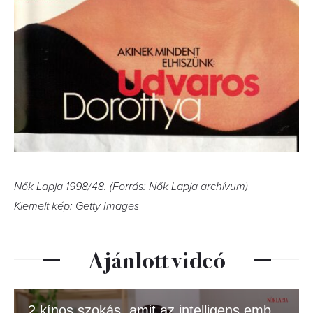
Nők Lapja 1998/48. (Forrás: Nők Lapja archívum)
Kiemelt kép: Getty Images
Ajánlott videó
2 kínos szokás, amit az intelligens emberek gyakran csinálnak