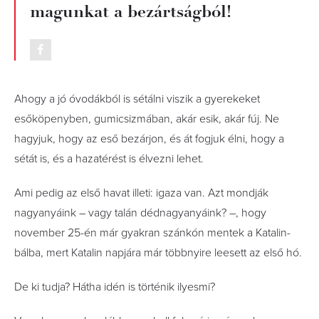
magunkat a bezártságból!
Ahogy a jó óvodákból is sétálni viszik a gyerekeket
esőköpenyben, gumicsizmában, akár esik, akár fúj. Ne
hagyjuk, hogy az eső bezárjon, és át fogjuk élni, hogy a
sétát is, és a hazatérést is élvezni lehet.
Ami pedig az első havat illeti: igaza van. Azt mondják
nagyanyáink – vagy talán dédnagyanyáink? –, hogy
november 25-én már gyakran szánkón mentek a Katalin-
bálba, mert Katalin napjára már többnyire leesett az első hó.
De ki tudja? Hátha idén is történik ilyesmi?