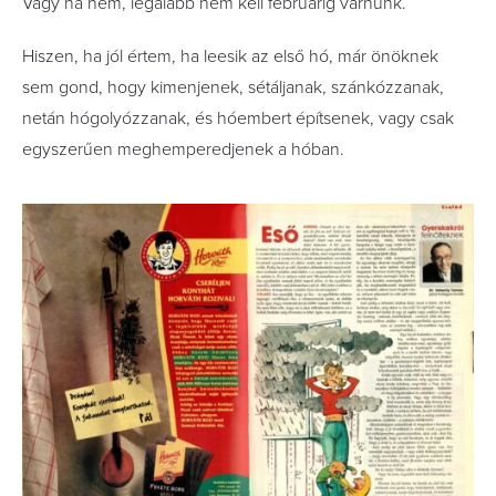
Vagy ha nem, legalább nem kell februárig várnunk.
Hiszen, ha jól értem, ha leesik az első hó, már önöknek
sem gond, hogy kimenjenek, sétáljanak, szánkózzanak,
netán hógolyózzanak, és hóembert építsenek, vagy csak
egyszerűen meghemperedjenek a hóban.