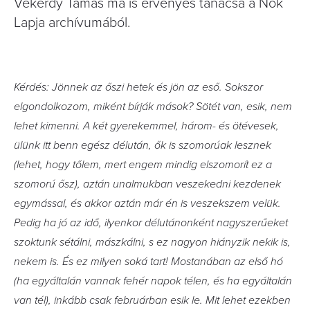
Vekerdy Tamás ma is érvényes tanácsa a Nők
Lapja archívumából.
Kérdés: Jönnek az őszi hetek és jön az eső. Sokszor
elgondolkozom, miként bírják mások? Sötét van, esik, nem
lehet kimenni. A két gyerekemmel, három- és ötévesek,
ülünk itt benn egész délután, ők is szomorúak lesznek
(lehet, hogy tőlem, mert engem mindig elszomorít ez a
szomorú ősz), aztán unalmukban veszekedni kezdenek
egymással, és akkor aztán már én is veszekszem velük.
Pedig ha jó az idő, ilyenkor délutánonként nagyszerűeket
szoktunk sétálni, mászkálni, s ez nagyon hiányzik nekik is,
nekem is. És ez milyen soká tart! Mostanában az első hó
(ha egyáltalán vannak fehér napok télen, és ha egyáltalán
van tél), inkább csak februárban esik le. Mit lehet ezekben