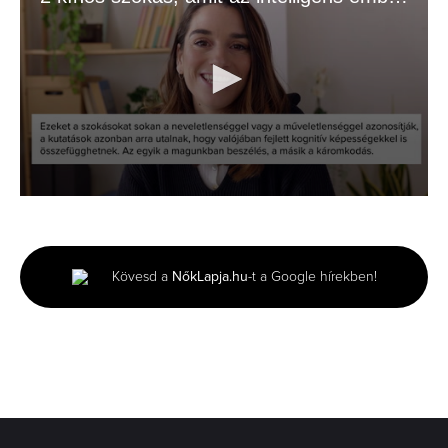
0
seconds
of
2
minutes,
Kövesd a
NőkLapja.hu
-t a Google hírekben!
1
second