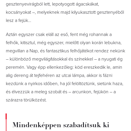
gesztenyevirágból lett, lepotyogott ágacskákat,
kocsányokat –, melyeknek majd kilyukasztott gesztenyéből
lesz a fejük…
Aztán egyszer csak eláll az eső, fent még rohannak a
felhők, kitisztul, még egyszer, mielőtt olyan korán lebukna,
megvillan a Nap, és fantasztikus felhőjátékot rendez nekünk
– különböző megvilágításokkal és színekkel – a nyugati ég
peremén. Vagy épp ellenkezőleg: köd ereszkedik le, amin
alig dereng át tejfehéren az utcai lámpa, akkor is fázni
kezdünk a nyirkos időben, ha jól felöltöztünk, sietünk haza,
és élvezzük a meleg szobát és – arcunkon, fejükön – a
szárazra törülközést.
Mindenképpen szabadítsuk ki