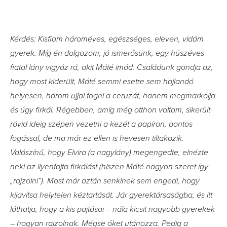
Kérdés: Kisfiam hároméves, egészséges, eleven, vidám
gyerek. Míg én dolgozom, jó ismerősünk, egy húszéves
fiatal lány vigyáz rá, akit Máté imád. Családunk gondja az,
hogy most kiderült, Máté semmi esetre sem hajlandó
helyesen, három ujjal fogni a ceruzát, hanem megmarkolja
és úgy firkál. Régebben, amíg még otthon voltam, sikerült
rövid ideig szépen vezetni a kezét a papíron, pontos
fogással, de ma már ez ellen is hevesen tiltakozik.
Valószínű, hogy Elvira (a nagylány) megengedte, elnézte
neki az ilyenfajta firkálást (hiszen Máté nagyon szeret így
„rajzolni”). Most már aztán senkinek sem engedi, hogy
kijavítsa helytelen kéztartását. Jár gyerektársaságba, és itt
láthatja, hogy a kis pajtásai – nála kicsit nagyobb gyerekek
– hogyan rajzolnak. Mégse őket utánozza. Pedig a