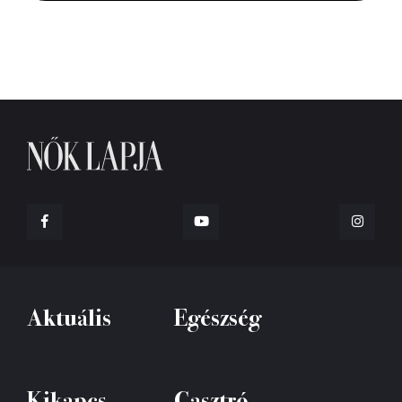
Aktuális
Egészség
Kikapcs
Gasztró