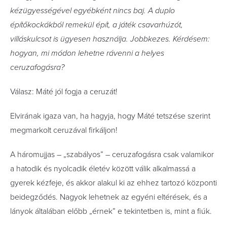
kézügyességével egyébként nincs baj. A duplo
építőkockákból remekül épít, a játék csavarhúzót,
villáskulcsot is ügyesen használja. Jobbkezes. Kérdésem:
hogyan, mi módon lehetne rávenni a helyes
ceruzafogásra?
Válasz: Máté jól fogja a ceruzát!
Elvirának igaza van, ha hagyja, hogy Máté tetszése szerint
megmarkolt ceruzával firkáljon!
A háromujjas – „szabályos” – ceruzafogásra csak valamikor
a hatodik és nyolcadik életév között válik alkalmassá a
gyerek kézfeje, és akkor alakul ki az ehhez tartozó központi
beidegződés. Nagyok lehetnek az egyéni eltérések, és a
lányok általában előbb „érnek” e tekintetben is, mint a fiúk.