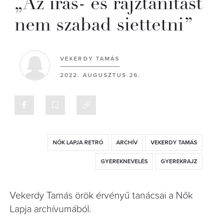
„Az írás- és rajztanítást
nem szabad siettetni”
VEKERDY TAMÁS
2022. AUGUSZTUS 26.
NŐK LAPJA RETRÓ
ARCHÍV
VEKERDY TAMÁS
GYEREKNEVELÉS
GYEREKRAJZ
Vekerdy Tamás örök érvényű tanácsai a Nők
Lapja archívumából.