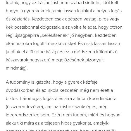
tudták, hogy az írástanítást nem szabad siettetni, időt kell
hagyni a gyerekeknek, amíg lassan kialakul a helyes fogás
és kéztartás. Kezdetben csak egészen vastag, piros vagy
kék postabonnal dolgoztak, s az volt a feladat, hogy otthon
régi újságpapírra „kerekítsenek” jó nagyban, kezdetben
akár marokra fogott íróeszközökkel. És csak lassan-lassan
jutottak el a füzetbe írásig (és ez a módszer a különböző
írászavarok nagyszerű megelőzésének bizonyult
mindmáig).
A tudomány is igazolta, hogy a gyerek kézfeje
óvodáskorban és az iskola kezdetén még nem érett a
biztos, háromujjas fogásra és arra a finom koordinációra
(összerendezésre), ami az íráshoz szükséges, még
idegrendszerileg sem. Ezért nem tudom, miért és hogyan
alakult ki mára az a teljesen hibás gyakorlat, amelyik