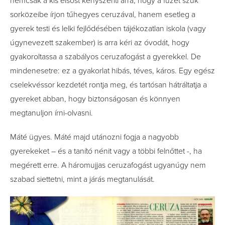
nemcsak a kis elsőst kényszeríti arra, hogy a füzet szűk
sorközeibe írjon tűhegyes ceruzával, hanem esetleg a
gyerek testi és lelki fejlődésében tájékozatlan iskola (vagy
úgynevezett szakember) is arra kéri az óvodát, hogy
gyakoroltassa a szabályos ceruzafogást a gyerekkel. De
mindenesetre: ez a gyakorlat hibás, téves, káros. Egy egész
cselekvéssor kezdetét rontja meg, és tartósan hátráltatja a
gyereket abban, hogy biztonságosan és könnyen
megtanuljon írni-olvasni.
Máté ügyes. Máté majd utánozni fogja a nagyobb
gyerekeket – és a tanító nénit vagy a többi felnőttet -, ha
megérett erre. A háromujjas ceruzafogást ugyanúgy nem
szabad siettetni, mint a járás megtanulását.