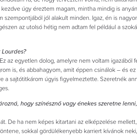
ől kezdve úgy éreztem magam, mintha mindig is anyá
szempontjából jól alakult minden. Igaz, én is nagyo
észen az utolsó hétig nem adtam fel például a szok
t Lourdes?
z az egyetlen dolog, amelyre nem voltam igazából fe
ugrom is, és abbahagyom, amit éppen csinálok – és ez
re a sajtótitkárom úgyis figyelmeztette. Szeretnék ann
ges.
ározná, hogy színésznő vagy énekes szeretne lenni
át. De ha nem képes kitartani az elképzelése mellett,
döntene, sokkal gördülékenyebb karriert kívánok neki,