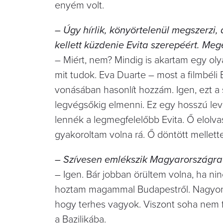
enyém volt.
– Úgy hírlik, könyörtelenül megszerzi
kellett küzdenie Evita szerepéért. Meg
– Miért, nem? Mindig is akartam egy ol
mit tudok. Eva Duarte – most a filmbéli
vonásában hasonlít hozzám. Igen, ezt a s
legvégsőkig elmenni. Ez egy hosszú levé
lennék a legmegfelelőbb Evita. Ő elolv
gyakoroltam volna rá. Ő döntött mellett
– Szívesen emlékszik Magyarországra
– Igen. Bár jobban örültem volna, ha nin
hoztam magammal Budapestről. Nagyon 
hogy terhes vagyok. Viszont soha nem 
a Bazilikába.