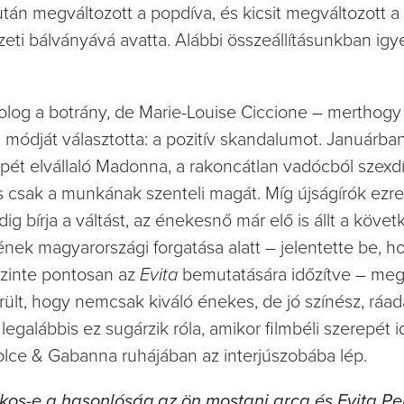
után megváltozott a popdíva, és kicsit megváltozott a 
eti bálványává avatta. Alábbi összeállításunkban ig
og a botrány, de Marie-Louise Ciccione – merthogy 
j módját választotta: a pozitív skandalumot. Januárban
pét elvállaló Madonna, a rakoncátlan vadócból szexdí
 csak a munkának szenteli magát. Míg újságírók ezre
 bírja a váltást, az énekesnő már elő is állt a követ
nek magyarországi forgatása alatt – jelentette be, h
zinte pontosan az
Evita
bemutatására időzítve – meg
lt, hogy nemcsak kiváló énekes, de jó színész, ráad
 legalábbis ez sugárzik róla, amikor filmbéli szerepét 
Dolce & Gabanna ruhájában az interjúszobába lép.
kos-e a hasonlóság az ön mostani arca és Evita P