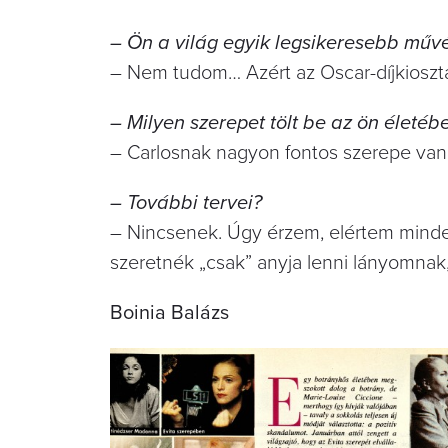
– Ön a világ egyik legsikeresebb művé
– Nem tudom… Azért az Oscar-díjkiosztá
– Milyen szerepet tölt be az ön életé
– Carlosnak nagyon fontos szerepe van 
– További tervei?
– Nincsenek. Úgy érzem, elértem minden
szeretnék „csak” anyja lenni lányomnak,
Boinia Balázs