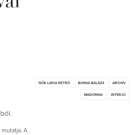
al
NŐK LAPJA RETRÓ
BOINIA BALÁZS
ARCHÍV
MADONNA
INTERJÚ
ból.
 mutatja. A