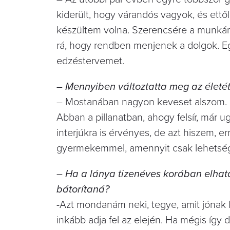
kiderült, hogy várandós vagyok, és ett
készültem volna. Szerencsére a munkám 
rá, hogy rendben menjenek a dolgok. Eg
edzéstervemet.
– Mennyiben változtatta meg az életé
– Mostanában nagyon keveset alszom. E
Abban a pillanatban, ahogy felsír, már 
interjúkra is érvényes, de azt hiszem, er
gyermekemmel, amennyit csak lehetsé
– Ha a lánya tizenéves korában elhat
bátorítaná?
-Azt mondanám neki, tegye, amit jónak l
inkább adja fel az elején. Ha mégis így 