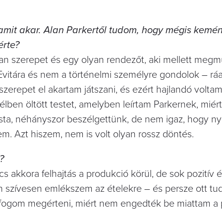
, amit akar. Alan Parkertől tudom, hogy mégis kem
érte?
yan szerepet és egy olyan rendezőt, aki mellett megm
 Evitára és nem a történelmi személyre gondolok – rá
zerepet el akartam játszani, és ezért hajlandó voltam
lben öltött testet, amelyben leírtam Parkernek, miér
asta, néhányszor beszélgettünk, de nem igaz, hogy n
em. Azt hiszem, nem is volt olyan rossz döntés.
?
cs akkora felhajtás a produkció körül, de sok pozitív 
szívesen emlékszem az ételekre – és persze ott tu
fogom megérteni, miért nem engedték be miattam a 