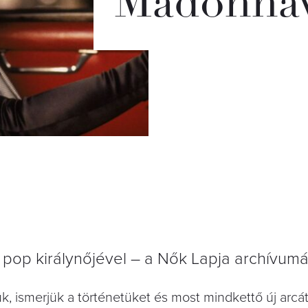
Madonnáv
 a pop királynőjével – a Nők Lapja archívumá
k, ismerjük a történetüket és most mindkettő új arcát