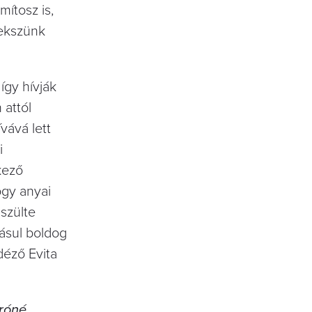
mítosz is,
yekszünk
így hívják
 attól
vává lett
i
kező
ogy anyai
szülte
ásul boldog
idéző Evita
eróné