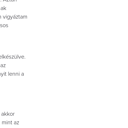
nak
n vigyáztam
ásos
lkészülve.
 az
yit lenni a
,
 akkor
 mint az