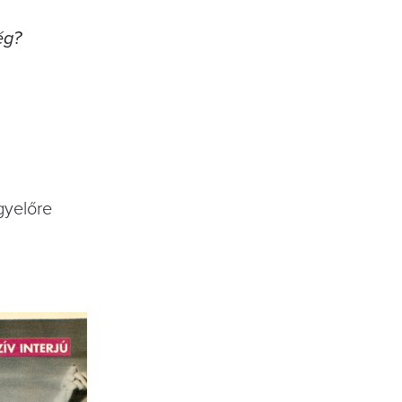
ég?
gyelőre