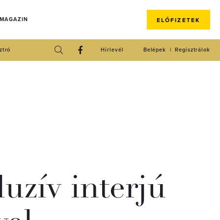
 MAGAZIN
ELŐFIZETEK
ztró
Hírlevél
Belépek
Regisztrálok
uzív interjú