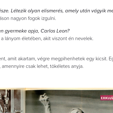
sze. Létezik olyan elismerés, amely után vágyik m
son nagyon fogok izgulni.
ben gyermeke apja, Carlos Leon?
a lányom életében, akit viszont én nevelek.
t, amit akartam, végre megpihenhetek egy kicsit. E
 amennyire csak lehet, tökéletes anyja.