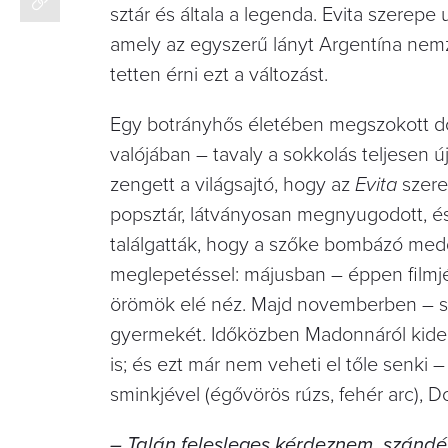
sztár és általa a legenda. Evita szerepe 
amely az egyszerű lányt Argentína nemz
tetten érni ezt a változást.
Egy botrányhős életében megszokott dol
valójában – tavaly a sokkolás teljesen ú
zengett a világsajtó, hogy az
Evita
szere
popsztár, látványosan megnyugodott, és
találgatták, hogy a szőke bombázó meddig
meglepetéssel: májusban – éppen filmjé
örömök elé néz. Majd novemberben – s
gyermekét. Időközben Madonnáról kiderü
is; és ezt már nem veheti el tőle senki –
sminkjével (égővörös rúzs, fehér arc), 
– Talán felesleges kérdeznem, szándé