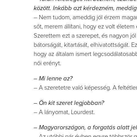
között. Inkább azt kérdezném, meddig 
– Nem tudom, ameddig jól érzem magam í
sőt, merem állítani, hogy ez volt életem
Szerettem ezt a szerepet, és nagyon jó
bátorságát, kitartását, elhivatottságát.
hogy az általam ismert legcsodálatosab
női erényt.
– Mi lenne az?
– A szeretetre való képesség. A feltétle
– Ön kit szeret legjobban?
– A lányomat, Lourdest.
– Magyarországon, a forgatás alatt jel
– Az utóbbi pár évben egyre többször g