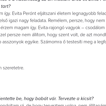
tart?
gy. Evita Perónt eljátszani életem legnagyobb felad
 első igazi nagy feladata. Remélem, persze, hogy nem 
l érzem magam így. Evita-rajongó vagyok – csodálom a
 Ezzel persze nem állítom, hogy szent volt, de azt mon
b asszonyok egyike. Számomra ő testesíti meg a leg
n szeretetre.
entette be, hogy babát vár. Tervezte a kicsit?
ondoltam rá, de hogy terveztem volna, nem állítanám