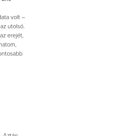
ata volt –
az utolsó.
z erejét,
dhatom,
fontosabb
. Aztán