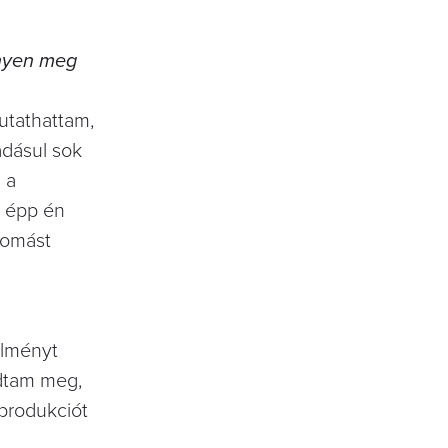
ényen meg
utathattam,
adásul sok
 a
t épp én
yomást
élményt
dtam meg,
produkciót