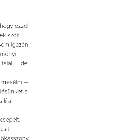
 hogy ezzel
k szól:
 sem igazán
örményi
 talál — de
d mesélni —
désünket a
lírai
csépelt,
csit
lnökasszony