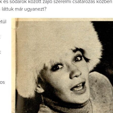
k és sódarok között zajló szerelmi csatározás közben
 láttuk már ugyanezt?
tül
t
k
ros