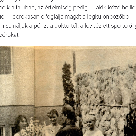
odik a faluban, az értelmiség pedig — akik közé beill
ége — derekasan elfoglalja magát a legkülönbözőbb
ajnálják a pénzt a doktortól, a levitézlett sportoló 
abérokat.