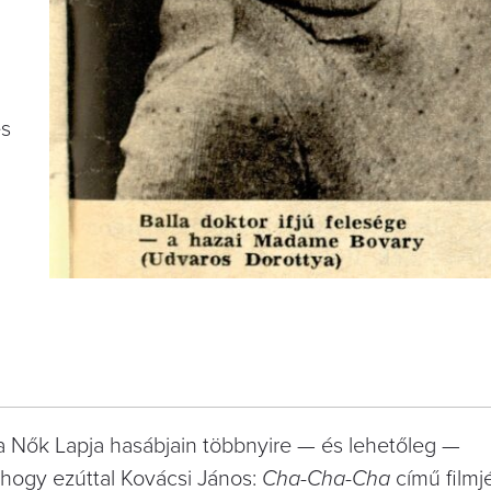
es
a Nők Lapja hasábjain többnyire — és lehetőleg —
 hogy ezúttal Kovácsi János:
Cha-Cha-Cha
című filmj