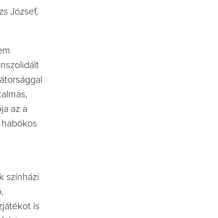
zs József,
nem
szolidált
átorsággal
talmas,
ja az a
ki habókos
k színházi
,
játékot is