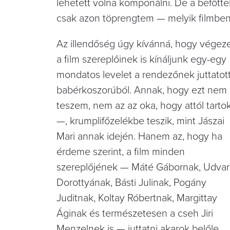
lehetett volna komponálni. De a befőtte
csak azon töprengtem — melyik filmben
Az illendőség úgy kívánná, hogy végeze
a film szereplőinek is kínáljunk egy-egy
mondatos levelet a rendezőnek juttatot
babérkoszorúból. Annak, hogy ezt nem
teszem, nem az az oka, hogy attól tarto
—, krumplifőzelékbe teszik, mint Jászai
Mari annak idején. Hanem az, hogy ha
érdeme szerint, a film minden
szereplőjének — Máté Gábornak, Udva
Dorottyának, Básti Julinak, Pogány
Juditnak, Koltay Róbertnak, Margittay
Áginak és természetesen a cseh Jiri
Menzelnek is — juttatni akarok belőle,