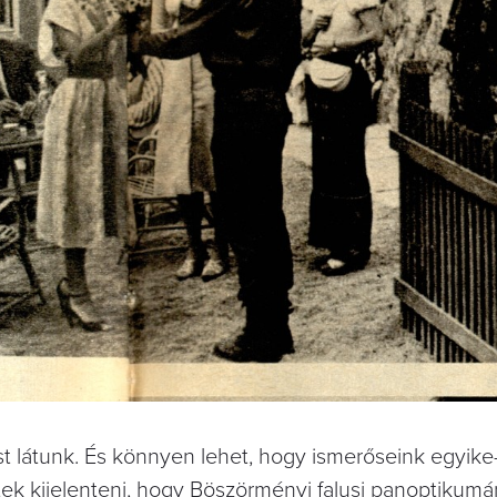
st látunk. És könnyen lehet, hogy ismerőseink egyik
etek kijelenteni, hogy Böszörményi falusi panoptikum