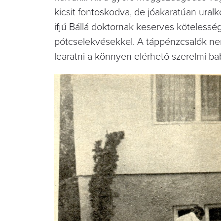
kicsit fontoskodva, de jóakaratúan uralk
ifjú Bállá doktornak keserves köteless
pótcselekvésekkel. A táppénzcsalók nem s
learatni a könnyen elérhető szerelmi b