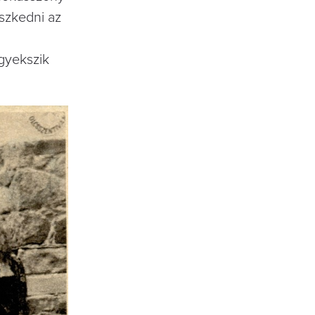
eszkedni az
igyekszik