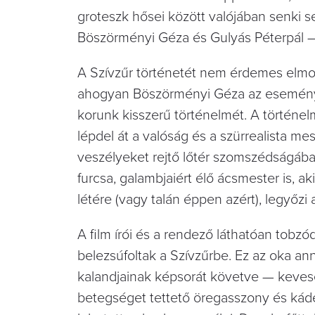
groteszk hősei között valójában senki se
Böszörményi Géza és Gulyás Péterpál —
A Szívzűr történetét nem érdemes elmon
ahogyan Böszörményi Géza az eseményte
korunk kisszerű történelmét. A történe
lépdel át a valóság és a szürrealista mes
veszélyeket rejtő lőtér szomszédságáb
furcsa, galambjaiért élő ácsmester is, a
létére (vagy talán éppen azért), legyőzi a
A film írói és a rendező láthatóan tobz
belezsúfoltak a Szívzűrbe. Ez az oka an
kalandjainak képsorát követve — keveseb
betegséget tettető öregasszony és káderr