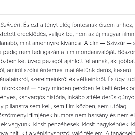
a
Szívzűrt
. És ezt a tényt elég fontosnak érzem ahhoz,
ett érdeklődés, valljuk be, nem az új magyar filmne
lanabb, mint amennyire kíváncsi. A cím — Szívzűr —
e pedig nem fedi igazán a film mondanivalóját. Bösz
közben két üveg pezsgőt ajánlott fel annak, aki jobbat
 szól, amiről szólni érdemes: mai életünk derűs, keserű
ánatainkról, szerelmeinkről és vétkeinkről. És úgy tu
intorokban! — hogy minden percben felkelti érdeklő
gényes, kanyargós história, inkább afféle derűs-gúnyos 
 pillanatra sem kell, sem film közben, sem utólag
öszörményi filmjének humora nem harsány és nem el
ek vagyunk: kicsit pénzéhesek, kicsit nagyképűek, ki
a hajt, kit a vénlánysorstól való félelem. A tanácse