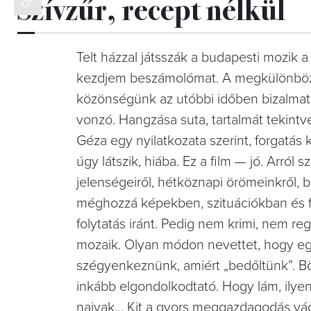
Szívzűr, recept nélkül
Telt házzal játsszák a budapesti mozik 
kezdjem beszámolómat. A megkülönböztet
közönségünk az utóbbi időben bizalmat
vonzó. Hangzása suta, tartalmát tekintv
Géza egy nyilatkozata szerint, forgatás 
úgy látszik, hiába. Ez a film — jó. Arról
jelenségeiről, hétköznapi örömeinkről, b
méghozzá képekben, szituációkban és f
folytatás iránt. Pedig nem krimi, nem re
mozaik. Olyan módon nevettet, hogy egy
szégyenkeznünk, amiért „bedőltünk”. B
inkább elgondolkodtató. Hogy lám, ilyen
naivak… Kit a gyors meggazdagodás vágy