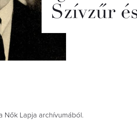
Szívzűr 
a Nők Lapja archívumából.