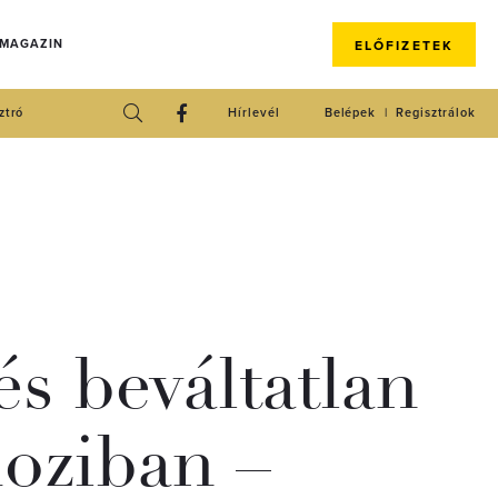
 MAGAZIN
ELŐFIZETEK
ztró
Hírlevél
Belépek
Regisztrálok
és beváltatlan
moziban –