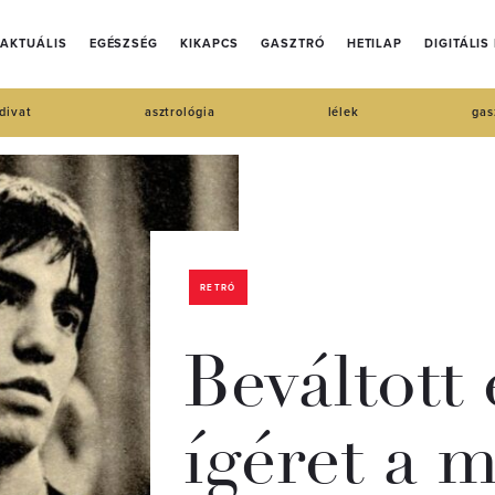
AKTUÁLIS
EGÉSZSÉG
KIKAPCS
GASZTRÓ
HETILAP
DIGITÁLIS
divat
asztrológia
lélek
gas
RETRÓ
Beváltott 
ígéret a 