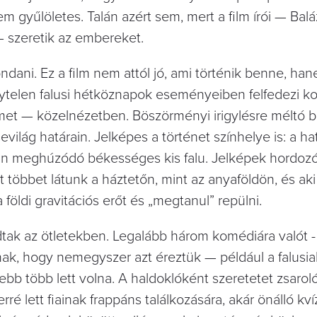
m gyűlöletes. Talán azért sem, mert a film írói — Balá
 szeretik az embereket.
dani. Ez a film nem attól jó, ami történik benne, ha
len falusi hétköznapok eseményeiben felfedezi kon
lmet — közelnézetben. Böszörményi irigylésre méltó b
evilág határain. Jelképes a történet színhelye is: a ha
an meghúzódó békességes kis falu. Jelképek hordozó
kit többet látunk a háztetőn, mint az anyaföldön, és a
 földi gravitációs erőt és „megtanul” repülni.
ódtak az ötletekben. Legalább három komédiára valót -
nak, hogy nemegyszer azt éreztük — például a falusia
b több lett volna. A haldoklóként szeretetet zsaroló
é lett fiainak frappáns találkozására, akár önálló kvíz