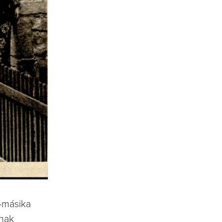
e-másika
ának