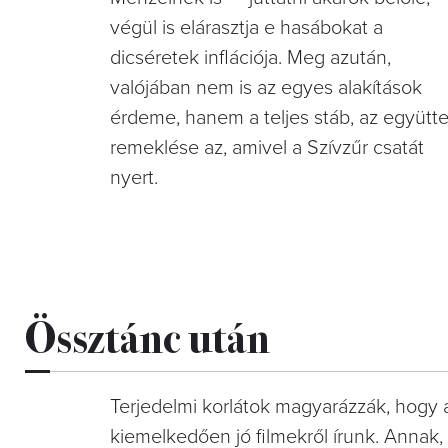
végül is elárasztja e hasábokat a
dicséretek inflációja. Meg azután,
valójában nem is az egyes alakítások
érdeme, hanem a teljes stáb, az együtt
remeklése az, amivel a Szívzűr csatát
nyert.
Össztánc után
Terjedelmi korlátok magyarázzák, hogy 
kiemelkedően jó filmekről írunk. Annak,