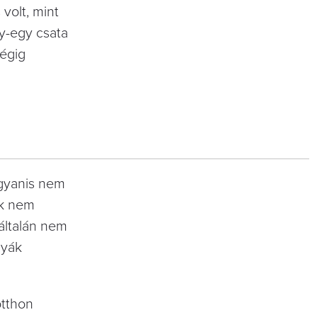
volt, mint
y-egy csata
végig
ugyanis nem
nk nem
általán nem
nyák
otthon