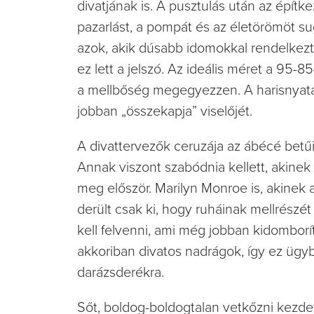
divatjának is. A pusztulás után az épít
pazarlást, a pompát és az életörömöt sug
azok, akik dúsabb idomokkal rendelkeztek
ez lett a jelszó. Az ideális méret a 95-8
a mellbőség megegyezzen. A harisnyatart
jobban „összekapja” viselőjét.
A divattervezők ceruzája az ábécé betűit
Annak viszont szabódnia kellett, akinek k
meg először. Marilyn Monroe is, akinek a
derült csak ki, hogy ruháinak mellrészét
kell felvenni, ami még jobban kidomborí
akkoriban divatos nadrágok, így ez ügy
darázsderékra.
Sőt, boldog-boldogtalan vetkőzni kezdet