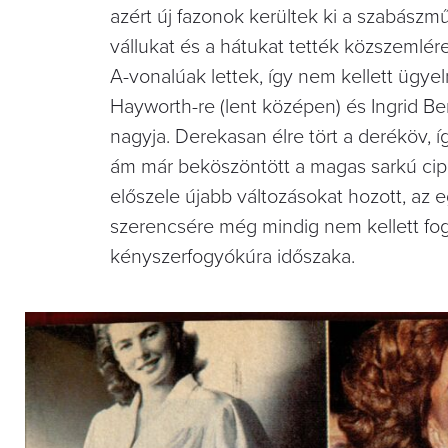
azért új fazonok kerültek ki a szabászm
vállukat és a hátukat tették közszemlére
A-vonalúak lettek, így nem kellett ügyel
Hayworth-re (lent középen) és Ingrid Ber
nagyja. Derekasan élre tört a deréköv, íg
ám már beköszöntött a magas sarkú cipő
előszele újabb változásokat hozott, az
szerencsére még mindig nem kellett fogy
kényszerfogyókúra időszaka.