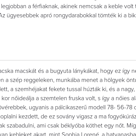
egjobban a férfiaknak, akinek nemcsak a keble volt t
a. Az ügyesebbek apró rongydarabokkal tömték ki a bik
sacska macskát és a bugyuta lánykákat, hogy ez így 
en a szép reggeleken, munkába menet a hölgyek önt
t, a szemhéjakat fekete tussal húzták ki, és a nagy, 
 kor nőideálja a szemtelen fruska volt, s így a nőies a
övérebbek, ugyanis a pálcikaszerű modell 78- 56-78 
koplalni kezdett, de ez sovány vigasz a ma fogyókúrá
ak szabadulni, ami csak béklyóba köthet egy nőt. Míg
yan kebleket akart, mint Sophia Lorené, a hatvanasba