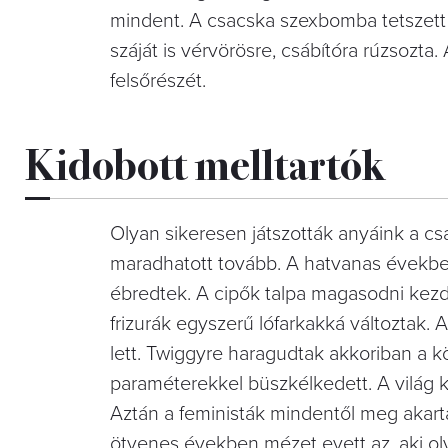
mindent. A csacska szexbomba tetszett l
száját is vérvörösre, csábítóra rúzsozt
felsőrészét.
Kidobott melltartók
Olyan sikeresen játszották anyáink a c
maradhatott tovább. A hatvanas évekb
ébredtek. A cipők talpa magasodni kezdet
frizurák egyszerű lófarkakká változtak. A
lett. Twiggyre haragudtak akkoriban a k
paraméterekkel büszkélkedett. A világ 
Aztán a feministák mindentől meg akart
ötvenes években mézet evett az, aki ol