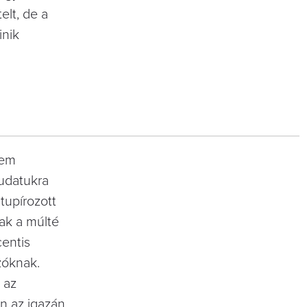
elt, de a
inik
nem
udatukra
tupírozott
lak a múlté
centis
zóknak.
 az
n az igazán