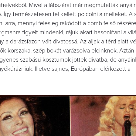
űhelyekből. Mivel a lábszárat már megmutatták anyái
. Így természetesen fel kellett polcolni a melleket. A
ni arra, mennyi felesleg rakódott a comb felső részére
gmanra figyelt mindenki, rájuk akart hasonlítani a vilá
y a darázsfazon vált divatossá. Az aljak a térd alatt 
k korszaka, szép bokát varázsolva eleinknek. Aztán
 egyenes szabású kosztümök jöttek divatba, de anyái
ókúrázniuk. Illetve sajnos, Európában elérkezett a