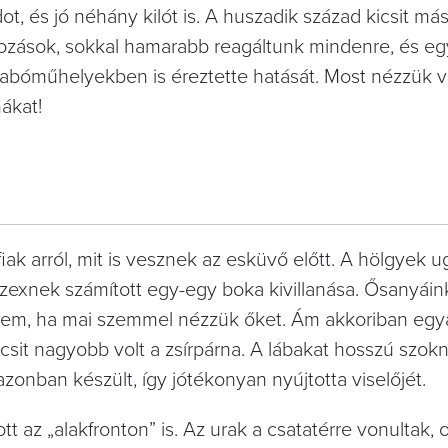
és jó néhány kilót is. A huszadik század kicsit más 
ltozások, sokkal hamarabb reagáltunk mindenre, és eg
zabóműhelyekben is éreztette hatását. Most nézzük 
ákat!
iak arról, mit is vesznek az esküvő előtt. A hölgyek 
zexnek számított egy-egy boka kivillanása. Ősanyái
k sem, ha mai szemmel nézzük őket. Ám akkoriban egy
csit nagyobb volt a zsírpárna. A lábakat hosszú szok
azonban készült, így jótékonyan nyújtotta viselőjét.
tt az „alakfronton” is. Az urak a csatatérre vonultak, 