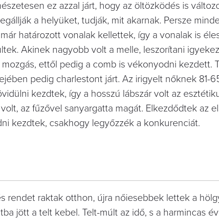
szetesen ez azzal járt, hogy az öltözködés is változo
gállják a helyüket, tudják, mit akarnak. Persze mind
r határozott vonalak kellettek, így a vonalak is éle
k. Akinek nagyobb volt a melle, leszorítani igyekez
a mozgás, ettől pedig a comb is vékonyodni kezdett. 
dejében pedig charlestont járt. Az irigyelt nőknek 81-65
vidülni kezdtek, így a hosszú lábszár volt az esztéti
volt, az fűzővel sanyargatta magát. Elkezdődtek az e
ni kezdtek, csakhogy legyőzzék a konkurenciát.
és rendet raktak otthon, újra nőiesebbek lettek a höl
tba jött a telt kebel. Telt-múlt az idő, s a harmincas 