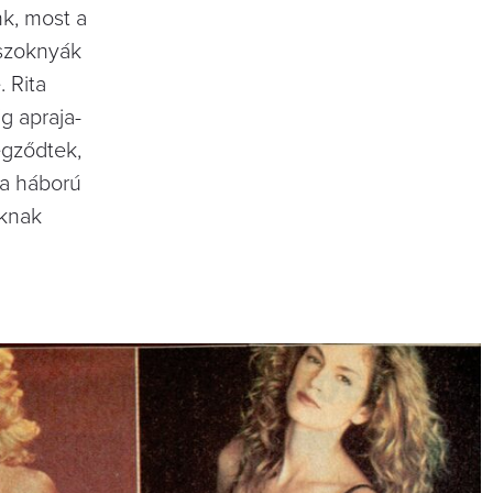
nk, most a
 szoknyák
. Rita
g apraja-
végződtek,
 a háború
nknak