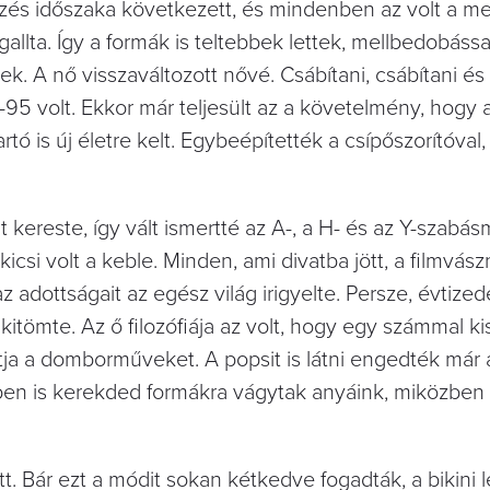
kezés időszaka következett, és mindenben az volt a m
allta. Így a formák is teltebbek lettek, mellbedobássa
. A nő visszaváltozott nővé. Csábítani, csábítani és 
5-95 volt. Ekkor már teljesült az a követelmény, hogy 
ó is új életre kelt. Egybeépítették a csípőszorítóva
 kereste, így vált ismertté az A-, a H- és az Y-szabás
icsi volt a keble. Minden, ami divatba jött, a filmvász
z adottságait az egész világ irigyelte. Persze, évtize
 kitömte. Az ő filozófiája az volt, hogy egy számmal k
tja a domborműveket. A popsit is látni engedték már 
ben is kerekded formákra vágytak anyáink, miközben
t. Bár ezt a módit sokan kétkedve fogadták, a bikini 