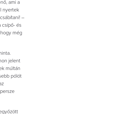
enő, ami a
l nyertek
csábítani! –
a csípő- és
l, hogy még
minta.
non jelent
dek múltán
isebb pólót
az
 persze
legyőzött