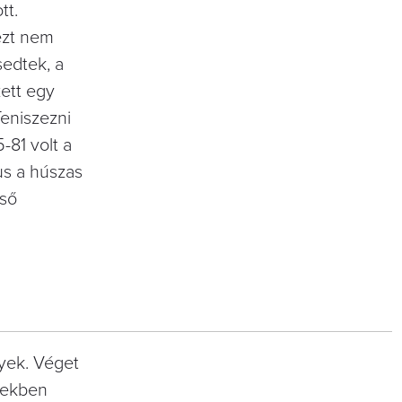
tt.
ezt nem
sedtek, a
ett egy
Teniszezni
-81 volt a
kus a húszas
lső
gyek. Véget
években