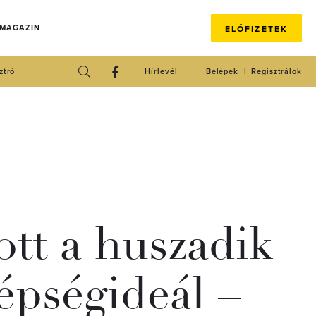
 MAGAZIN
ELŐFIZETEK
ztró
Hírlevél
Belépek
Regisztrálok
ott a huszadik
zépségideál –