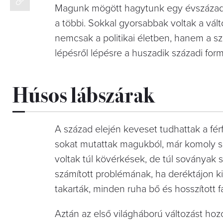
Magunk mögött hagytunk egy évszázadot, 
a többi. Sokkal gyorsabbak voltak a vá
nemcsak a politikai életben, hanem a s
lépésről lépésre a huszadik századi form
Húsos lábszárak
A század elején keveset tudhattak a férf
sokat mutattak magukból, már komoly s
voltak túl kövérkések, de túl soványa
számított problémának, ha deréktájon ki
takarták, minden ruha bő és hosszított f
Aztán az első világháború változást hozo