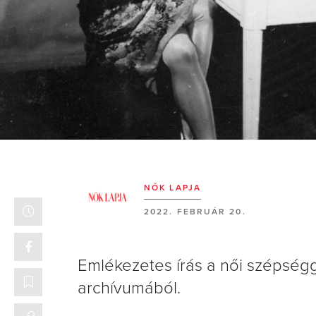
NŐK LAPJA
2022. FEBRUÁR 20.
Emlékezetes írás a női szépségg
archívumából.