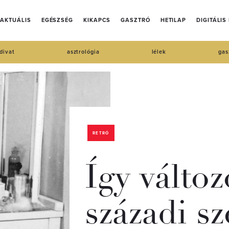
AKTUÁLIS
EGÉSZSÉG
KIKAPCS
GASZTRÓ
HETILAP
DIGITÁLIS
divat
asztrológia
lélek
gas
RETRÓ
Így változ
századi s