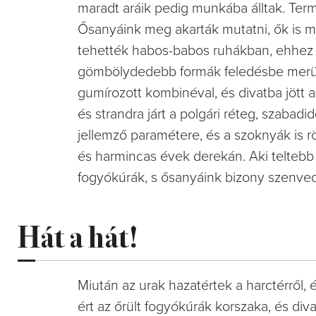
maradt aráik pedig munkába álltak. Termé
Ősanyáink meg akarták mutatni, ők is me
tehették habos-babos ruhákban, ehhez má
gömbölydedebb formák feledésbe merülte
gumírozott kombinéval, és divatba jött 
és strandra járt a polgári réteg, szabadi
jellemző paramétere, és a szoknyák is rö
és harmincas évek derekán. Aki teltebb 
fogyókúrák, s ősanyáink bizony szenved
Hát a hát!
Miután az urak hazatértek a harctérről, 
ért az őrült fogyókúrák korszaka, és diva