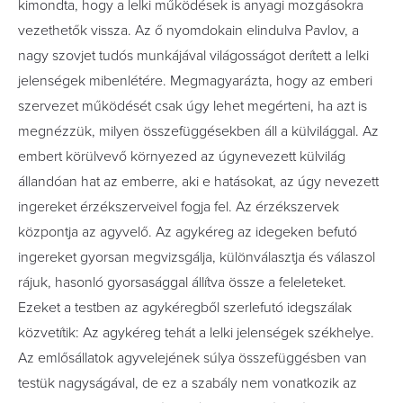
kimondta, hogy a lelki működések is anyagi mozgásokra
vezethetők vissza. Az ő nyomdokain elindulva Pavlov, a
nagy szovjet tudós munkájával világosságot derített a lelki
jelenségek mibenlétére. Megmagyarázta, hogy az emberi
szervezet működését csak úgy lehet megérteni, ha azt is
megnézzük, milyen összefüggésekben áll a külvilággal. Az
embert körülvevő környezed az úgynevezett külvilág
állandóan hat az emberre, aki e hatásokat, az úgy nevezett
ingereket érzékszerveivel fogja fel. Az érzékszervek
központja az agyvelő. Az agykéreg az idegeken befutó
ingereket gyorsan megvizsgálja, különválasztja és válaszol
rájuk, hasonló gyorsasággal állítva össze a feleleteket.
Ezeket a testben az agykéregből szerlefutó idegszálak
közvetítik: Az agykéreg tehát a lelki jelenségek székhelye.
Az emlősállatok agyvelejének súlya összefüggésben van
testük nagyságával, de ez a szabály nem vonatkozik az