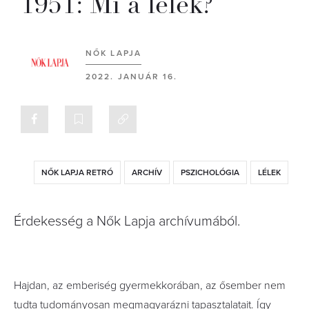
1951: Mi a lélek?
NŐK LAPJA
2022. JANUÁR 16.
NŐK LAPJA RETRÓ
ARCHÍV
PSZICHOLÓGIA
LÉLEK
Érdekesség a Nők Lapja archívumából.
Hajdan, az emberiség gyermekkorában, az ősember nem
tudta tudományosan megmagyarázni tapasztalatait. Így