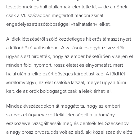
testetlennek és halhatatlannak jelentette ki, — de a nőnek
csak a VI. században megtartott maconi zsinat
engedélyezett szótöbbséggel »halhatatlan« lelket.
A lélek létezéséről szóló kezdetleges hit erős támaszt nyert
a különböző vallásokban. A vallások és egyházi vezetők
ugyanis azt hirdették, hogy az ember béketűrően viseljen el
minden földi nyomort, rossz életet és elnyomatást, mert
halál után a lelke ezért bőséges kárpótlást kap. A földi lét
»siralomvölgy«, az élet csalóka látszat, melyet ugyan tűrni
kelt, de az örök boldogságot csak a lélek érheti el.
Mindez évszázadokon át meggátolta, hogy az emberi
szervezet úgynevezett lelki jelenségeit a tudomány
eszközeivel vizsgálhassák meg és derítsék fel. Szecsenov,
a nagy orosz orvostudós volt az első, aki közel száz év előtt