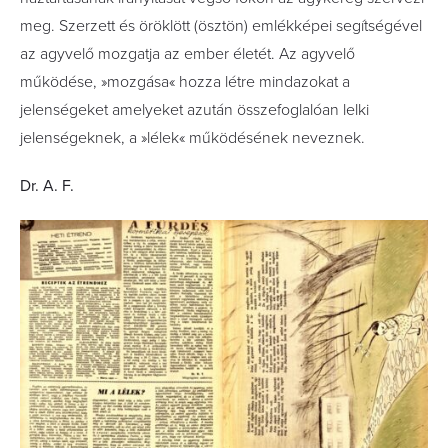
meg. Szerzett és öröklött (ösztön) emlékképei segítségével
az agyvelő mozgatja az ember életét. Az agyvelő
működése, »mozgása« hozza létre mindazokat a
jelenségeket amelyeket azután összefoglalóan lelki
jelenségeknek, a »lélek« működésének neveznek.
Dr. A. F.