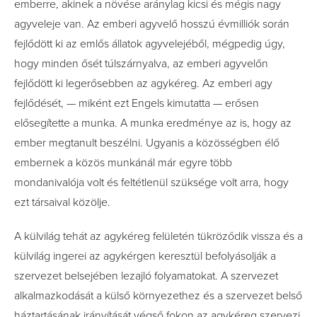
emberre, akinek a növése aránylag kicsi és mégis nagy
agyveleje van. Az emberi agyvelő hosszú évmilliók során
fejlődött ki az emlős állatok agyvelejéből, mégpedig úgy,
hogy minden ősét túlszárnyalva, az emberi agyvelőn
fejlődött ki legerősebben az agykéreg. Az emberi agy
fejlődését, — miként ezt Engels kimutatta — erősen
elősegítette a munka. A munka eredménye az is, hogy az
ember megtanult beszélni. Ugyanis a közösségben élő
embernek a közös munkánál már egyre több
mondanivalója volt és feltétlenül szüksége volt arra, hogy
ezt társaival közölje.
A külvilág tehát az agykéreg felületén tükröződik vissza és a
külvilág ingerei az agykérgen keresztül befolyásolják a
szervezet belsejében lezajló folyamatokat. A szervezet
alkalmazkodását a külső környezethez és a szervezet belső
háztartásának irányítását végső fokon az agykéreg szervezi