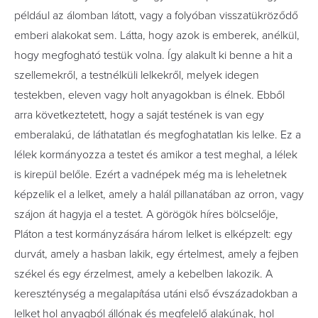
például az álomban látott, vagy a folyóban visszatükröződő
emberi alakokat sem. Látta, hogy azok is emberek, anélkül,
hogy megfogható testük volna. Így alakult ki benne a hit a
szellemekről, a testnélküli lelkekről, melyek idegen
testekben, eleven vagy holt anyagokban is élnek. Ebből
arra következtetett, hogy a saját testének is van egy
emberalakú, de láthatatlan és megfoghatatlan kis lelke. Ez a
lélek kormányozza a testet és amikor a test meghal, a lélek
is kirepül belőle. Ezért a vadnépek még ma is leheletnek
képzelik el a lelket, amely a halál pillanatában az orron, vagy
szájon át hagyja el a testet. A görögök híres bölcselője,
Pláton a test kormányzására három lelket is elképzelt: egy
durvát, amely a hasban lakik, egy értelmest, amely a fejben
székel és egy érzelmest, amely a kebelben lakozik. A
kereszténység a megalapítása utáni első évszázadokban a
lelket hol anyagból állónak és megfelelő alakúnak, hol