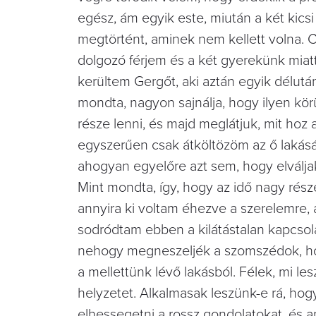
egész, ám egyik este, miután a két kicsi 
megtörtént, aminek nem kellett volna. 
dolgozó férjem és a két gyerekünk miatt
kerültem Gergőt, aki aztán egyik délután
mondta, nagyon sajnálja, hogy ilyen k
része lenni, és majd meglátjuk, mit hoz 
egyszerűen csak átköltözöm az ő lakás
ahogyan egyelőre azt sem, hogy elválja
Mint mondta, így, hogy az idő nagy rés
annyira ki voltam éhezve a szerelemre,
sodródtam ebben a kilátástalan kapcsola
nehogy megneszeljék a szomszédok, ho
a mellettünk lévő lakásból. Félek, mi les
helyzetet. Alkalmasak leszünk-e rá, ho
elhessegetni a rossz gondolatokat, és am