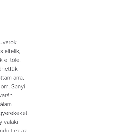
fuvarok
 eltelik,
 el tőle,
dhettük
ttam arra,
dom. Sanyi
varán
nálam
 gyerekeket,
y valaki
ndult ez az