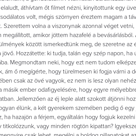
elaludt, áthívtam őt filmet nézni, kinyitottunk egy üve
Csodálatos volt, mégis szörnyen éreztem magam a tá
. Szerettem volna a viszonynak azonnal véget vetni,
 megállított, amikor jöttem hazafelé a bevásárlásból. 
örülmények között ismerkedtünk meg, de szeretne az 
a jövő. Hozzátette: ki tudja, talán egy szép napon, ha
ába. Megmondtam neki, hogy ezt nem tudom elképzel
k, ám ő megígérte, hogy türelmesen ki fogja várni a 
zében csak az övé vagyok, ez nem is lesz olyan nehé
 a másik ember odafigyelésére, hogy egyre mélyebbr
tban. Jellemzően az éj leple alatt szokott átjönni ho
gyan élünk, a két gyerekem szemében pedig ő egy 
z, ha hazajön a férjem, egyáltalán hogy fogjuk kezelni
gy titkolózzunk, vagy minden rögtön kipattan? Igyeks
ennyire csak lehet, megélni a boldog pillanatokat az 