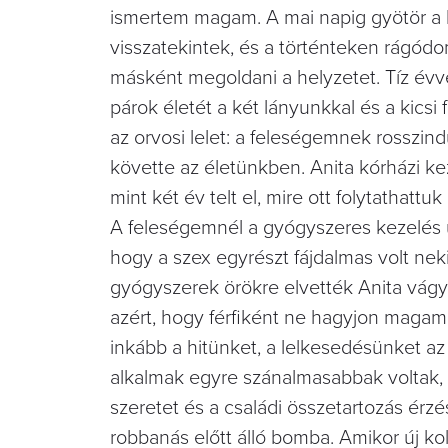
ismertem magam. A mai napig gyötör a le
visszatekintek, és a történteken rágód
másként megoldani a helyzetet. Tíz évv
párok életét a két lányunkkal és a kicsi
az orvosi lelet: a feleségemnek rosszin
követte az életünkben. Anita kórházi ke
mint két év telt el, mire ott folytathat
A feleségemnél a gyógyszeres kezelés u
hogy a szex egyrészt fájdalmas volt ne
gyógyszerek örökre elvették Anita vág
azért, hogy férfiként ne hagyjon magamr
inkább a hitünket, a lelkesedésünket az 
alkalmak egyre szánalmasabbak voltak, 
szeretet és a családi összetartozás érz
robbanás előtt álló bomba. Amikor új kol