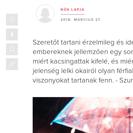
NŐK LAPJA
2018. MÁRCIUS 27.
Szeretőt tartani érzelmileg és i
embereknek jellemzően egy sor 
miért kacsingattak kifelé, és mi
jelenség lelki okairól olyan fér
viszonyokat tartanak fenn. - Szur