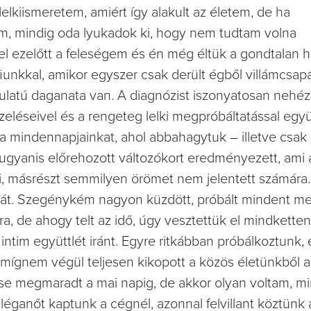
lkiismeretem, amiért így alakult az életem, de ha
om, mindig oda lyukadok ki, hogy nem tudtam volna
el ezelőtt a feleségem és én még éltük a gondtalan 
 fiunkkal, amikor egyszer csak derült égből villámcsap
dulatú daganata van. A diagnózist iszonyatosan nehéz
zeléseivel és a rengeteg lelki megpróbáltatással együ
tuk a mindennapjainkat, ahol abbahagytuk – illetve csa
gyanis előrehozott változókort eredményezett, ami az
ki, másrészt semmilyen örömet nem jelentett számára.
yát. Szegénykém nagyon küzdött, próbált mindent m
a, de ahogy telt az idő, úgy vesztettük el mindkette
intim együttlét iránt. Egyre ritkábban próbálkoztunk,
mígnem végül teljesen kikopott a közös életünkből a
ése megmaradt a mai napig, de akkor olyan voltam, m
léganőt kaptunk a cégnél, azonnal felvillant köztünk 