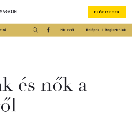
 MAGAZIN
ELŐFIZETEK
ztró
Hírlevél
Belépek
Regisztrálok
ak és nők a
ől