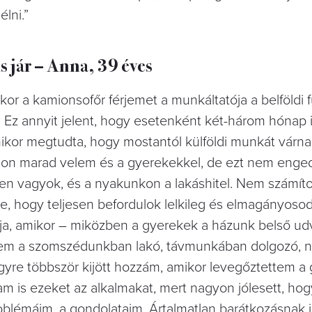
lni.”
s jár – Anna, 39 éves
or a kamionsofőr férjemet a munkáltatója a belföldi 
Ez annyit jelent, hogy esetenként két-három hónap is
mikor megtudta, hogy mostantól külföldi munkát várnak
tthon marad velem és a gyerekekkel, de ezt nem enge
n vagyok, és a nyakunkon a lakáshitel. Nem számíto
le, hogy teljesen befordulok lelkileg és elmagányoso
pja, amikor – miközben a gyerekek a házunk belső ud
em a szomszédunkban lakó, távmunkában dolgozó, 
gyre többször kijött hozzám, amikor levegőztettem a
 is ezeket az alkalmakat, mert nagyon jólesett, hog
oblémáim, a gondolataim. Ártalmatlan barátkozásnak i