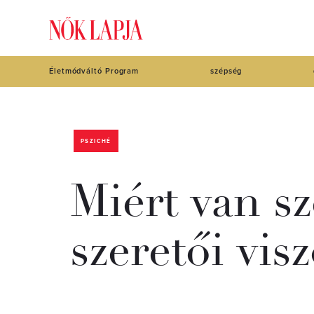
Életmódváltó Program
szépség
PSZICHÉ
Miért van sz
szeretői vis