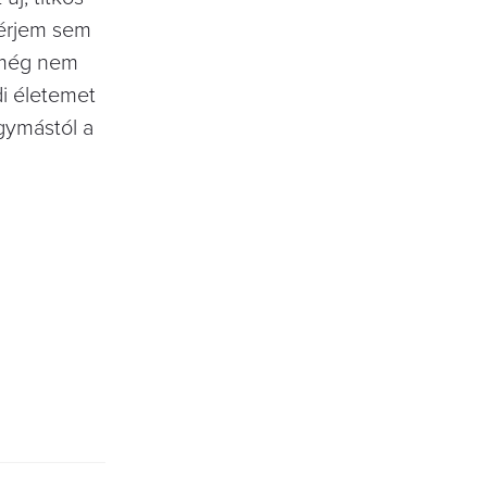
férjem sem
m még nem
di életemet
gymástól a