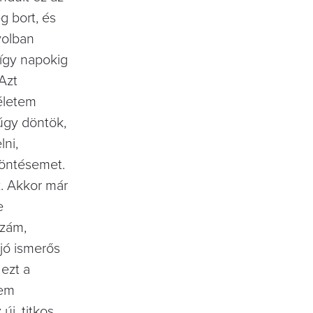
g bort, és
volban
 így napokig
Azt
életem
 úgy döntök,
ni,
döntésemet.
z. Akkor már
e
zzám,
jó ismerős
 ezt a
zem
új, titkos