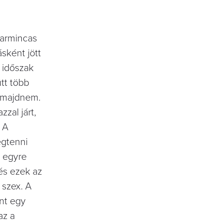
harmincas
ásként jött
 időszak
tt több
k majdnem.
zal járt,
 A
egtenni
n egyre
 és ezek az
 szex. A
int egy
az a