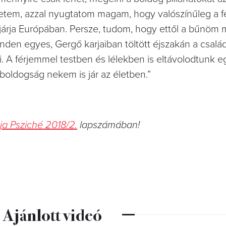
retem, azzal nyugtatom magam, hogy valószínűleg a 
t járja Európában. Persze, tudom, hogy ettől a bűnö
nden egyes, Gergő karjaiban töltött éjszakán a csalá
. A férjemmel testben és lélekben is eltávolodtunk e
boldogság nekem is jár az életben.”
ja Psziché 2018/2.
lapszámában!
Ajánlott videó