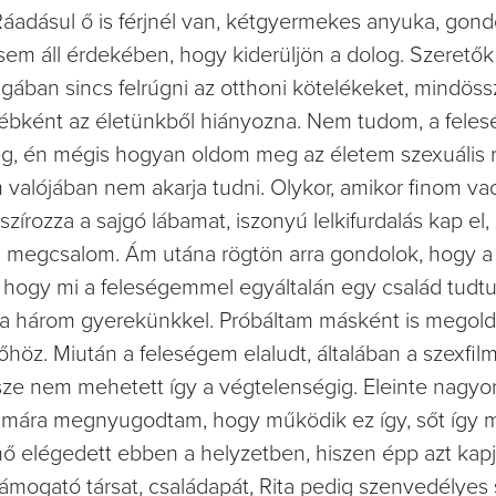
 Ráadásul ő is férjnél van, kétgyermekes anyuka, gon
sem áll érdekében, hogy kiderüljön a dolog. Szeretők 
ában sincs felrúgni az otthoni kötelékeket, mindöss
ként az életünkből hiányozna. Nem tudom, a felesé
, én mégis hogyan oldom meg az életem szexuális r
 valójában nem akarja tudni. Olykor, amikor finom va
rozza a sajgó lábamat, iszonyú lelkifurdalás kap el,
zen megcsalom. Ám utána rögtön arra gondolok, hogy a
 hogy mi a feleségemmel egyáltalán egy család tudt
a három gyerekünkkel. Próbáltam másként is megolda
höz. Miután a feleségem elaludt, általában a szexfil
rsze nem mehetett így a végtelenségig. Eleinte nagyo
de mára megnyugodtam, hogy működik ez így, sőt így 
 nő elégedett ebben a helyzetben, hiszen épp azt kap
ámogató társat, családapát, Rita pedig szenvedélyes 