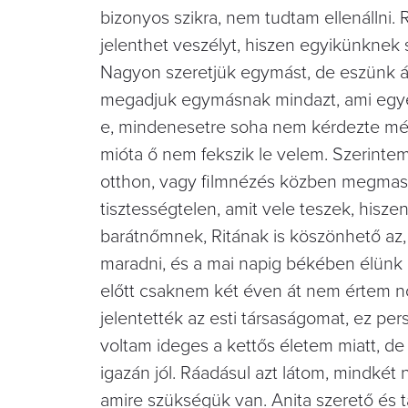
bizonyos szikra, nem tudtam ellenállni.
jelenthet veszélyt, hiszen egyikünknek 
Nagyon szeretjük egymást, de eszünk ág
megadjuk egymásnak mindazt, ami egyéb
e, mindenesetre soha nem kérdezte még
mióta ő nem fekszik le velem. Szerintem
otthon, vagy filmnézés közben megmasszí
tisztességtelen, amit vele teszek, his
barátnőmnek, Ritának is köszönhető az,
maradni, és a mai napig békében élünk 
előtt csaknem két éven át nem értem nő
jelentették az esti társaságomat, ez pe
voltam ideges a kettős életem miatt, 
igazán jól. Ráadásul azt látom, mindkét
amire szükségük van. Anita szerető és t