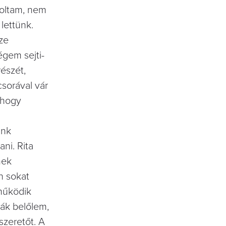
doltam, nem
lettünk.
ze
gem sejti-
észét,
csorával vár
 hogy
unk
ni. Rita
mek
n sokat
működik
ják belőlem,
szeretőt. A