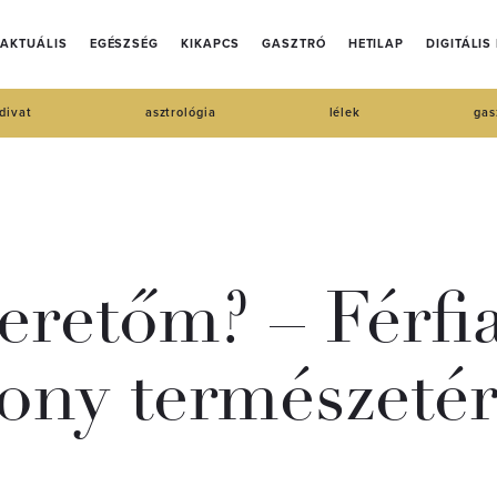
AKTUÁLIS
EGÉSZSÉG
KIKAPCS
GASZTRÓ
HETILAP
DIGITÁLIS
divat
asztrológia
lélek
gas
eretőm? – Férfi
zony természetér