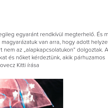
degileg egyaránt rendkívül megterhelő. És m
magyarázatuk van arra, hogy adott helyz
ért nem az „alapkapcsolatukon” dolgoztak. 
fiakat és nőket kérdeztünk, akik párhuzamos
ovecz Kitti írása