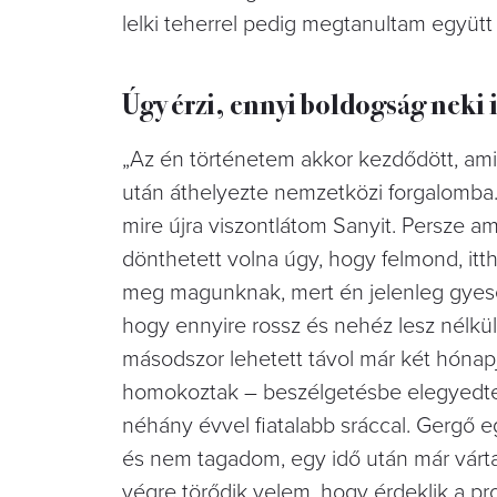
lelki teherrel pedig megtanultam együtt é
Úgy érzi, ennyi boldogság neki i
„Az én történetem akkor kezdődött, amik
után áthelyezte nemzetközi forgalomba. 
mire újra viszontlátom Sanyit. Persze a
dönthetett volna úgy, hogy felmond, i
meg magunknak, mert én jelenleg gyese
hogy ennyire rossz és nehéz lesz nélkü
másodszor lehetett távol már két hóna
homokoztak – beszélgetésbe elegyedt
néhány évvel fiatalabb sráccal. Gergő e
és nem tagadom, egy idő után már vártam
végre törődik velem, hogy érdeklik a pr