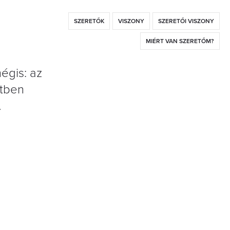
SZERETŐK
VISZONY
SZERETŐI VISZONY
MIÉRT VAN SZERETŐM?
égis: az
etben
A