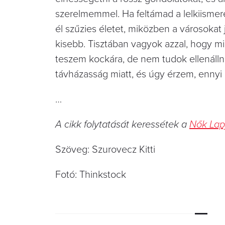
szerelmemmel. Ha feltámad a lelkiisme
él szűzies életet, miközben a városoka
kisebb. Tisztában vagyok azzal, hogy mi
teszem kockára, de nem tudok ellenállni
távházasság miatt, és úgy érzem, ennyi 
…
A cikk folytatását keressétek a
Nők Lap
Szöveg: Szurovecz Kitti
Fotó: Thinkstock