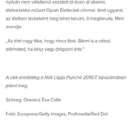
nyilván nem véletlenül vezetett öt éven át sikeres
életvezetési műsort Oprah Életleckéi címmel. Amit ugyanis
az életben leckeként meg lehet tanulni, ő megtanulta. Mint
mondja:
„Az élet nagy titka, hogy nincs titok. Bármi is a célod,
elérheted, ha kész vagy dolgozni érte.”
A cikk eredetileg a Nők Lapja Psziché 2015/7. lapszámában
jelent meg.
Szöveg: Oravecz Éva Csilla
Fotó: Europress/Getty Images, Profimedia/Red Dot