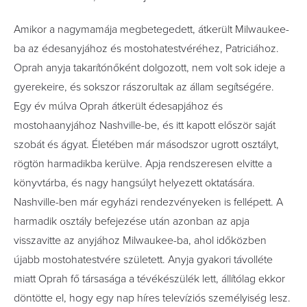
Amikor a nagymamája megbetegedett, átkerült Milwaukee-
ba az édesanyjához és mostohatestvéréhez, Patriciához.
Oprah anyja takarítónőként dolgozott, nem volt sok ideje a
gyerekeire, és sokszor rászorultak az állam segítségére.
Egy év múlva Oprah átkerült édesapjához és
mostohaanyjához Nashville-be, és itt kapott először saját
szobát és ágyat. Életében már másodszor ugrott osztályt,
rögtön harmadikba kerülve. Apja rendszeresen elvitte a
könyvtárba, és nagy hangsúlyt helyezett oktatására.
Nashville-ben már egyházi rendezvényeken is fellépett. A
harmadik osztály befejezése után azonban az apja
visszavitte az anyjához Milwaukee-ba, ahol időközben
újabb mostohatestvére született. Anyja gyakori távolléte
miatt Oprah fő társasága a tévékészülék lett, állítólag ekkor
döntötte el, hogy egy nap híres televíziós személyiség lesz.