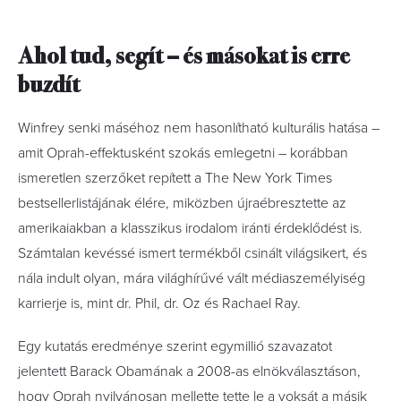
Ahol tud, segít – és másokat is erre
buzdít
Winfrey senki máséhoz nem hasonlítható kulturális hatása –
amit Oprah-effektusként szokás emlegetni – korábban
ismeretlen szerzőket repített a The New York Times
bestsellerlistájának élére, miközben újraébresztette az
amerikaiakban a klasszikus irodalom iránti érdeklődést is.
Számtalan kevéssé ismert termékből csinált világsikert, és
nála indult olyan, mára világhírűvé vált médiaszemélyiség
karrierje is, mint dr. Phil, dr. Oz és Rachael Ray.
Egy kutatás eredménye szerint egymillió szavazatot
jelentett Barack Obamának a 2008-as elnökválasztáson,
hogy Oprah nyilvánosan mellette tette le a voksát a másik