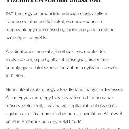
1971-ben, egy coloradói konferencián ő képviselte a
Tennessee állambeli fiatalokat, és ennek kapcsán
meghívták egy rádióműsorba, ahol megnyerte a műsor
szépségversenyét is.
A rádióállomás munkát ajánlott neki részmunkaidős
hírolvasóként, ő pedig élt a lehetőséggel, hiszen már
komoly gyakorlatot szerzett korábban a nyilvános beszéd
területén.
Nem sokkal azután, hogy elkezdte tanulmányait a Tenessee
Állami Egyetemen, egy helyi tévéállomás hírműsorának
műsorvezetője lett, a valaha volt legfiatalabb hírolvasó és
egyben az első afroamerikai ebben a pozícióban. Pár évvel
később Baltimore-ban egy helyi híradó