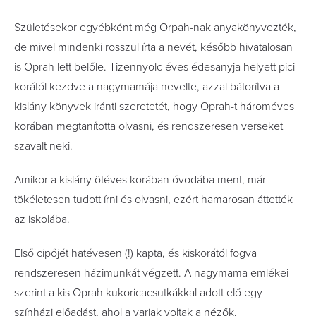
Születésekor egyébként még Orpah-nak anyakönyvezték,
de mivel mindenki rosszul írta a nevét, később hivatalosan
is Oprah lett belőle. Tizennyolc éves édesanyja helyett pici
korától kezdve a nagymamája nevelte, azzal bátorítva a
kislány könyvek iránti szeretetét, hogy Oprah-t hároméves
korában megtanította olvasni, és rendszeresen verseket
szavalt neki.
Amikor a kislány ötéves korában óvodába ment, már
tökéletesen tudott írni és olvasni, ezért hamarosan áttették
az iskolába.
Első cipőjét hatévesen (!) kapta, és kiskorától fogva
rendszeresen házimunkát végzett. A nagymama emlékei
szerint a kis Oprah kukoricacsutkákkal adott elő egy
színházi előadást, ahol a varjak voltak a nézők.