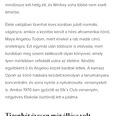
mindössze két hétig élt, és Winfrey soha többé nem esett
teherbe.
Élete valójában tizenhat éves korában jutott normális
vágányra, amikor a kezébe került a híres afroamerikai írónő,
Maya Angelou Tudom, miért énekel a rab madár című
önéletrajza. Ezt egymás után többször is elolvasta, mert
korábban még sosem találkozott olyan könyvvel, amely
ilyen mértékben reflektált volna az életére. Később
egyébként ő és Angelou közeli barátok lettek. A kamasz
Oprah az írónő hatására kezdett komolyan a tanulmányaira
koncentrálni, és sorra nyerte a nyilvánosvita- versenyeket
is. Amikor 1970-ben győzött az Elk’s Club versenyén,
négyéves főiskolai ösztöndíj lett a jutalma.
Tizenhét évesen már állása volt