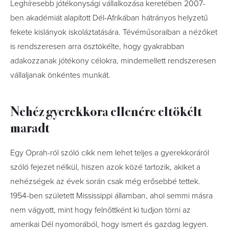
Leghíresebb jótékonysági vállalkozása keretében 2007-
ben akadémiát alapított Dél-Afrikában hátrányos helyzetű
fekete kislányok iskoláztatására. Tévéműsoraiban a nézőket
is rendszeresen arra ösztökélte, hogy gyakrabban
adakozzanak jótékony célokra, mindemellett rendszeresen
vállaljanak önkéntes munkát.
Nehéz gyerekkora ellenére eltökélt
maradt
Egy Oprah-ról szóló cikk nem lehet teljes a gyerekkoráról
szóló fejezet nélkül, hiszen azok közé tartozik, akiket a
nehézségek az évek során csak még erősebbé tettek.
1954-ben született Mississippi államban, ahol semmi másra
nem vágyott, mint hogy felnőttként ki tudjon törni az
amerikai Dél nyomorából, hogy ismert és gazdag legyen.