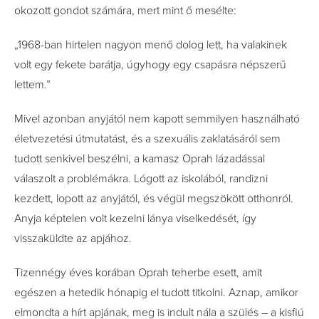
okozott gondot számára, mert mint ő mesélte:
„1968-ban hirtelen nagyon menő dolog lett, ha valakinek
volt egy fekete barátja, úgyhogy egy csapásra népszerű
lettem.”
Mivel azonban anyjától nem kapott semmilyen használható
életvezetési útmutatást, és a szexuális zaklatásáról sem
tudott senkivel beszélni, a kamasz Oprah lázadással
válaszolt a problémákra. Lógott az iskolából, randizni
kezdett, lopott az anyjától, és végül megszökött otthonról.
Anyja képtelen volt kezelni lánya viselkedését, így
visszaküldte az apjához.
Tizennégy éves korában Oprah teherbe esett, amit
egészen a hetedik hónapig el tudott titkolni. Aznap, amikor
elmondta a hírt apjának, meg is indult nála a szülés – a kisfiú