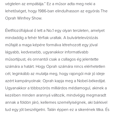
végtelen az empátiája.” Ez a műsor adta meg neki a
lehetőséget, hogy 1986-ban elindulhasson az egyórás The
Oprah Winfrey Show.
Életfilozófiájával ő lett a No.1 egy olyan területen, amelyet
mindaddig a fehér férfiak uraltak. A bulvártelevíziózás
műfaját a maga képére formálva létrehozott egy jóval
lágyabb, kedvesebb, ugyanakkor informatívabb
műsortípust, és onnantól csak a csillagos ég jelentette
számára a határt. Hogy Oprah számára nincs elérhetetlen
cél, leginkább az mutatja meg, hogy rajongói már jó ideje
azért kampányolnak: Oprah kapja meg a Nobel-békedíjat.
Ugyanakkor a többszörös milliárdos médiamogul, akinek a
kezében minden arannyá változik, mindvégig megmaradt
annak a földön járó, kellemes személyiségnek, aki bárkivel
tud egy jót beszélgetni. Talán éppen ez a sikerének titka. És