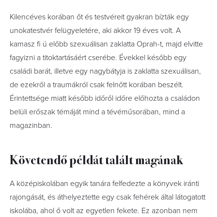
Kilencéves korában őt és testvéreit gyakran bízták egy
unokatestvér felügyeletére, aki akkor 19 éves volt. A
kamasz fi ú előbb szexuálisan zaklatta Oprah-t, majd elvitte
fagyizni a titoktartásáért cserébe. Évekkel később egy
családi barát, illetve egy nagybátyja is zaklatta szexuálisan,
de ezekről a traumákról csak felnőtt korában beszélt.
Érintettsége miatt később időről időre előhozta a családon
belüli erőszak témáját mind a tévéműsorában, mind a
magazinban.
Követendő példát talált magának
A középiskolában egyik tanára felfedezte a könyvek iránti
rajongását, és áthelyeztette egy csak fehérek által látogatott
iskolába, ahol ő volt az egyetlen fekete. Ez azonban nem