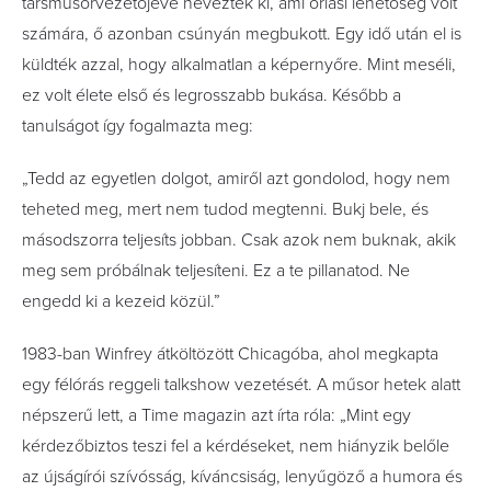
társműsorvezetőjévé nevezték ki, ami óriási lehetőség volt
számára, ő azonban csúnyán megbukott. Egy idő után el is
küldték azzal, hogy alkalmatlan a képernyőre. Mint meséli,
ez volt élete első és legrosszabb bukása. Később a
tanulságot így fogalmazta meg:
„Tedd az egyetlen dolgot, amiről azt gondolod, hogy nem
teheted meg, mert nem tudod megtenni. Bukj bele, és
másodszorra teljesíts jobban. Csak azok nem buknak, akik
meg sem próbálnak teljesíteni. Ez a te pillanatod. Ne
engedd ki a kezeid közül.”
1983-ban Winfrey átköltözött Chicagóba, ahol megkapta
egy félórás reggeli talkshow vezetését. A műsor hetek alatt
népszerű lett, a Time magazin azt írta róla: „Mint egy
kérdezőbiztos teszi fel a kérdéseket, nem hiányzik belőle
az újságírói szívósság, kíváncsiság, lenyűgöző a humora és