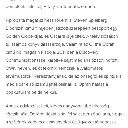
demokrata jelölttel, Hillary Clintonnal szemben.
Kipróbálta magát színésznőként is: Steven Spielberg
Bíborszín című filmjében játszott szerepéért besöpört egy
Golden Globe-díjat, és Oscarra is jelölték. A televíziózáson
túl számos könyv társszerzője, valamint az O, the Oprah
című női magazin kiadója. 2011-ben a Discovery
Communicationsszel karöltve saját médiahálózatot indított
OWN néven, és őt tekintik nemcsak a „vallomásos
tévéműsorok” keresztanyjának, de az önsegítő és spirituális
médiaipar első számú játékosának is. Oprah hatása a
popkultúrára példa nélküli.
Ami az adakozást illeti, kevés nagyvonalúbb híresség
létezik nála. Dollármilliókat ajánl fel saját pénzéből arra, hogy
a szívének kedves alapítványokat és ügyeket támogassa.