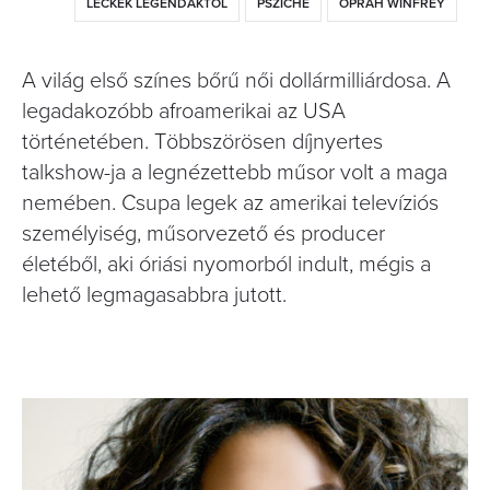
LECKÉK LEGENDÁKTÓL
PSZICHÉ
OPRAH WINFREY
A világ első színes bőrű női dollármilliárdosa. A
legadakozóbb afroamerikai az USA
történetében. Többszörösen díjnyertes
talkshow-ja a legnézettebb műsor volt a maga
nemében. Csupa legek az amerikai televíziós
személyiség, műsorvezető és producer
életéből, aki óriási nyomorból indult, mégis a
lehető legmagasabbra jutott.