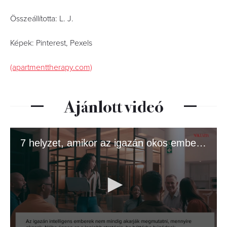
Összeállította: L. J.
Képek: Pinterest, Pexels
(apartmenttherapy.com)
Ajánlott videó
7 helyzet, amikor az igazán okos emberek butának tettetik magukat